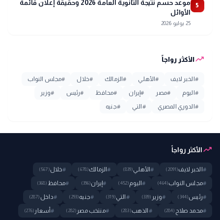
موعد حسم نتيجة الثانوية العامة 2026 وحقيقة إعلان قائمة
5
الأوائل
25 يوليو 2026
trending_up
الأكثر رواجاً
#
الخبر لايف
#
الأهلي
#
الزمالك
#
خلال
#
مجلس النواب
#
اليوم
#
مصر
#
إيران
#
محافظ
#
رئيس
#
وزير
#
الدوري المصري
#
التي
#
جنيه
trending_up
الأكثر رواجاً
#
الخبر لايف
#
الأهلي
#
الزمالك
#
خلال
(567)
(678)
(839)
(2091)
#
مجلس النواب
#
اليوم
#
إيران
#
محافظ
(368)
(396)
(452)
(464)
#
رئيس
#
وزير
#
التي
#
جنيه
#
داخل
(287)
(293)
(319)
(339)
(344)
#
محمد صلاح
#
الذهب
#
منتخب مصر
#
أسعار
(276)
(282)
(283)
(284)