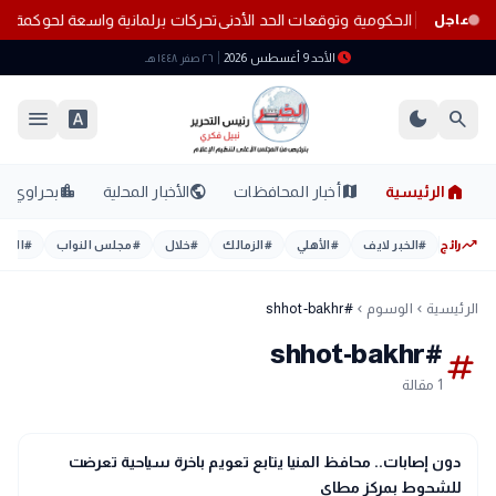
تحركات برلمانية واسعة لحوكمة خطوط المحم
عاجل
schedule
الأحد 9 أغسطس 2026
٢٦ صفر ١٤٤٨ هـ
menu
font_download
dark_mode
search
home
location_city
public
map
الرئيسية
أخبار المحافظات
الأخبار المحلية
بحراوي
trending_up
رائج
#
الخبر لايف
#
الأهلي
#
الزمالك
#
خلال
#
مجلس النواب
#
اليوم
الرئيسية
الوسوم
#shhot-bakhr
chevron_left
chevron_left
#shhot-bakhr
tag
1 مقالة
map
أخبار المحافظات
دون إصابات.. محافظ المنيا يتابع تعويم باخرة سياحية تعرضت
للشحوط بمركز مطاي