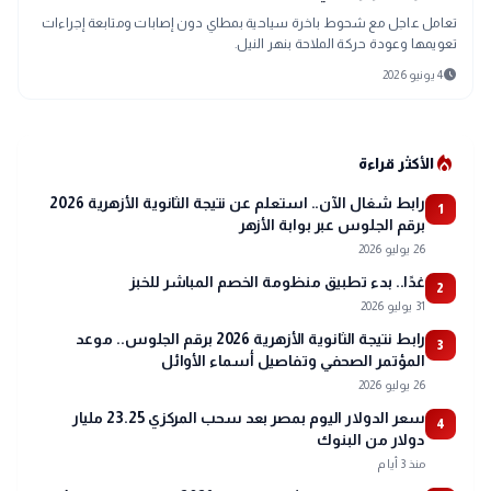
تعامل عاجل مع شحوط باخرة سياحية بمطاي دون إصابات ومتابعة إجراءات
تعويمها وعودة حركة الملاحة بنهر النيل.
schedule
4 يونيو 2026
local_fire_department
الأكثر قراءة
رابط شغال الآن.. استعلم عن نتيجة الثانوية الأزهرية 2026
1
برقم الجلوس عبر بوابة الأزهر
26 يوليو 2026
غدًا.. بدء تطبيق منظومة الخصم المباشر للخبز
2
31 يوليو 2026
رابط نتيجة الثانوية الأزهرية 2026 برقم الجلوس.. موعد
3
المؤتمر الصحفي وتفاصيل أسماء الأوائل
26 يوليو 2026
سعر الدولار اليوم بمصر بعد سحب المركزي 23.25 مليار
4
دولار من البنوك
منذ 3 أيام