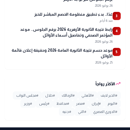
26 يوليو 2026
غدًا.. بدء تطبيق منظومة الخصم المباشر للخبز
3
منذ 6 أيام
رابط نتيجة الثانوية الأزهرية 2026 برقم الجلوس.. موعد
4
المؤتمر الصحفي وتفاصيل أسماء الأوائل
26 يوليو 2026
موعد حسم نتيجة الثانوية العامة 2026 وحقيقة إعلان قائمة
5
الأوائل
25 يوليو 2026
trending_up
الأكثر رواجاً
#
الخبر لايف
#
الأهلي
#
الزمالك
#
خلال
#
مجلس النواب
#
اليوم
#
إيران
#
مصر
#
محافظ
#
رئيس
#
وزير
#
الدوري المصري
#
التي
#
جنيه