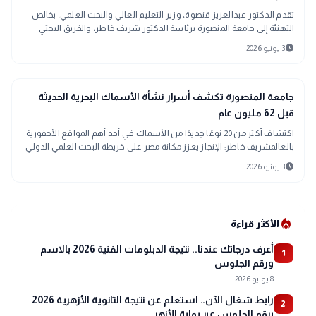
تقدم الدكتور عبدالعزيز قنصوة، وزير التعليم العالي والبحث العلمي، بخالص
التهنئة إلى جامعة المنصورة برئاسة الدكتور شريف خاطر، والفريق البحثي
الدولي بقيا
schedule
3 يونيو 2026
search
تحقيقات وتقارير
جامعة المنصورة تكشف أسرار نشأة الأسماك البحرية الحديثة
قبل 62 مليون عام
اكتشاف أكثر من 20 نوعًا جديدًا من الأسماك في أحد أهم المواقع الأحفورية
بالعالمشريف خاطر: الإنجاز يعزز مكانة مصر على خريطة البحث العلمي الدولي
ويؤكد ري
schedule
3 يونيو 2026
local_fire_department
الأكثر قراءة
أعرف درجاتك عندنا.. نتيجة الدبلومات الفنية 2026 بالاسم
1
ورقم الجلوس
8 يوليو 2026
رابط شغال الآن.. استعلم عن نتيجة الثانوية الأزهرية 2026
2
برقم الجلوس عبر بوابة الأزهر