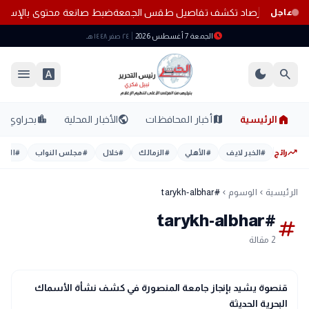
ه المناطق.. الأرصاد تكشف تفاصيل طقس الجمعة
ضبط صانعة محتوى بالإسكندر
عاجل
schedule
الجمعة 7 أغسطس 2026
٢٤ صفر ١٤٤٨ هـ
menu
font_download
dark_mode
search
home
location_city
public
map
الرئيسية
أخبار المحافظات
الأخبار المحلية
بحراوي
trending_up
رائج
#
الخبر لايف
#
الأهلي
#
الزمالك
#
خلال
#
مجلس النواب
#
اليوم
الرئيسية
الوسوم
#tarykh-albhar
chevron_left
chevron_left
#tarykh-albhar
tag
2 مقالة
school
مدارس وجامعات
قنصوة يشيد بإنجاز جامعة المنصورة في كشف نشأة الأسماك
البحرية الحديثة