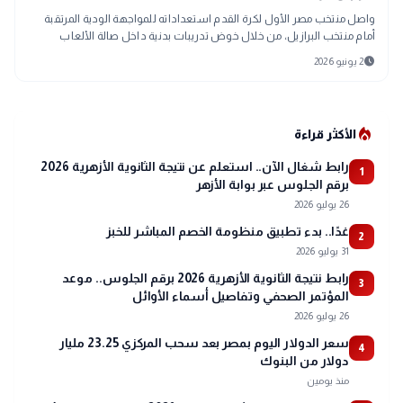
واصل منتخب مصر الأول لكرة القدم استعداداته للمواجهة الودية المرتقبة
أمام منتخب البرازيل، من خلال خوض تدريبات بدنية داخل صالة الألعاب
الرياضية "الجيم"،
schedule
2 يونيو 2026
local_fire_department
الأكثر قراءة
رابط شغال الآن.. استعلم عن نتيجة الثانوية الأزهرية 2026
1
برقم الجلوس عبر بوابة الأزهر
26 يوليو 2026
غدًا.. بدء تطبيق منظومة الخصم المباشر للخبز
2
31 يوليو 2026
رابط نتيجة الثانوية الأزهرية 2026 برقم الجلوس.. موعد
3
المؤتمر الصحفي وتفاصيل أسماء الأوائل
26 يوليو 2026
سعر الدولار اليوم بمصر بعد سحب المركزي 23.25 مليار
4
دولار من البنوك
منذ يومين