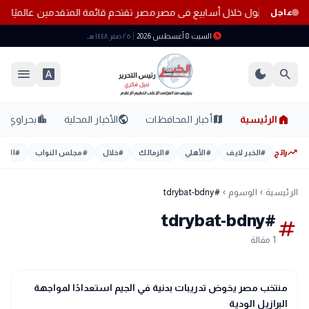
خطوط المحمول خلال أسابيع فى مصر
مصر تقتحم قائمة المتقدمين عالميًا.. 15 مركزًا جديدًا في حوكمة الذكاء الاصطناعي
عاجل
schedule
السبت 8 أغسطس 2026
٢٥ صفر ١٤٤٨ هـ
menu
font_download
dark_mode
search
home
location_city
public
map
الرئيسية
أخبار المحافظات
الأخبار المحلية
بحراوي
trending_up
رائج
#
الخبر لايف
#
الأهلي
#
الزمالك
#
خلال
#
مجلس النواب
#
اليوم
الرئيسية
الوسوم
#tdrybat-bdny
chevron_left
chevron_left
#tdrybat-bdny
tag
1 مقالة
sports_soccer
رياضة
منتخب مصر يخوض تدريبات بدنية في الجيم استعدادًا لمواجهة
البرازيل الودية