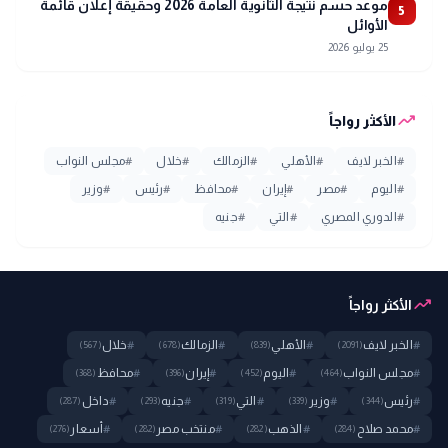
موعد حسم نتيجة الثانوية العامة 2026 وحقيقة إعلان قائمة
5
الأوائل
25 يوليو 2026
trending_up
الأكثر رواجاً
#
الخبر لايف
#
الأهلي
#
الزمالك
#
خلال
#
مجلس النواب
#
اليوم
#
مصر
#
إيران
#
محافظ
#
رئيس
#
وزير
#
الدوري المصري
#
التي
#
جنيه
trending_up
الأكثر رواجاً
#
الخبر لايف
#
الأهلي
#
الزمالك
#
خلال
(567)
(678)
(839)
(2091)
#
مجلس النواب
#
اليوم
#
إيران
#
محافظ
(368)
(396)
(452)
(464)
#
رئيس
#
وزير
#
التي
#
جنيه
#
داخل
(287)
(293)
(319)
(339)
(344)
#
محمد صلاح
#
الذهب
#
منتخب مصر
#
أسعار
(276)
(282)
(282)
(284)