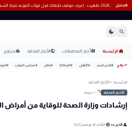
نتيجة تنسيق الأزهر 2026 ظهرت.. اعرف موقف طفلك قبل فوات الموعد
عاجل
dark_mode
search
home
location_city
public
map
الرئيسية
أخبار المحافظات
الأخبار المحلية
بحراوي
trending_up
رائج
#
الخبر لايف
#
الأهلي
#
الزمالك
#
خلال
#
مجلس النواب
#
اليوم
الرئيسية
الأخبار المحلية
chevron_left
الأخبار المحلية
1 دقيقة
1
إرشادات وزارة الصحة للوقاية من أمراض ا
schedule
person
الخبر ++
الثلاثاء 28 نوفمبر 2023