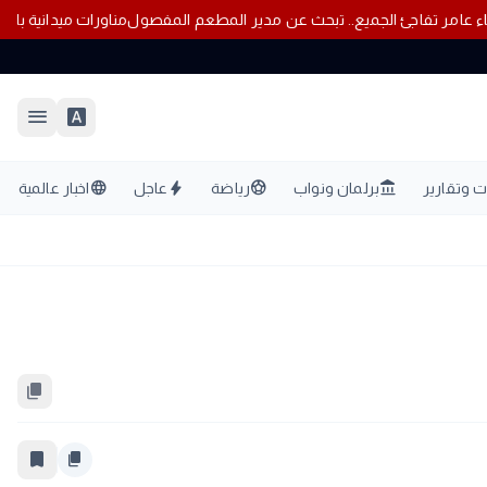
وفاء عامر تفاجئ الجميع.. تبحث عن مدير المطعم المفصول
مناورات م
menu
font_download
language
bolt
sports_soccer
account_balance
 وتقارير
برلمان ونواب
رياضة
عاجل
اخبار عالمية
content_copy
bookmark_border
content_copy