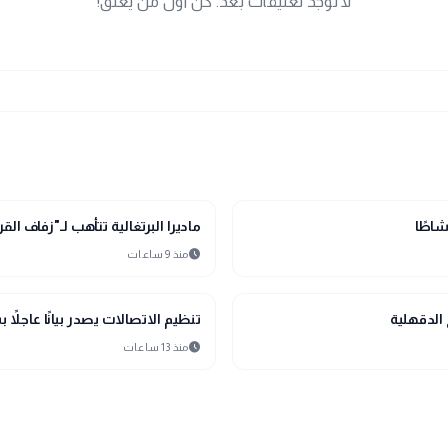
لا توجد تعليقات بعد. كن أول من يعلق!
public
الأخبار المحلية
ماديرا البرتغالية تتأهب لـ"زفاف ال
schedule
منذ 9 ساعات
public
الأخبار المحلية
الدقهلية
تنظيم الاتصالات يصدر بيانًا عاجلاً 
schedule
منذ 13 ساعات