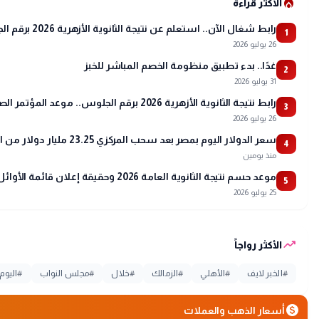
local_fire_department
الأكثر قراءة
رابط شغال الآن.. استعلم عن نتيجة الثانوية الأزهرية 2026 برقم الجلوس عبر بوابة الأزهر
1
26 يوليو 2026
غدًا.. بدء تطبيق منظومة الخصم المباشر للخبز
2
31 يوليو 2026
رابط نتيجة الثانوية الأزهرية 2026 برقم الجلوس.. موعد المؤتمر الصحفي وتفاصيل أسماء الأوائل
3
26 يوليو 2026
سعر الدولار اليوم بمصر بعد سحب المركزي 23.25 مليار دولار من البنوك
4
منذ يومين
موعد حسم نتيجة الثانوية العامة 2026 وحقيقة إعلان قائمة الأوائل
5
25 يوليو 2026
trending_up
الأكثر رواجاً
#
الخبر لايف
#
الأهلي
#
الزمالك
#
خلال
#
مجلس النواب
#
اليوم
monetization_on
أسعار الذهب والعملات