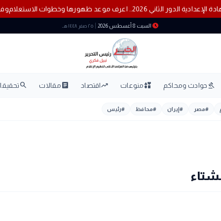
نتيجة الشهادة الإعدادية الدور الثاني 2026.. اعرف موعد ظهورها وخطوات الاستعلام
schedule
السبت 8 أغسطس 2026
٢٥ صفر ١٤٤٨ هـ
search
article
trending_up
interests
gavel
حوادث ومحاكم
منوعات
اقتصاد
مقالات
تحقيقات
#
مصر
#
إيران
#
محافظ
#
رئيس
لشتاء