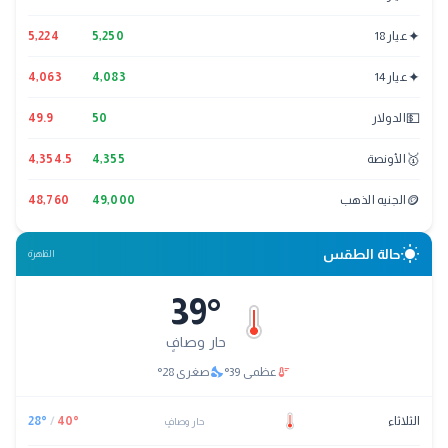
✦
عيار 18
5,250
5,224
✦
عيار 14
4,083
4,063
💵
الدولار
50
49.9
🥇
الأونصة
4,355
4,354.5
🪙
الجنيه الذهب
49,000
48,760
wb_sunny
حالة الطقس
القاهرة
39
°
حار وصافٍ
nights_stay
thermostat
عظمى
39
°
صغرى
28
°
الثلاثاء
°
40
/
°
28
حار وصافٍ