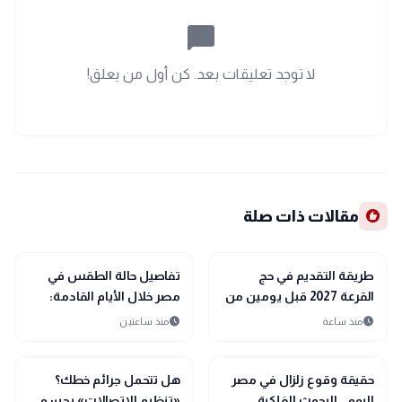
chat_bubble_outline
لا توجد تعليقات بعد. كن أول من يعلق!
recommend
مقالات ذات صلة
public
public
الأخبار المحلية
الأخبار المحلية
طريقة التقديم في حج
تفاصيل حالة الطقس في
القرعة 2027 قبل يومين من
مصر خلال الأيام القادمة:
بدء تلقى الطلبات
موجة شديدة الحرارة
schedule
schedule
منذ ساعة
منذ ساعتين
ورطوبة مرتفعة
public
public
الأخبار المحلية
الأخبار المحلية
حقيقة وقوع زلزال في مصر
هل تتحمل جرائم خطك؟
اليوم.. البحوث الفلكية
«تنظيم الاتصالات» يحسم