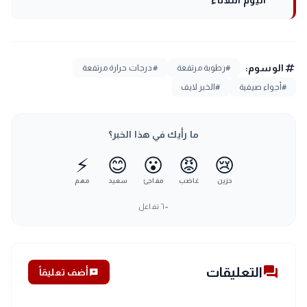
اليوم الثلاثاء
tag
الوسوم:
#رطوبة مرتفعة
#درجات حرارة مرتفعة
#أجواء صيفية
#الخبر لايف
ما رأيك في هذا الخبر؟
⚡
😊
😮
😡
😢
حزين
غاضب
مفاجئ
سعيد
مهم
٦٠٠
تفاعل
forum
التعليقات
add_comment
أضف تعليقاً