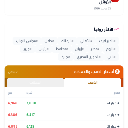
الأوائل
25 يوليو 2026
trending_up
الأكثر رواجاً
#
الخبر لايف
#
الأهلي
#
الزمالك
#
خلال
#
مجلس النواب
#
اليوم
#
مصر
#
إيران
#
محافظ
#
رئيس
#
وزير
#
التي
#
الدوري المصري
#
جنيه
monetization_on
أسعار الذهب والعملات
09:21 ص
الذهب
العملات
النوع
شراء
بيع
✦
عيار 24
7,000
6,966
✦
عيار 22
6,417
6,386
✦
عيار 21
6,125
6,095