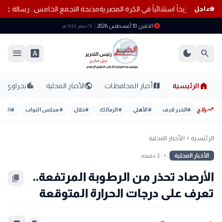
مذبحة التجمع الخامس.. رسالة غ
عاجل
schedule
الاثنين 10 أغسطس 2026
٢٧ صفر ١٤٤٨ هـ
menu
font_download
dark_mode
search
home
location_city
public
map
الرئيسية
أخبار المحافظات
الأخبار المحلية
بحراوي
trending_up
رائج
#
الخبر لايف
#
الأهلي
#
الزمالك
#
خلال
#
مجلس النواب
#
اليوم
الرئيسية
الأخبار المحلية
chevron_left
الأخبار المحلية
2 دقيقة
2
الأرصاد تحذر من الرطوبة المرتفعة..
content_copy
تعرف على درجات الحرارة المتوقعة