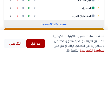
1
غزل المحلة
0
0
0
0
0
1
المصري
0
0
0
0
0
1
المقاولون العرب
0
0
0
0
0
عرض الكل (20 فريق)
🐔
بورصة الدواجن
08:30 ص
نستخدم ملفات تعريف الارتباط (الكوكيز)
لتحسين تجربتك وتقديم محتوى مخصص.
موافق
التفاصيل
لحوم
بيض
كتاكيت
بط
search
bookmark
history
explore
home
باستمرارك في التصفح، فإنك توافق على
سياسة الخصوصية
الخاصة بنا.
الرئيسية
استكشف
قرأت
المحفوظات
بحث
الصنف
أعلى
أقل
▼
اللحم الابيض
59
-
arrow_back
طريقة التقديم في حج القرعة 2027 قبل يومين من بدء
التالي
تلقى الطلبات
■
اللحم الساسو
91
90
trending_up
الأكثر رواجاً
#
الخبر لايف
#
الأهلي
#
الزمالك
#
خلال
(569)
(680)
(844)
(2103)