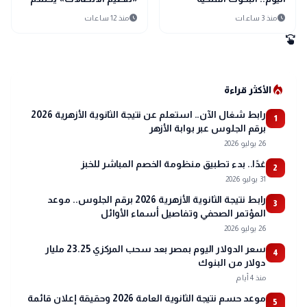
تحسم الجدل وتكشف
المسؤولية
schedule
schedule
منذ 3 ساعات
منذ 12 ساعات
التفاصيل
swipe
local_fire_department
الأكثر قراءة
رابط شغال الآن.. استعلم عن نتيجة الثانوية الأزهرية 2026
1
برقم الجلوس عبر بوابة الأزهر
26 يوليو 2026
غدًا.. بدء تطبيق منظومة الخصم المباشر للخبز
2
31 يوليو 2026
رابط نتيجة الثانوية الأزهرية 2026 برقم الجلوس.. موعد
3
المؤتمر الصحفي وتفاصيل أسماء الأوائل
26 يوليو 2026
سعر الدولار اليوم بمصر بعد سحب المركزي 23.25 مليار
4
دولار من البنوك
منذ 4 أيام
موعد حسم نتيجة الثانوية العامة 2026 وحقيقة إعلان قائمة
5