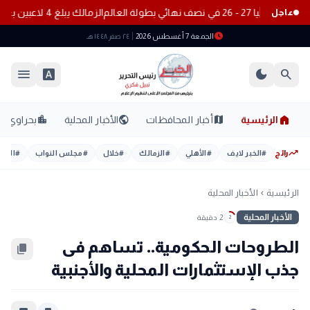
2 في نصف نهائي بطولة العالم
الزمالك يبلغ 4 لاعبين بعدم التواجد مع الفريق الأول بالموسم الجديد
عاجل
schedule
الجمعة 7 أغسطس 2026
٢٤ صفر ١٤٤٨ هـ
menu
font_download
dark_mode
search
home
location_city
public
map
الرئيسية
أخبار المحافظات
الأخبار المحلية
بحراوي
trending_up
رائج
#
الخبر لايف
#
الأهلي
#
الزمالك
#
خلال
#
مجلس النواب
#
اليوم
الرئيسية
الأخبار المحلية
chevron_left
الأخبار المحلية
2 دقيقة
2
الطروحات الحكومية.. تساهم فى
content_copy
جذب الإستثمارات المحلية والأجنبية