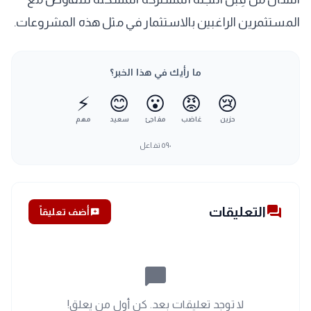
المستثمرين الراغبين بالاستثمار في مثل هذه المشروعات.
ما رأيك في هذا الخبر؟
⚡
😊
😮
😡
😢
حزين
غاضب
مفاجئ
سعيد
مهم
٥٩٠
تفاعل
forum
التعليقات
add_comment
أضف تعليقاً
chat_bubble_outline
لا توجد تعليقات بعد. كن أول من يعلق!