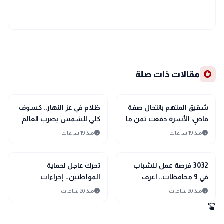
recommend
مقالات ذات صلة
public
public
الأخبار المحلية
الأخبار المحلية
شقيق المتهم بانتحال صفة
ظلام في عز النهار.. كسوف
قاضٍ: الأسرة دفعت ثمن ما
كلي للشمس يضرب العالم
حدث.. ولم يساندنا حتى في
12 أغسطس
schedule
schedule
منذ 19 ساعات
منذ 19 ساعات
أصعب الظروف
public
public
الأخبار المحلية
الأخبار المحلية
3032 فرصة عمل للشباب
تحرك عاجل لحماية
في 9 محافظات.. اعرف
المواطنين.. إجراءات
التخصصات المطلوبة
مشددة ضد تسجيل خطوط
schedule
schedule
منذ 20 ساعات
منذ 20 ساعات
المحمول دون علم أصحابها
swipe