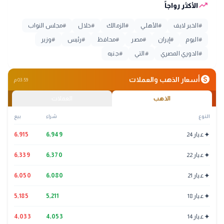
trending_up
الأكثر رواجاً
#
الخبر لايف
#
الأهلي
#
الزمالك
#
خلال
#
مجلس النواب
#
اليوم
#
إيران
#
مصر
#
محافظ
#
رئيس
#
وزير
#
الدوري المصري
#
التي
#
جنيه
monetization_on
أسعار الذهب والعملات
03:59 م
الذهب
العملات
النوع
شراء
بيع
✦
عيار 24
6,949
6,915
✦
عيار 22
6,370
6,339
✦
عيار 21
6,080
6,050
✦
عيار 18
5,211
5,185
✦
عيار 14
4,053
4,033