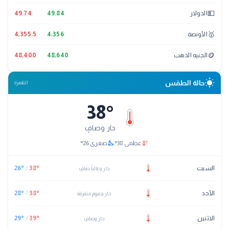
💵
الدولار
49.84
49.74
🥇
الأونصة
4,356
4,355.5
🪙
الجنيه الذهب
48,640
48,400
wb_sunny
حالة الطقس
القاهرة
38
°
حار وصافٍ
nights_stay
thermostat
عظمى
38
°
صغرى
26
°
السبت
°
38
/
°
26
حار وغالباً صافٍ
الأحد
°
38
/
°
28
حار وغيوم متفرقة
الاثنين
°
39
/
°
29
حار وصافٍ