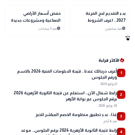
public
public
الأخبار المحلية
الأخبار المحلية
بدء التقديم لحج القرعة
خفض أسعار الأراضي
2027.. اعرف الشروط
الصناعية ومشروعات جديدة
وخطوات التقديم
للمياه والإسكان.. أبرز قرارات
schedule
schedule
منذ ساعتين
منذ 3 ساعات
الحكومة اليوم
swipe
local_fire_department
الأكثر قراءة
أعرف درجاتك عندنا.. نتيجة الدبلومات الفنية 2026 بالاسم
1
ورقم الجلوس
8 يوليو 2026
رابط شغال الآن.. استعلم عن نتيجة الثانوية الأزهرية 2026
2
برقم الجلوس عبر بوابة الأزهر
26 يوليو 2026
غدًا.. بدء تطبيق منظومة الخصم المباشر للخبز
3
منذ 6 أيام
رابط نتيجة الثانوية الأزهرية 2026 برقم الجلوس.. موعد
4