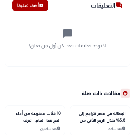
forum
التعليقات
add_comment
أضف تعليقاً
chat_bubble_outline
لا توجد تعليقات بعد. كن أول من يعلق!
recommend
مقالات ذات صلة
public
public
الأخبار المحلية
الأخبار المحلية
البطالة في مصر تتراجع إلى
10 فئات ممنوعة من أداء
5.8% خلال الربع الثاني من
الحج هذا العام.. اعرف
2026.. والإحصاء يرصد زيادة
التفاصيل
schedule
schedule
منذ ساعة
منذ ساعتين
أعداد المشتغلين