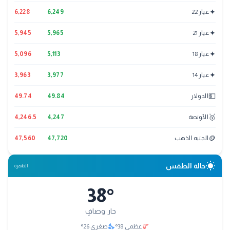
✦
عيار 22
6,249
6,228
✦
عيار 21
5,965
5,945
✦
عيار 18
5,113
5,096
✦
عيار 14
3,977
3,963
💵
الدولار
49.84
49.74
🥇
الأونصة
4,247
4,246.5
🪙
الجنيه الذهب
47,720
47,560
wb_sunny
حالة الطقس
القاهرة
38
°
حار وصافٍ
nights_stay
thermostat
عظمى
38
°
صغرى
26
°