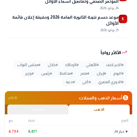
المؤتمر الصحفي وتفاصيل أسماء الأوائل
26 يوليو 2026
موعد حسم نتيجة الثانوية العامة 2026 وحقيقة إعلان قائمة
5
الأوائل
25 يوليو 2026
trending_up
الأكثر رواجاً
#
الخبر لايف
#
الأهلي
#
الزمالك
#
خلال
#
مجلس النواب
#
اليوم
#
إيران
#
مصر
#
محافظ
#
رئيس
#
وزير
#
الدوري المصري
#
التي
#
جنيه
monetization_on
أسعار الذهب والعملات
06:28 م
الذهب
العملات
النوع
شراء
بيع
✦
عيار 24
6,817
6,794