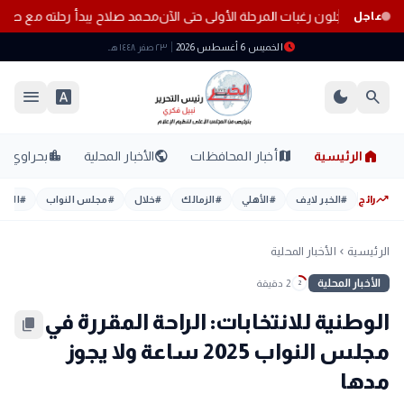
محمد صلاح يبدأ رحلته مع طرا
عاجل
schedule
الخميس 6 أغسطس 2026
٢٣ صفر ١٤٤٨ هـ
menu
font_download
dark_mode
search
home
location_city
public
map
الرئيسية
أخبار المحافظات
الأخبار المحلية
بحراوي
trending_up
رائج
#
الخبر لايف
#
الأهلي
#
الزمالك
#
خلال
#
مجلس النواب
#
اليوم
الرئيسية
الأخبار المحلية
chevron_left
الأخبار المحلية
2 دقيقة
2
الوطنية للانتخابات: الراحة المقررة في
content_copy
مجلس النواب 2025 ساعة ولا يجوز
مدها