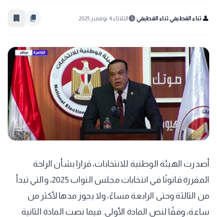
bookmark_border
content_copy
schedule
person
ثناء القطيفي ثناء القطيفي
الثلاثاء 4 نوفمبر 2025
أصدرت الهيئة الوطنية للانتخابات، قرارا بشأن الراحة
المقررة قانونًا في انتخابات مجلس النواب 2025، والتي تبدأ
من الثالثة وحتى الرابعة مساءً، ولا يجوز مدها لأكثر من
ساعة، وفقًا لنص المادة الأولى. فيما نصت المادة الثانية