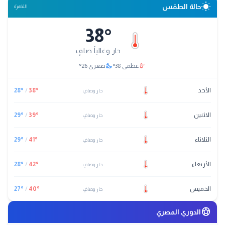
wb_sunny
حالة الطقس
القاهرة
38
°
حار وغالباً صافٍ
nights_stay
thermostat
عظمى
38
°
صغرى
26
°
الأحد
°
38
/
°
28
حار وصافٍ
الاثنين
°
39
/
°
29
حار وصافٍ
الثلاثاء
°
41
/
°
29
حار وصافٍ
الأربعاء
°
42
/
°
28
حار وصافٍ
الخميس
°
40
/
°
27
حار وصافٍ
sports_soccer
الدوري المصري