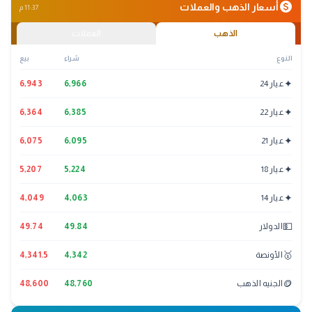
monetization_on
أسعار الذهب والعملات
11:37 م
الذهب
العملات
النوع
شراء
بيع
✦
عيار 24
6,966
6,943
✦
عيار 22
6,385
6,364
✦
عيار 21
6,095
6,075
✦
عيار 18
5,224
5,207
✦
عيار 14
4,063
4,049
💵
الدولار
49.84
49.74
🥇
الأونصة
4,342
4,341.5
🪙
الجنيه الذهب
48,760
48,600