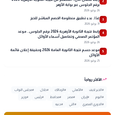
2
برقم الجلوس عبر بوابة الأزهر
26 يوليو 2026
غدًا.. بدء تطبيق منظومة الخصم المباشر للخبز
3
31 يوليو 2026
رابط نتيجة الثانوية الأزهرية 2026 برقم الجلوس.. موعد
4
المؤتمر الصحفي وتفاصيل أسماء الأوائل
26 يوليو 2026
موعد حسم نتيجة الثانوية العامة 2026 وحقيقة إعلان قائمة
5
الأوائل
25 يوليو 2026
trending_up
الأكثر رواجاً
#
الخبر لايف
#
الأهلي
#
الزمالك
#
خلال
#
مجلس النواب
#
اليوم
#
إيران
#
مصر
#
محافظ
#
رئيس
#
وزير
#
الدوري المصري
#
التي
#
جنيه