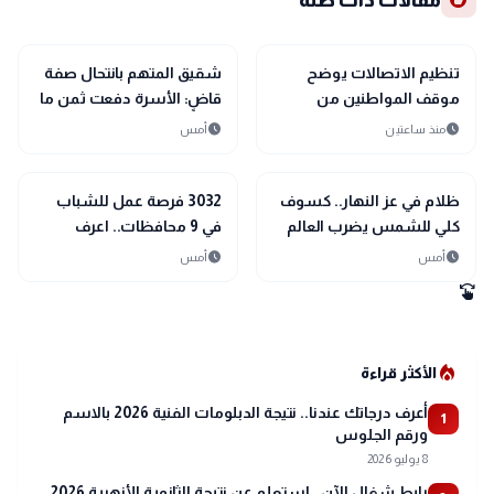
recommend
مقالات ذات صلة
public
public
الأخبار المحلية
الأخبار المحلية
تنظيم الاتصالات يوضح
شقيق المتهم بانتحال صفة
موقف المواطنين من
قاضٍ: الأسرة دفعت ثمن ما
الخطوط المسجلة
حدث.. ولم يساندنا حتى في
schedule
schedule
منذ ساعتين
أمس
بأسمائهم دون علمهم
أصعب الظروف
public
public
الأخبار المحلية
الأخبار المحلية
ظلام في عز النهار.. كسوف
3032 فرصة عمل للشباب
كلي للشمس يضرب العالم
في 9 محافظات.. اعرف
12 أغسطس
التخصصات المطلوبة
schedule
schedule
أمس
أمس
swipe
local_fire_department
الأكثر قراءة
أعرف درجاتك عندنا.. نتيجة الدبلومات الفنية 2026 بالاسم
1
ورقم الجلوس
8 يوليو 2026
رابط شغال الآن.. استعلم عن نتيجة الثانوية الأزهرية 2026