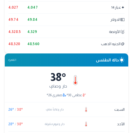
✦
عيار 14
4,047
4,027
💵
الدولار
49.84
49.74
🥇
الأونصة
4,329
4,328.5
🪙
الجنيه الذهب
48,560
48,320
wb_sunny
حالة الطقس
القاهرة
38
°
حار وصافٍ
nights_stay
thermostat
عظمى
38
°
صغرى
26
°
السبت
°
38
/
°
26
حار وغالباً صافٍ
الأحد
°
38
/
°
28
حار وغيوم متفرقة