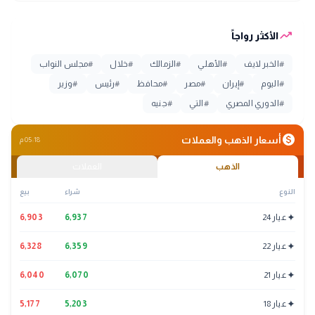
trending_up
الأكثر رواجاً
#
الخبر لايف
#
الأهلي
#
الزمالك
#
خلال
#
مجلس النواب
#
اليوم
#
إيران
#
مصر
#
محافظ
#
رئيس
#
وزير
#
الدوري المصري
#
التي
#
جنيه
monetization_on
أسعار الذهب والعملات
05:18 م
الذهب
العملات
النوع
شراء
بيع
✦
عيار 24
6,937
6,903
✦
عيار 22
6,359
6,328
✦
عيار 21
6,070
6,040
✦
عيار 18
5,203
5,177