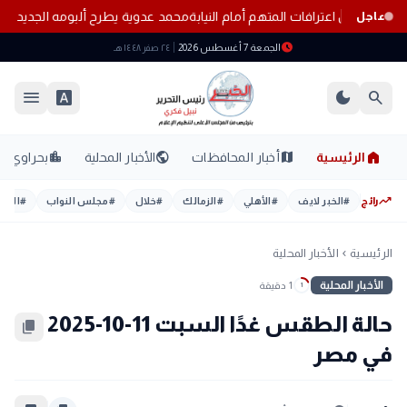
ٍ.. تفاصيل اعترافات المتهم أمام النيابة
محمد عدوية يطرح ألبومه الجديد ع
عاجل
schedule
الجمعة 7 أغسطس 2026
٢٤ صفر ١٤٤٨ هـ
menu
font_download
dark_mode
search
home
location_city
public
map
الرئيسية
أخبار المحافظات
الأخبار المحلية
بحراوي
trending_up
رائج
#
الخبر لايف
#
الأهلي
#
الزمالك
#
خلال
#
مجلس النواب
#
اليوم
الرئيسية
الأخبار المحلية
chevron_left
الأخبار المحلية
1 دقيقة
1
حالة الطقس غدًا السبت 11-10-2025
content_copy
في مصر