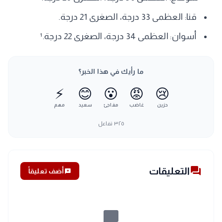
قنا: العظمى 33 درجة، الصغرى 21 درجة.
أسوان: العظمى 34 درجة، الصغرى 22 درجة.¹
ما رأيك في هذا الخبر؟
⚡
😊
😮
😡
😢
حزين
غاضب
مفاجئ
سعيد
مهم
٣٢٥
تفاعل
forum
التعليقات
add_comment
أضف تعليقاً
chat_bubble_outline