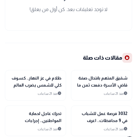
لا توجد تعليقات بعد. كن أول من يعلق!
recommend
مقالات ذات صلة
public
public
الأخبار المحلية
الأخبار المحلية
شقيق المتهم بانتحال صفة
ظلام في عز النهار.. كسوف
قاضٍ: الأسرة دفعت ثمن ما
كلي للشمس يضرب العالم
حدث.. ولم يساندنا حتى في
12 أغسطس
schedule
schedule
منذ 21 ساعات
منذ 21 ساعات
أصعب الظروف
public
public
الأخبار المحلية
الأخبار المحلية
3032 فرصة عمل للشباب
تحرك عاجل لحماية
في 9 محافظات.. اعرف
المواطنين.. إجراءات
التخصصات المطلوبة
مشددة ضد تسجيل خطوط
schedule
schedule
منذ 21 ساعات
منذ 21 ساعات
المحمول دون علم أصحابها