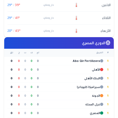
الاثنين
°
39
/
°
29
حار وصافٍ
الثلاثاء
°
41
/
°
29
حار وصافٍ
الأربعاء
°
43
/
°
28
حار وصافٍ
sports_soccer
الدوري المصري
#
الفريق
لع
ف
ت
خ
نق
0
0
0
0
0
Abo Qir Fertilizers
1
1
الأهلي
0
0
0
0
0
1
البنك الأهلي
0
0
0
0
0
1
سيراميكا كليوباترا
0
0
0
0
0
1
الجونة
0
0
0
0
0
1
غزل المحلة
0
0
0
0
0
1
المصري
0
0
0
0
0