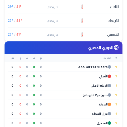
الثلاثاء
°
41
/
°
29
حار وصافٍ
الأربعاء
°
43
/
°
27
حار وصافٍ
الخميس
°
41
/
°
27
حار وصافٍ
sports_soccer
الدوري المصري
#
الفريق
لع
ف
ت
خ
نق
0
0
0
0
0
Abo Qir Fertilizers
1
1
الأهلي
0
0
0
0
0
1
البنك الأهلي
0
0
0
0
0
1
سيراميكا كليوباترا
0
0
0
0
0
1
الجونة
0
0
0
0
0
1
غزل المحلة
0
0
0
0
0
1
المصري
0
0
0
0
0