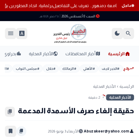
 أكاديمية بجامعة دمنهور.. تعرف على التفاصيل
برلمانية: اتحاد المطورين
عاجل
schedule
السبت 8 أغسطس 2026
٢٥ صفر ١٤٤٨ هـ
menu
font_download
dark_mode
search
home
location_city
public
map
الرئيسية
أخبار المحافظات
الأخبار المحلية
بحراوي
trending_up
رائج
#
الخبر لايف
#
الأهلي
#
الزمالك
#
خلال
#
مجلس النواب
#
اليوم
الرئيسية
الأخبار المحلية
chevron_left
الأخبار المحلية
2 دقيقة
2
حقيقة إلغاء صرف الأسمدة المدعمة
content_copy
bookmark_border
content_copy
schedule
person
Abuzakeer@yahoo.com
الأربعاء 3 يونيو 2026