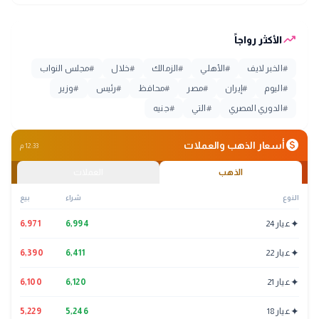
trending_up
الأكثر رواجاً
#
الخبر لايف
#
الأهلي
#
الزمالك
#
خلال
#
مجلس النواب
#
اليوم
#
إيران
#
مصر
#
محافظ
#
رئيس
#
وزير
#
الدوري المصري
#
التي
#
جنيه
monetization_on
أسعار الذهب والعملات
12:33 م
الذهب
العملات
النوع
شراء
بيع
✦
عيار 24
6,994
6,971
✦
عيار 22
6,411
6,390
✦
عيار 21
6,120
6,100
✦
عيار 18
5,246
5,229