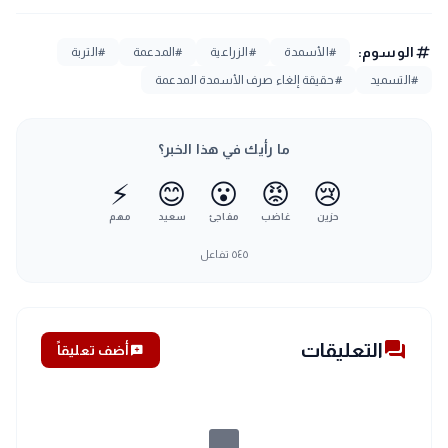
tag
الوسوم:
#الأسمدة
#الزراعية
#المدعمة
#التربة
#التسميد
#حقيقة إلغاء صرف الأسمدة المدعمة
ما رأيك في هذا الخبر؟
⚡
😊
😮
😡
😢
حزين
غاضب
مفاجئ
سعيد
مهم
٥٤٥
تفاعل
forum
التعليقات
add_comment
أضف تعليقاً
chat_bubble_outline