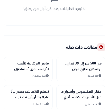
لا توجد تعليقات بعد. كن أول من يعلق!
recommend
مقالات ذات صلة
public
public
الأخبار المحلية
الأخبار المحلية
من 500 متر إلى 39 فدان..
ماديرا البرتغالية تتأهب
الإسكان تطرح فرص
لـ"زفاف القرن".. تفاصيل
استثمارية بأكثر من 15
احتفال كريستيانو رونالدو
schedule
schedule
منذ ساعة
منذ ساعتين
نشاطًا
وجورجينا رودريجيز
public
public
الأخبار المحلية
الأخبار المحلية
مقابر الهكسوس وأسرار ما
تنظيم الاتصالات يصدر بيانًا
قبل الأسرات.. كشف أثري
عاجلاً بشأن أزمة خطوط
جديد يغير تاريخ الدقهلية
المحمول المجهولة عبر
schedule
schedule
منذ ساعتين
منذ 6 ساعات
تطبيق My NTRA