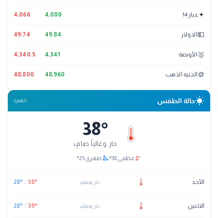
✦
عيار 14
4,080
4,066
💵
الدولار
49.84
49.74
🥇
الأونصة
4,341
4,340.5
🪙
الجنيه الذهب
48,960
48,800
wb_sunny
حالة الطقس
القاهرة
38
°
حار وغالباً صافٍ
nights_stay
thermostat
عظمى
38
°
صغرى
25
°
الأحد
°
38
/
°
28
حار وصافٍ
الاثنين
°
39
/
°
28
حار وصافٍ