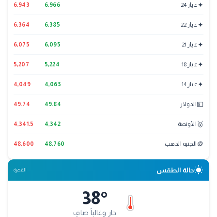
✦
عيار 24
6,966
6,943
✦
عيار 22
6,385
6,364
✦
عيار 21
6,095
6,075
✦
عيار 18
5,224
5,207
✦
عيار 14
4,063
4,049
💵
الدولار
49.84
49.74
🥇
الأونصة
4,342
4,341.5
🪙
الجنيه الذهب
48,760
48,600
wb_sunny
حالة الطقس
القاهرة
38
°
حار وغالباً صافٍ