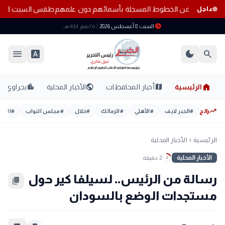
ف المواطنين من الخطوط المسجلة بأسمائهم دون علمهم
طقس السبت 8 أغسطس 2026.. حرارة مرتفعة ورطوبة عالية والأرصاد تحذر من أجواء شديدة الحرارة
عاجل
schedule
السبت 8 أغسطس 2026
٢٥ صفر ١٤٤٨ هـ
menu
font_download
dark_mode
search
home
location_city
public
map
الرئيسية
أخبار المحافظات
الأخبار المحلية
بحراوي
trending_up
رائج
#
الخبر لايف
#
الأهلي
#
الزمالك
#
خلال
#
مجلس النواب
#
اليوم
الرئيسية
الأخبار المحلية
chevron_left
الأخبار المحلية
2 دقيقة
2
رسالة من الرئيس.. لسيلفا كير حول
content_copy
مستجدات الوضع بالسودان