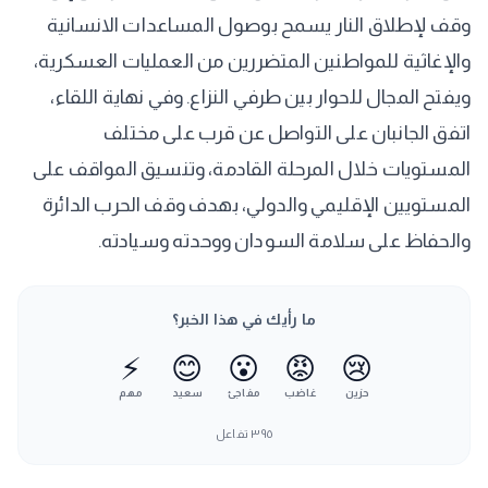
وقف لإطلاق النار يسمح بوصول المساعدات الانسانية
والإغاثية للمواطنين المتضررين من العمليات العسكرية،
ويفتح المجال للحوار بين طرفي النزاع. ‏‎وفي نهاية اللقاء،
اتفق الجانبان على التواصل عن قرب على مختلف
المستويات خلال المرحلة القادمة، وتنسيق المواقف على
المستويين الإقليمي والدولي، بهدف وقف الحرب الدائرة
والحفاظ على سلامة السودان ووحدته وسيادته.
ما رأيك في هذا الخبر؟
⚡
😊
😮
😡
😢
حزين
غاضب
مفاجئ
سعيد
مهم
٣٩٥
تفاعل