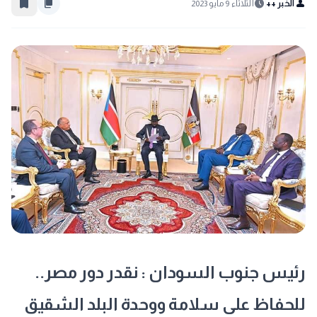
bookmark_border
content_copy
schedule
person
الخبر ++
الثلاثاء 9 مايو 2023
رئيس جنوب السودان : نقدر دور مصر..
للحفاظ على سلامة ووحدة البلد الشقيق