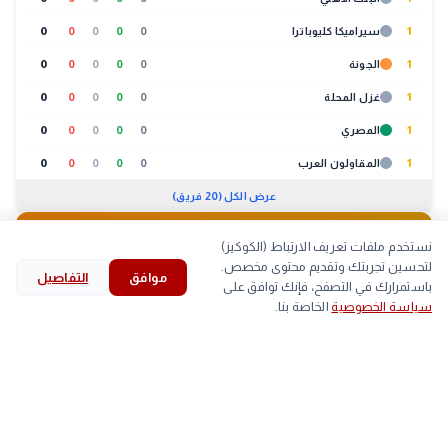
1
سيراميكا كليوباترا
0
0
0
0
0
1
الجونة
0
0
0
0
0
1
غزل المحلة
0
0
0
0
0
1
المصري
0
0
0
0
0
1
المقاولون العرب
0
0
0
0
0
عرض الكل (20 فريق)
🐔
بورصة الدواجن
01:30 م
نستخدم ملفات تعريف الارتباط (الكوكيز)
لتحسين تجربتك وتقديم محتوى مخصص.
موافق
التفاصيل
لحوم
بيض
كتاكيت
بط
search
bookmark
history
explore
home
باستمرارك في التصفح، فإنك توافق على
سياسة الخصوصية
الخاصة بنا.
الرئيسية
استكشف
قرأت
المحفوظات
بحث
الصنف
أعلى
أقل
▲
اللحم الابيض
59
58
arrow_back
تنظيم الاتصالات يوضح موقف المواطنين من الخطوط
التالي
المسجلة بأسمائهم دون علمهم
■
اللحم الساسو
84
83