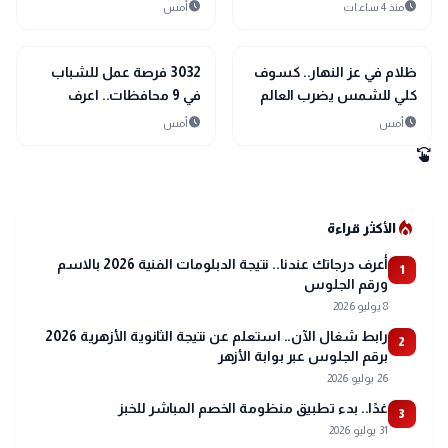
الخطوط المسجلة
حدث.. ولم يساندنا حتى في
schedule
schedule
منذ 4 ساعات
أمس
بأسمائهم دون علمهم
أصعب الظروف
public
public
الأخبار المحلية
الأخبار المحلية
ظلام في عز النهار.. كسوف
3032 فرصة عمل للشباب
كلي للشمس يضرب العالم
في 9 محافظات.. اعرف
12 أغسطس
التخصصات المطلوبة
schedule
schedule
أمس
أمس
swipe
local_fire_department
الأكثر قراءة
أعرف درجاتك عندنا.. نتيجة الدبلومات الفنية 2026 بالاسم
1
ورقم الجلوس
8 يوليو 2026
رابط شغال الآن.. استعلم عن نتيجة الثانوية الأزهرية 2026
2
برقم الجلوس عبر بوابة الأزهر
26 يوليو 2026
غدًا.. بدء تطبيق منظومة الخصم المباشر للخبز
3
31 يوليو 2026