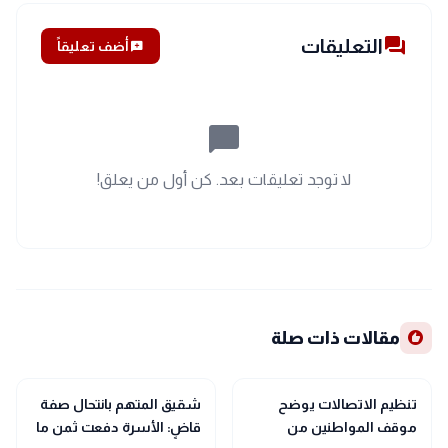
forum
التعليقات
add_comment
أضف تعليقاً
chat_bubble_outline
لا توجد تعليقات بعد. كن أول من يعلق!
recommend
مقالات ذات صلة
public
public
الأخبار المحلية
الأخبار المحلية
تنظيم الاتصالات يوضح
شقيق المتهم بانتحال صفة
موقف المواطنين من
قاضٍ: الأسرة دفعت ثمن ما