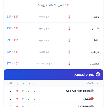
nights_stay
thermostat
عظمى
38
°
صغرى
25
°
الأحد
°
38
/
°
28
حار وصافٍ
الاثنين
°
39
/
°
29
حار وصافٍ
الثلاثاء
°
41
/
°
29
حار وصافٍ
الأربعاء
°
43
/
°
28
حار وصافٍ
الخميس
°
40
/
°
27
حار وغيوم متفرقة
sports_soccer
الدوري المصري
#
الفريق
لع
ف
ت
خ
نق
0
0
0
0
0
Abo Qir Fertilizers
1
1
الأهلي
0
0
0
0
0
1
البنك الأهلي
0
0
0
0
0