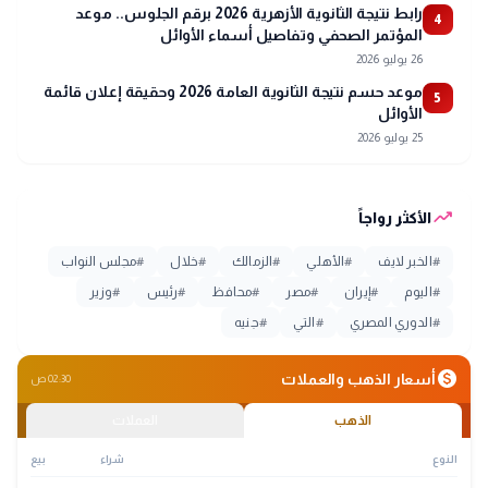
رابط نتيجة الثانوية الأزهرية 2026 برقم الجلوس.. موعد
4
المؤتمر الصحفي وتفاصيل أسماء الأوائل
26 يوليو 2026
موعد حسم نتيجة الثانوية العامة 2026 وحقيقة إعلان قائمة
5
الأوائل
25 يوليو 2026
trending_up
الأكثر رواجاً
#
الخبر لايف
#
الأهلي
#
الزمالك
#
خلال
#
مجلس النواب
#
اليوم
#
إيران
#
مصر
#
محافظ
#
رئيس
#
وزير
#
الدوري المصري
#
التي
#
جنيه
monetization_on
أسعار الذهب والعملات
02:30 ص
الذهب
العملات
النوع
شراء
بيع