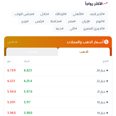
trending_up
الأكثر رواجاً
#
الخبر لايف
#
الأهلي
#
الزمالك
#
خلال
#
مجلس النواب
#
اليوم
#
إيران
#
مصر
#
محافظ
#
رئيس
#
وزير
#
الدوري المصري
#
التي
#
جنيه
monetization_on
أسعار الذهب والعملات
08:54 ص
الذهب
العملات
النوع
شراء
بيع
✦
عيار 24
6,823
6,789
✦
عيار 22
6,254
6,223
✦
عيار 21
5,970
5,940
✦
عيار 18
5,117
5,091
✦
عيار 14
3,980
3,960