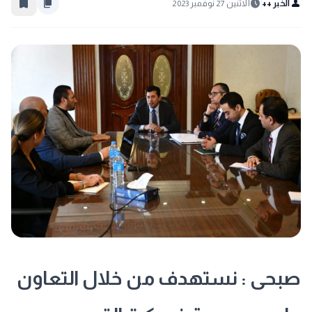
bookmark_border
content_copy
schedule
person
الخبر ++
الاثنين 27 نوفمبر 2023
صبحى : نستهدف من خلال التعاون