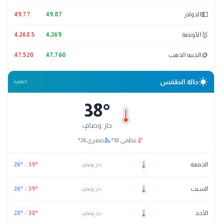
💵
الدولار
49.87
49.77
🥇
الأونصة
4,269
4,268.5
🪙
الجنيه الذهب
47,760
47,520
wb_sunny
حالة الطقس
القاهرة
38
°
حار وصافٍ
nights_stay
thermostat
عظمى
38
°
صغرى
26
°
الجمعة
°
39
/
°
26
حار وصافٍ
السبت
°
39
/
°
26
حار وصافٍ
الأحد
°
38
/
°
28
حار وصافٍ