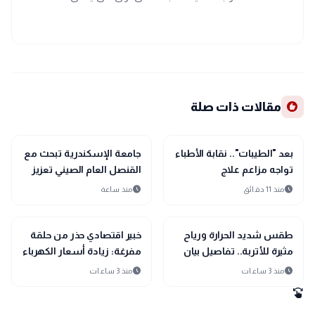
recommend
مقالات ذات صلة
public
public
الأخبار المحلية
الأخبار المحلية
بعد "الطيبات".. نقابة الأطباء
جامعة الإسكندرية تبحث مع
تواجه مزاعم علاج
القنصل العام الصيني تعزيز
السرطان"بالكربونات"
التعاون الأكاديمي والبحثي
schedule
schedule
منذ 11 دقائق
منذ ساعة
public
public
الأخبار المحلية
الأخبار المحلية
طقس شديد الحرارة ورياح
خبير اقتصادي حذر من حلقة
مثيرة للأتربة.. تفاصيل بيان
مفرغة: زيادة أسعار الكهرباء
الأرصاد الجوية اليوم الخميس
ليست حلاً وتصنيف التكلفة
schedule
schedule
منذ 3 ساعات
منذ 3 ساعات
كـ «دعم» أمر مضلل
swipe