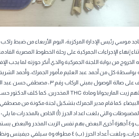
د موسي رئيس الإدارة المركزية، اليوم الأربعاء من ضبط راكب 
أثناء إنهاء الإجراءات الجمركية على رحلة الخطوط المصرية ال
ته الخروج من بوابة اللجنة الجمركية والذي أنكر حوزته لما يجب
 بواسطة كل من أحمد عبد العليم مأمور الجمرك، وأحمد الشري
داخل حقائب الراكب.. وكلف جورج الفونس مدير الح
عن ضبط عدد كبير من الشيش الإلكترونية ومستلزماتها بداخلهم ز
البيضاء. كما قام مدير الجمرك بتشكيل لجنة مكونة من مصط
المخدرات و4 أدوات زجاجية ومطحنة تستخدم في تعا