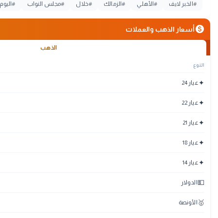
#
الخبر لايف
#
الأهلي
#
الزمالك
#
خلال
#
مجلس النواب
#
اليوم
monetization_on
أسعار الذهب والعملات
الذهب
النوع
✦
عيار 24
✦
عيار 22
✦
عيار 21
✦
عيار 18
✦
عيار 14
💵
الدولار
🥇
الأونصة