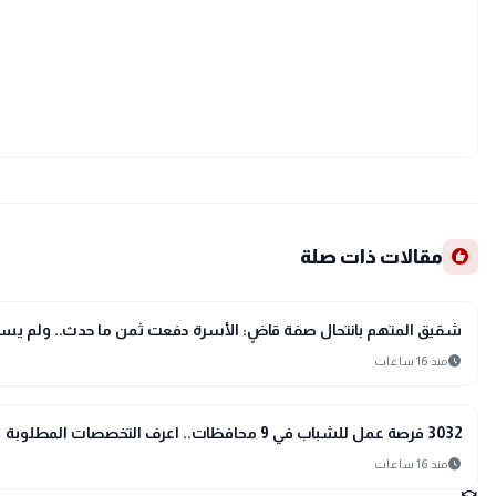
recommend
مقالات ذات صلة
public
الأخبار المحلية
شقيق المتهم بانتحال صفة قاضٍ: الأسرة دفعت ثمن ما حدث.. ولم يسا
schedule
منذ 16 ساعات
public
الأخبار المحلية
3032 فرصة عمل للشباب في 9 محافظات.. اعرف التخصصات المطلوبة
schedule
منذ 16 ساعات