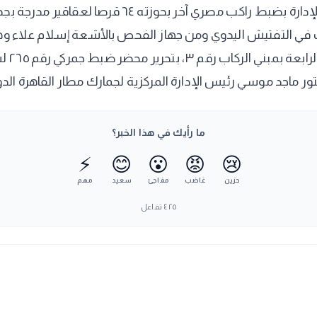
حيازتهم طبقا للقانون رقم ٣٩٤ لسنة ١٩٥٤. كما قام
ك في التفتيش اليدوي ومن جهاز الفحص بالأشعة إسلام علاء
ما رأيك في هذا الخبر؟
⚡
😊
😮
😡
😢
حزين
غاضب
مفاجئ
سعيد
مهم
٤٢٥
تفاعل