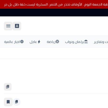
ى النتائج
خطبة الجمعة اليوم.. الأوقاف تحذر من التنمر: السخرية ليست خفة 
menu
font_download
language
bolt
sports_soccer
account_balance
 وتقارير
برلمان ونواب
رياضة
عاجل
اخبار عالمية
content_copy
bookmark_border
content_copy