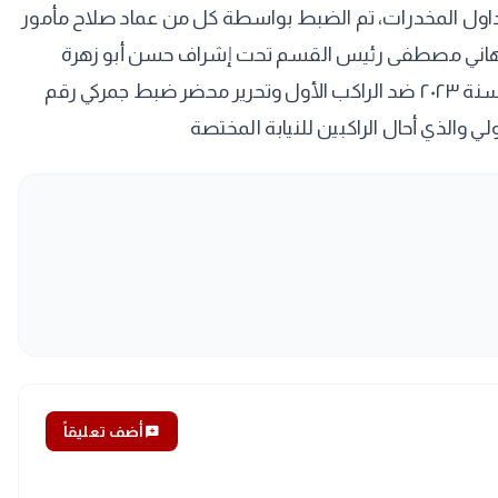
ت نفس الإدارة بضبط راكب مصري آخر بحوزته ٦٤ قرصا لعقاقير مدرجة بجداول المخدرات، تم الضبط بواسطة كل من عماد صلاح مأمور
 وهاني مصطفى رئيس القسم تحت إشراف حسن أبو زهرة
رئيس القسم. وأمر الدكتور حسين عبدالله هيكل مدير الإدارة الرابعة بمبني الركاب رقم ٣، بتحرير محضر ضبط جمركي رقم ٢٦٥ لسنة ٢٠٢٣ ضد الراكب الأول وتحرير محضر ضبط جمركي رقم
add_comment
أضف تعليقاً