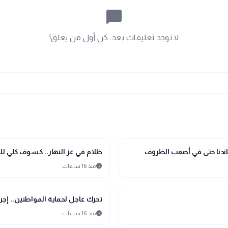
chat_bubble_outline
لا توجد تعليقات بعد. كن أول من يعلق!
public
الأخبار المحلية
ندنا حتى في أصعب الظروف
ظلام في عز النهار.. كسوف كلي للشمس
schedule
منذ 16 ساعات
public
الأخبار المحلية
تحرك عاجل لحماية المواطنين.. 
schedule
منذ 16 ساعات