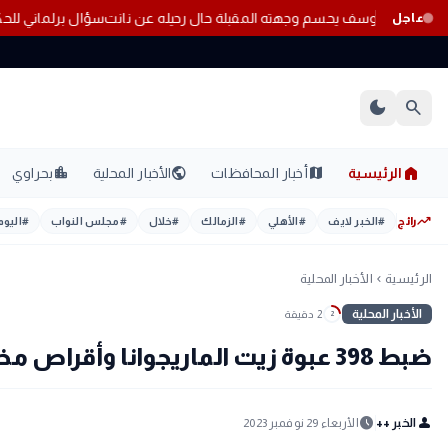
غم اهتمام الأهلي.. علي يوسف يحسم وجهته المقبلة حال رحيله عن نانت
سؤال ب
عاجل
dark_mode
search
home
location_city
public
map
الرئيسية
أخبار المحافظات
الأخبار المحلية
بحراوي
trending_up
رائج
#
الخبر لايف
#
الأهلي
#
الزمالك
#
خلال
#
مجلس النواب
#
اليوم
الرئيسية
الأخبار المحلية
chevron_left
الأخبار المحلية
2 دقيقة
2
ضبط 398 عبوة زيت الماريجوانا وأقراص مخدرة بمطار القاهرة
schedule
person
الخبر ++
الأربعاء 29 نوفمبر 2023