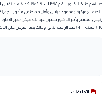
اللجنة الجمركية ومحمود عباس وأمل مصطفى مأمورا الجمر
٢٦٤ لسنة ٢٠٢٣ ضد الراكب الثاني، وذلك بعد العرض على الدكتور ماجد موسي رئيس الإدارة المركزية لجمارك مطار القاهرة الدولي والذي أحال الراكبين للنيابة المختصة
forum
التعليقات