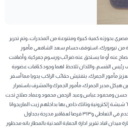
مصري بحوزته كمية كبيرة ومتنوعة من المخدرات، وتم تحرير
قادمة من نيويورك، استوقف حسام سعد الشافعي مأمور
 الإفصاح عنه أو ما يستحق عنه ضرائب ورسوم جمركية. وأضافت
ف رئيس القسم، واللذان تلاحظ لهما وجود كثافات عضوية
ركة المشرف على صالة الوصول بمبني الركاب رقم ٣، مصطفي حسن عبد العزيز مأمور الجمرك، بتفتيش حقائب الراكب يدويا مما أسفر
يت الماريجوانا ومادة THC المخدرين. كما كلف الدكتور حسين هيكل مدير الجمرك، مأمور الجمرك والمشرف باستمرار
في حسن ومحمود عباس وعبد الرحمن محمود وعماد صلاح تحت
إشراف حازم محمد علي مدير الحركة، وذلك لجرد وعد وتصنيف المضبوطات والتي بلغت اعداد الحرز (أ) الخاص بالمخدرات ما يلي ٦٠ شيشة إلكترونية وتانك خاص بها بداخلهم زيت الماريجوانا
المخدر و٧ أجهزة تستخدم لتسخين الشيش الإلكترونية و٣ بايب و٤ أجهزة أخرى البعض بهم نفس الزيت المخدر والبعض يستخدم في التعاطي و٣١٣ قرصا لعقاقير مدرجة بجداول
طي المخدرات، وبلغت أعداد الحرز (ب) ٤ مطواه و٥ سيلفي ديفينس ونظارة ميدان افاد تقرير ادارة الحماية المدنية بالمطار بانه محظور