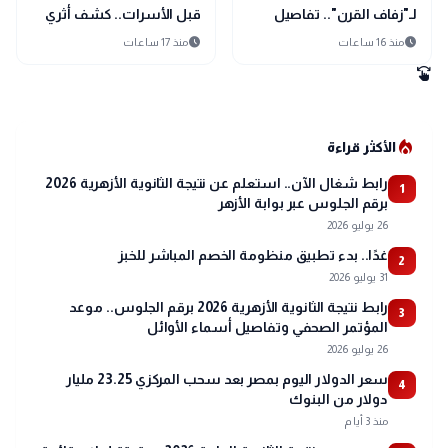
لـ"زفاف القرن".. تفاصيل
قبل الأسرات.. كشف أثري
احتفال كريستيانو رونالدو
جديد يغير تاريخ الدقهلية
schedule
schedule
منذ 16 ساعات
منذ 17 ساعات
وجورجينا رودريجيز
swipe
local_fire_department
الأكثر قراءة
رابط شغال الآن.. استعلم عن نتيجة الثانوية الأزهرية 2026
1
برقم الجلوس عبر بوابة الأزهر
26 يوليو 2026
غدًا.. بدء تطبيق منظومة الخصم المباشر للخبز
2
31 يوليو 2026
رابط نتيجة الثانوية الأزهرية 2026 برقم الجلوس.. موعد
3
المؤتمر الصحفي وتفاصيل أسماء الأوائل
26 يوليو 2026
سعر الدولار اليوم بمصر بعد سحب المركزي 23.25 مليار
4
دولار من البنوك
منذ 3 أيام