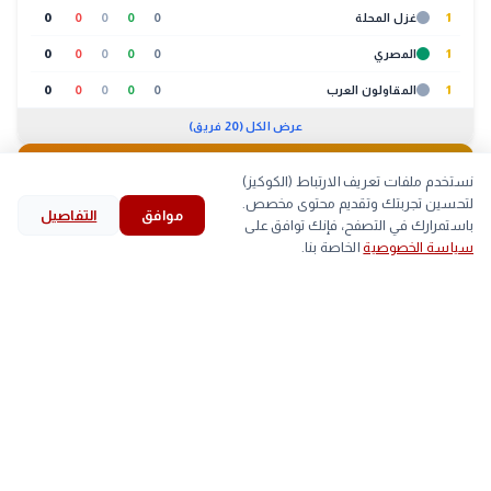
1
غزل المحلة
0
0
0
0
0
1
المصري
0
0
0
0
0
1
المقاولون العرب
0
0
0
0
0
عرض الكل (20 فريق)
🐔
بورصة الدواجن
01:30 م
نستخدم ملفات تعريف الارتباط (الكوكيز)
لتحسين تجربتك وتقديم محتوى مخصص.
موافق
التفاصيل
لحوم
بيض
كتاكيت
بط
search
bookmark
history
explore
home
باستمرارك في التصفح، فإنك توافق على
سياسة الخصوصية
الخاصة بنا.
الرئيسية
استكشف
قرأت
المحفوظات
بحث
الصنف
أعلى
أقل
▲
اللحم الابيض
59
58
arrow_back
مصر تقتحم قائمة المتقدمين عالميًا.. 15 مركزًا جديدًا في
التالي
حوكمة الذكاء الاصطناعي
■
اللحم الساسو
84
83
trending_up
الأكثر رواجاً
#
الخبر لايف
#
الأهلي
#
الزمالك
#
خلال
(567)
(678)
(839)
(2091)