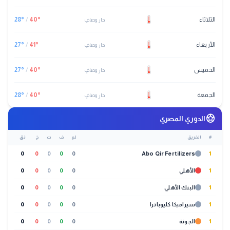
الثلاثاء
°
40
/
°
28
حار وصافٍ
الأربعاء
°
41
/
°
27
حار وصافٍ
الخميس
°
40
/
°
27
حار وصافٍ
الجمعة
°
40
/
°
28
حار وصافٍ
sports_soccer
الدوري المصري
#
الفريق
لع
ف
ت
خ
نق
0
0
0
0
0
Abo Qir Fertilizers
1
1
الأهلي
0
0
0
0
0
1
البنك الأهلي
0
0
0
0
0
1
سيراميكا كليوباترا
0
0
0
0
0
1
الجونة
0
0
0
0
0