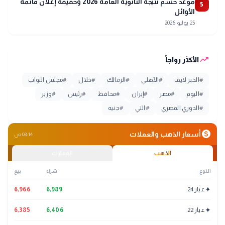
موعد حسم نتيجة الثانوية العامة 2026 وحقيقة إعلان قائمة
5
الأوائل
25 يوليو 2026
trending_up
الأكثر رواجاً
#
الخبر لايف
#
الأهلي
#
الزمالك
#
خلال
#
مجلس النواب
#
اليوم
#
مصر
#
إيران
#
محافظ
#
رئيس
#
وزير
#
الدوري المصري
#
التي
#
جنيه
monetization_on
أسعار الذهب والعملات
03:14 ص
الذهب
العملات
النوع
شراء
بيع
✦
عيار 24
6,989
6,966
✦
عيار 22
6,406
6,385