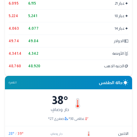
✦
عيار 21
6,115
6,095
✦
عيار 18
5,241
5,224
✦
عيار 14
4,077
4,063
💵
الدولار
49.84
49.74
🥇
الأونصة
4,342
4,341.4
🪙
الجنيه الذهب
48,920
48,760
wb_sunny
حالة الطقس
القاهرة
38
°
حار وصافٍ
nights_stay
thermostat
عظمى
38
°
صغرى
27
°
الاثنين
°
39
/
°
28
حار وصافٍ