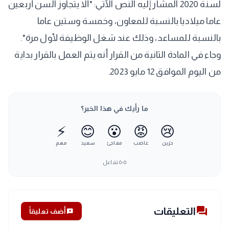
لسنة 2020 المشار إليه النص الآتي: "ألا يتجاوز السن أربعين
عاما ميلاديا بالنسبة للمعاون، وخمسة وستين عاما
بالنسبة للمساعد، وذلك عند شغل الوظيفة لأول مرة".
وجاء في المادة الثانية من القرار أنه يتم العمل بالقرار بداية
من اليوم الموافق 12 مايو 2023.
ما رأيك في هذا الخبر؟
⚡
😊
😮
😡
😢
حزين
غاضب
مفاجئ
سعيد
مهم
٥٠٥
تفاعل
forum
التعليقات
add_comment
أضف تعليقاً