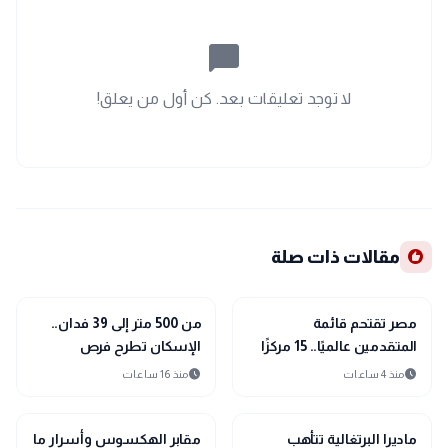
chat_bubble_outline
لا توجد تعليقات بعد. كن أول من يعلق!
recommend
مقالات ذات صلة
public
public
الأخبار المحلية
الأخبار المحلية
مصر تقتحم قائمة
من 500 متر إلى 39 فدان..
المتقدمين عالميًا.. 15 مركزًا
الإسكان تطرح فرص
جديدًا في حوكمة الذكاء
استثمارية بأكثر من 15
schedule
schedule
منذ 4 ساعات
منذ 16 ساعات
الاصطناعي
نشاطًا
public
public
الأخبار المحلية
الأخبار المحلية
ماديرا البرتغالية تتأهب
مقابر الهكسوس وأسرار ما