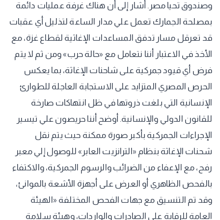
وصندوق تحيا مصر. أشار إلى أن هناك غرفة عمليات دائمة
بمصلحة الجمارك تعمل علي مدار الساعة لتذليل أي عقبات
قد تعرقل مسار تدفق المساعدات الإغاثية لقطاع غزة، مع
الأخذ في الاعتبار أننا نتعامل مع «حالة حرب» ومن ثم لا يتم
فرض أي قيود جمركية على شاحنات الإغاثة، بما يعكس
الحرص المصري المتزايد على الاستجابة العاجلة للطوارئ
الإنسانية التي بلغت ذروتها في ظل انتهاكات صارخة
للقانون الدولي والإنسانية. أوضح أننا حريصون علي تيسير
الإجراءات الجمركية بأكبر صورة ممكنة حيث يتم نقل
شحنات الإغاثة بنظام «الترانزيت العابر» للوصول إلي معبر
رفح، مع الإعفاء من الضرائب والرسوم الجمركية، والاكتفاء
بالفحص الظاهري أو العرض على أجهزة الأشعة بالموانئ،
وقد تم التنسيق مع جهات الفحص المختلفة «الهيئة
العامة للرقابة على الصادرات والواردات، وهيئة سلامة