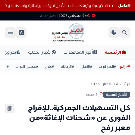
نى
تحركات برلمانية واسعة لحوكمة خطوط ا
عاجل
schedule
الأحد 9 أغسطس 2026
٢٦ صفر ١٤٤٨ هـ
menu
font_download
dark_mode
search
home
location_city
public
map
الرئيسية
أخبار المحافظات
الأخبار المحلية
بحراوي
trending_up
رائج
#
الخبر لايف
#
الأهلي
#
الزمالك
#
خلال
#
مجلس النواب
#
اليوم
الرئيسية
الأخبار المحلية
chevron_left
الأخبار المحلية
2 دقيقة
2
كل التسهيلات الجمركية..للإفراج
content_copy
الفورى عن «شحنات الإغاثة»من
معبر رفح