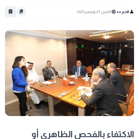
bookmark_border
content_copy
schedule
person
الخبر ++
الاثنين 27 نوفمبر 2023
الاكتفاء بالفحص الظاهرى أو