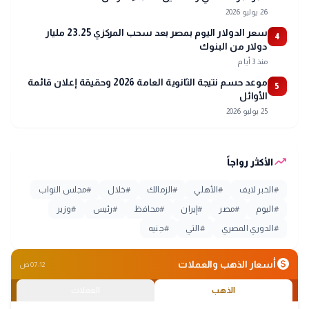
26 يوليو 2026
سعر الدولار اليوم بمصر بعد سحب المركزي 23.25 مليار
4
دولار من البنوك
منذ 3 أيام
موعد حسم نتيجة الثانوية العامة 2026 وحقيقة إعلان قائمة
5
الأوائل
25 يوليو 2026
trending_up
الأكثر رواجاً
#
الخبر لايف
#
الأهلي
#
الزمالك
#
خلال
#
مجلس النواب
#
اليوم
#
مصر
#
إيران
#
محافظ
#
رئيس
#
وزير
#
الدوري المصري
#
التي
#
جنيه
monetization_on
أسعار الذهب والعملات
07:12 ص
الذهب
العملات