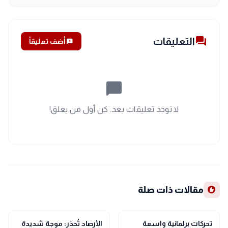
forum
التعليقات
add_comment
أضف تعليقاً
chat_bubble_outline
لا توجد تعليقات بعد. كن أول من يعلق!
recommend
مقالات ذات صلة
public
public
الأخبار المحلية
الأخبار المحلية
تحركات برلمانية واسعة
الأرصاد تُحذر: موجة شديدة