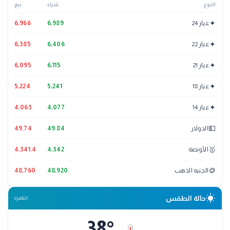
النوع
شراء
بيع
✦
عيار 24
6,989
6,966
✦
عيار 22
6,406
6,385
✦
عيار 21
6,115
6,095
✦
عيار 18
5,241
5,224
✦
عيار 14
4,077
4,063
💵
الدولار
49.84
49.74
🥇
الأونصة
4,342
4,341.4
🪙
الجنيه الذهب
48,920
48,760
wb_sunny
حالة الطقس
القاهرة
38
°