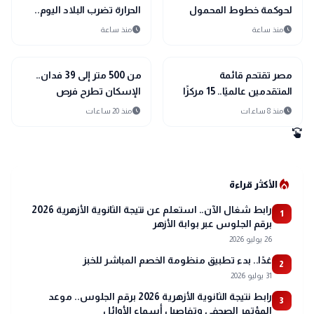
لحوكمة خطوط المحمول
الحرارة تضرب البلاد اليوم..
ومواجهة 11 مليون حساب
ورطوبة مرتفعة تزيد
schedule
schedule
منذ ساعة
منذ ساعة
وهمي
الإحساس بالحر
public
public
الأخبار المحلية
الأخبار المحلية
مصر تقتحم قائمة
من 500 متر إلى 39 فدان..
المتقدمين عالميًا.. 15 مركزًا
الإسكان تطرح فرص
جديدًا في حوكمة الذكاء
استثمارية بأكثر من 15
schedule
schedule
منذ 8 ساعات
منذ 20 ساعات
الاصطناعي
نشاطًا
swipe
local_fire_department
الأكثر قراءة
رابط شغال الآن.. استعلم عن نتيجة الثانوية الأزهرية 2026
1
برقم الجلوس عبر بوابة الأزهر
26 يوليو 2026
غدًا.. بدء تطبيق منظومة الخصم المباشر للخبز
2
31 يوليو 2026
رابط نتيجة الثانوية الأزهرية 2026 برقم الجلوس.. موعد
3
المؤتمر الصحفي وتفاصيل أسماء الأوائل