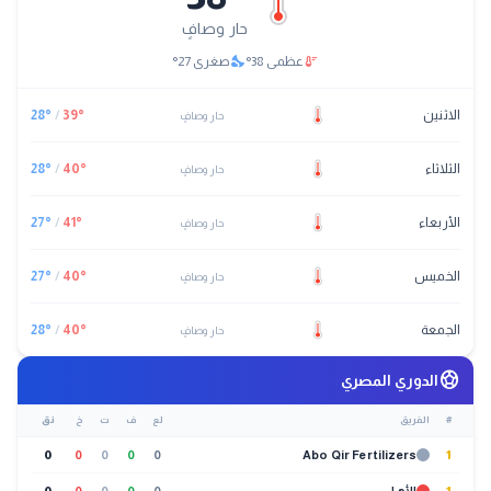
حار وصافٍ
nights_stay
thermostat
عظمى
38
°
صغرى
27
°
الاثنين
°
39
/
°
28
حار وصافٍ
الثلاثاء
°
40
/
°
28
حار وصافٍ
الأربعاء
°
41
/
°
27
حار وصافٍ
الخميس
°
40
/
°
27
حار وصافٍ
الجمعة
°
40
/
°
28
حار وصافٍ
sports_soccer
الدوري المصري
#
الفريق
لع
ف
ت
خ
نق
0
0
0
0
0
Abo Qir Fertilizers
1