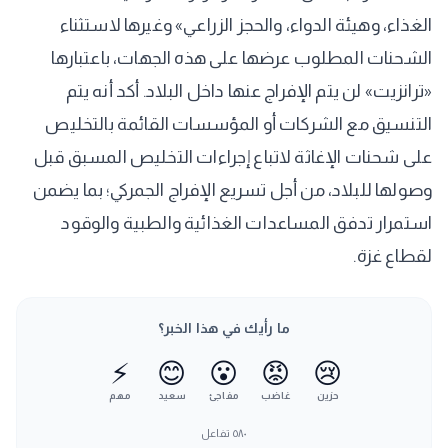
الغذاء، وهيئة الدواء، والحجز الزراعي» وغيرها لاستثناء
الشحنات المطلوب عرضها على هذه الجهات، باعتبارها
«ترانزيت» لن يتم الإفراج عنها داخل البلاد. أكد أنه يتم
التنسيق مع الشركات أو المؤسسات القائمة بالتخليص
على شحنات الإغاثة لاتباع إجراءات التخليص المسبق قبل
وصولها للبلاد، من أجل تسريع الإفراج الجمركي؛ بما يضمن
استمرار تدفق المساعدات الغذائية والطبية والوقود
لقطاع غزة.
ما رأيك في هذا الخبر؟
⚡
😊
😮
😡
😢
حزين
غاضب
مفاجئ
سعيد
مهم
٥٨٠
تفاعل