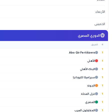
الأربعاء
الخميس
sports_soccer
الدوري المصري
#
الفريق
Abo Qir Fertilizers
1
1
الأهلي
1
البنك الأهلي
1
سيراميكا كليوباترا
1
الجونة
1
غزل المحلة
1
المصري
1
المقاولون العرب