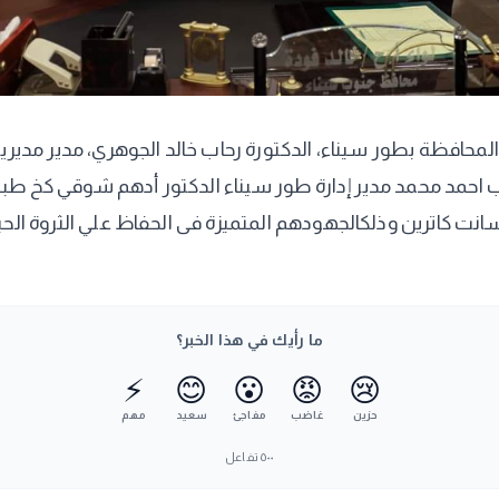
 المحافظة بطور سيناء، الدكتورة رحاب خالد الجوهري، مدير مدي
جب احمد محمد مدير إدارة طور سيناء الدكتور أدهم شوقي كخ ط
 سانت كاترين وذلكالجهودهم المتميزة فى الحفاظ علي الثروة الح
ما رأيك في هذا الخبر؟
⚡
😊
😮
😡
😢
حزين
غاضب
مفاجئ
سعيد
مهم
٥٠٠
تفاعل