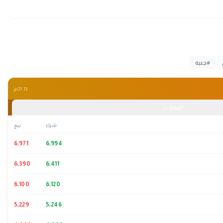
#
جنيه
01:13 م
العملات
شراء
بيع
6,971
6,994
6,390
6,411
6,100
6,120
5,229
5,246