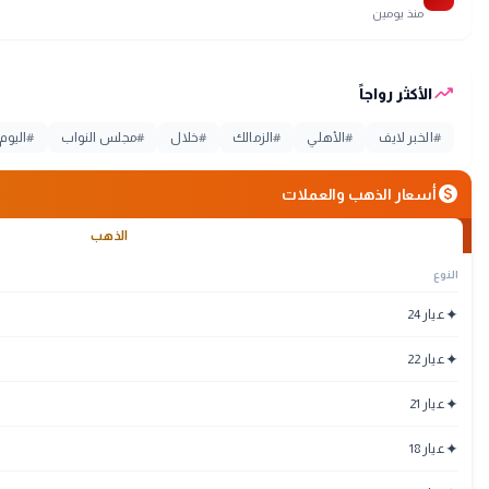
منذ يومين
trending_up
الأكثر رواجاً
#
الخبر لايف
#
الأهلي
#
الزمالك
#
خلال
#
مجلس النواب
#
اليوم
monetization_on
أسعار الذهب والعملات
الذهب
النوع
✦
عيار 24
✦
عيار 22
✦
عيار 21
✦
عيار 18