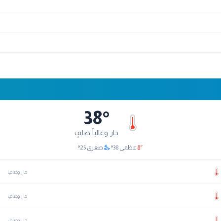
38
°
حار وغالباً صافٍ
nights_stay
thermostat
عظمى
38
°
صغرى
25
°
حار وصافٍ
حار وصافٍ
حار وصافٍ