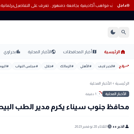
«صناع القادة» يكتشف مواهب أكاديمية بجامعة دمنهور.. تعرف على التفا
عاجل
dark_mode
search
home
location_city
public
map
الرئيسية
أخبار المحافظات
الأخبار المحلية
بحراوي
trending_up
رائج
#
الخبر لايف
#
الأهلي
#
الزمالك
#
خلال
#
مجلس النواب
#
اليوم
الرئيسية
الأخبار المحلية
chevron_left
الأخبار المحلية
1 دقيقة
1
محافظ جنوب سيناء يكرم مدير الطب البي
schedule
person
الخبر ++
الثلاثاء 28 نوفمبر 2023