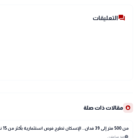
forum
التعليقات
recommend
مقالات ذات صلة
public
الأخبار المحلية
من 500 متر إلى 39 فدان.. الإسكان تطرح فرص استثمارية بأكثر من 15 نشاطًا
schedule
منذ ساعتين