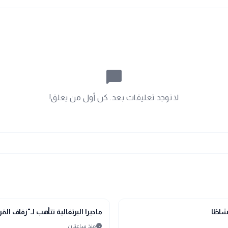
chat_bubble_outline
لا توجد تعليقات بعد. كن أول من يعلق!
public
الأخبار المحلية
ماديرا البرتغالية تتأهب لـ"زفاف ال
schedule
منذ ساعتين