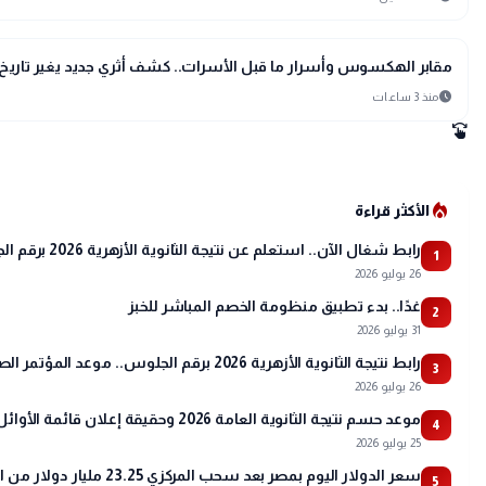
public
الأخبار المحلية
مقابر الهكسوس وأسرار ما قبل الأسرات.. كشف أثري جديد يغير تاريخ 
schedule
منذ 3 ساعات
swipe
local_fire_department
الأكثر قراءة
رابط شغال الآن.. استعلم عن نتيجة الثانوية الأزهرية 2026 برقم الجلوس عبر بوابة الأزهر
1
26 يوليو 2026
غدًا.. بدء تطبيق منظومة الخصم المباشر للخبز
2
31 يوليو 2026
رابط نتيجة الثانوية الأزهرية 2026 برقم الجلوس.. موعد المؤتمر الصحفي وتفاصيل أسماء الأوائل
3
26 يوليو 2026
موعد حسم نتيجة الثانوية العامة 2026 وحقيقة إعلان قائمة الأوائل
4
25 يوليو 2026
سعر الدولار اليوم بمصر بعد سحب المركزي 23.25 مليار دولار من البنوك
5