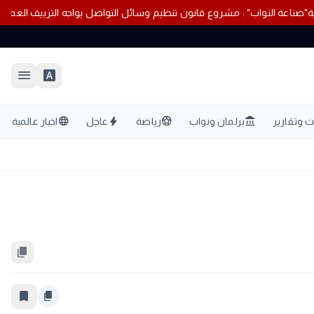
وق العقارية
"صناعة النواب" : مشروع قانون تنظيم وسائل التواصل يواجه ال
menu
font_download
language
bolt
sports_soccer
account_balance
 وتقارير
برلمان ونواب
رياضة
عاجل
اخبار عالمية
content_copy
bookmark_border
content_copy