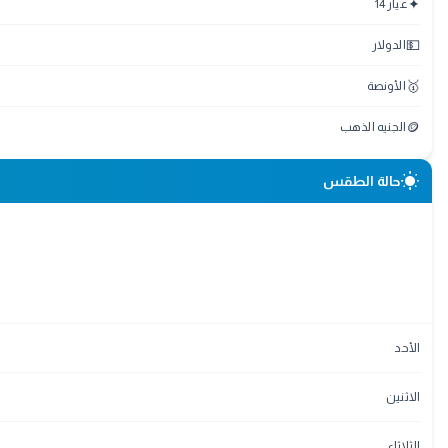
✦
عيار 14
💵
الدولار
🥇
الأونصة
🪙
الجنيه الذهب
wb_sunny
حالة الطقس
الأحد
الاثنين
الثلاثاء