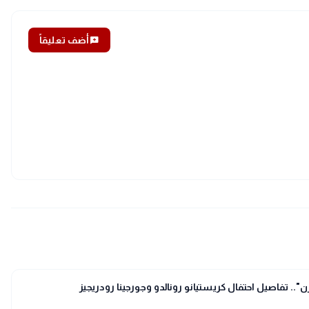
add_comment
أضف تعليقاً
قرن".. تفاصيل احتفال كريستيانو رونالدو وجورجينا رودريجيز