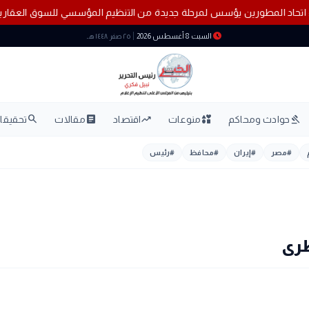
صيل
برلمانية: اتحاد المطورين يؤسس لمرحلة جديدة من التنظيم المؤسسي للس
schedule
السبت 8 أغسطس 2026
٢٥ صفر ١٤٤٨ هـ
search
article
trending_up
interests
gavel
حوادث ومحاكم
منوعات
اقتصاد
مقالات
تحقيقات
#
مصر
#
إيران
#
محافظ
#
رئيس
طرى