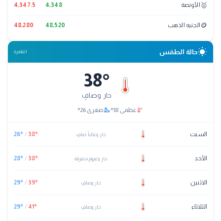
🥇
الأونصة
4,348
4,347.5
🪙
الجنيه الذهب
48,520
48,280
wb_sunny
حالة الطقس
القاهرة
38
°
حار وصافٍ
nights_stay
thermostat
عظمى
38
°
صغرى
26
°
السبت
°
38
/
°
26
حار وغالباً صافٍ
الأحد
°
38
/
°
28
حار وغيوم متفرقة
الاثنين
°
39
/
°
29
حار وصافٍ
الثلاثاء
°
41
/
°
29
حار وصافٍ