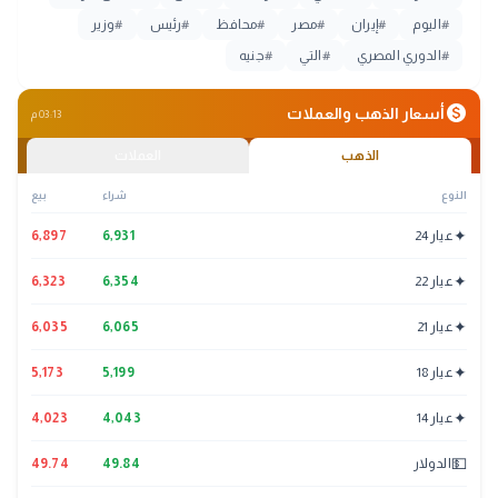
#
اليوم
#
إيران
#
مصر
#
محافظ
#
رئيس
#
وزير
#
الدوري المصري
#
التي
#
جنيه
monetization_on
أسعار الذهب والعملات
03:13 م
الذهب
العملات
النوع
شراء
بيع
✦
عيار 24
6,931
6,897
✦
عيار 22
6,354
6,323
✦
عيار 21
6,065
6,035
✦
عيار 18
5,199
5,173
✦
عيار 14
4,043
4,023
💵
الدولار
49.84
49.74