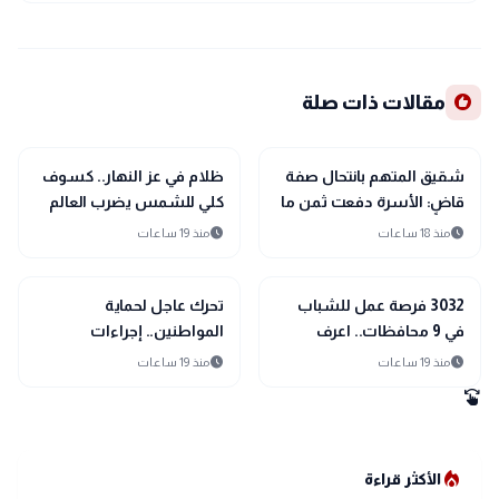
recommend
مقالات ذات صلة
public
public
الأخبار المحلية
الأخبار المحلية
شقيق المتهم بانتحال صفة
ظلام في عز النهار.. كسوف
قاضٍ: الأسرة دفعت ثمن ما
كلي للشمس يضرب العالم
حدث.. ولم يساندنا حتى في
12 أغسطس
schedule
schedule
منذ 18 ساعات
منذ 19 ساعات
أصعب الظروف
public
public
الأخبار المحلية
الأخبار المحلية
3032 فرصة عمل للشباب
تحرك عاجل لحماية
في 9 محافظات.. اعرف
المواطنين.. إجراءات
التخصصات المطلوبة
مشددة ضد تسجيل خطوط
schedule
schedule
منذ 19 ساعات
منذ 19 ساعات
المحمول دون علم أصحابها
swipe
local_fire_department
الأكثر قراءة