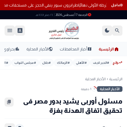
ت تنسيق المرحلة الأولى نهائيًا
طرابزون سبور ينفي الحجز على مستحقات محمد
عاجل
schedule
الجمعة 7 أغسطس 2026
٢٤ صفر ١٤٤٨ هـ
menu
font_download
dark_mode
search
home
location_city
public
map
الرئيسية
أخبار المحافظات
الأخبار المحلية
بحراوي
trending_up
رائج
#
الخبر لايف
#
الأهلي
#
الزمالك
#
خلال
#
مجلس النواب
#
اليوم
الرئيسية
الأخبار المحلية
chevron_left
الأخبار المحلية
1 دقيقة
1
مسئول أوربى يشيد بدور مصر فى
content_copy
تحقيق اتفاق الهدنة بغزة