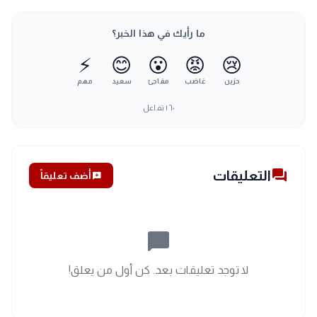
ما رأيك في هذا الخبر؟
⚡
😊
😮
😡
😢
حزين
غاضب
مفاجئ
سعيد
مهم
١٦٠
تفاعل
forum
التعليقات
add_comment
أضف تعليقاً
chat_bubble_outline
لا توجد تعليقات بعد. كن أول من يعلق!