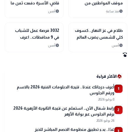
موقف المواطنين من
قاضٍ: الأسرة دفعت ثمن ما
الخطوط المسجلة
حدث.. ولم يساندنا حتى في
schedule
schedule
منذ ساعة
أمس
بأسمائهم دون علمهم
أصعب الظروف
public
public
الأخبار المحلية
الأخبار المحلية
ظلام في عز النهار.. كسوف
3032 فرصة عمل للشباب
كلي للشمس يضرب العالم
في 9 محافظات.. اعرف
12 أغسطس
التخصصات المطلوبة
schedule
schedule
أمس
أمس
swipe
local_fire_department
الأكثر قراءة
أعرف درجاتك عندنا.. نتيجة الدبلومات الفنية 2026 بالاسم
1
ورقم الجلوس
8 يوليو 2026
رابط شغال الآن.. استعلم عن نتيجة الثانوية الأزهرية 2026
2
برقم الجلوس عبر بوابة الأزهر
26 يوليو 2026
غدًا.. بدء تطبيق منظومة الخصم المباشر للخبز
3