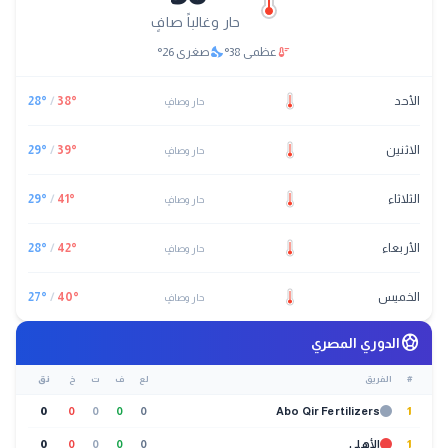
حار وغالباً صافٍ
nights_stay
thermostat
عظمى
38
°
صغرى
26
°
الأحد
°
38
/
°
28
حار وصافٍ
الاثنين
°
39
/
°
29
حار وصافٍ
الثلاثاء
°
41
/
°
29
حار وصافٍ
الأربعاء
°
42
/
°
28
حار وصافٍ
الخميس
°
40
/
°
27
حار وصافٍ
sports_soccer
الدوري المصري
#
الفريق
لع
ف
ت
خ
نق
0
0
0
0
0
Abo Qir Fertilizers
1
1
الأهلي
0
0
0
0
0