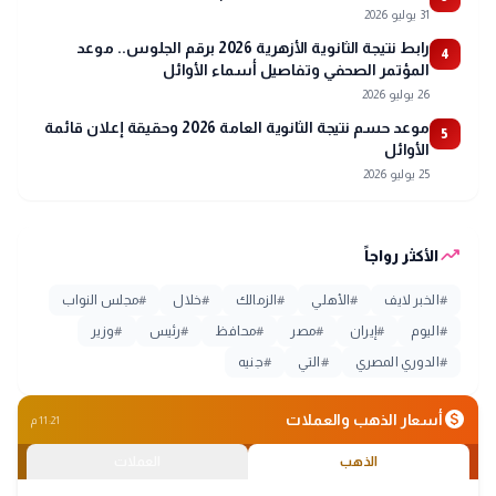
31 يوليو 2026
رابط نتيجة الثانوية الأزهرية 2026 برقم الجلوس.. موعد
4
المؤتمر الصحفي وتفاصيل أسماء الأوائل
26 يوليو 2026
موعد حسم نتيجة الثانوية العامة 2026 وحقيقة إعلان قائمة
5
الأوائل
25 يوليو 2026
trending_up
الأكثر رواجاً
#
الخبر لايف
#
الأهلي
#
الزمالك
#
خلال
#
مجلس النواب
#
اليوم
#
إيران
#
مصر
#
محافظ
#
رئيس
#
وزير
#
الدوري المصري
#
التي
#
جنيه
monetization_on
أسعار الذهب والعملات
11:21 م
الذهب
العملات