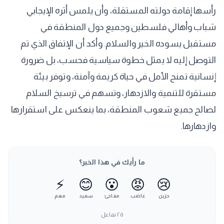
رأسها إقامة دولته المستقلة، وأن يلمس أثره الإيجابي
شباب وأهالي فلسطين وجميع دول المنطقة في
مستقبل يسوده الخير والسلام. وأكد أن الإتفاق الذي تم
التوصل إليه لا يمثل خطوة سياسية فحسب، بل ضرورة
إنسانية تمنح الأمل في حياة كريمة وآمنة، وتوفر بيئة
مستقرة للتنمية والازدهار، وتسهم في ترسيخ السلام
لصالح جميع شعوب المنطقة، بما ينعكس على استقرارها
وازدهارها.
ما رأيك في هذا الخبر؟
⚡
😊
😮
😡
😢
حزين
غاضب
مفاجئ
سعيد
مهم
٢٥
تفاعل