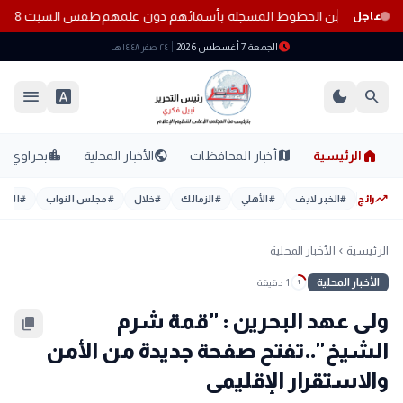
 المواطنين من الخطوط المسجلة بأسمائهم دون علمهم
طقس السبت 8 أغسطس 2026.. حرارة مرتفعة ورطوبة عالية والأرصاد تحذر من أجواء شديدة الحرارة
عاجل
schedule
الجمعة 7 أغسطس 2026
٢٤ صفر ١٤٤٨ هـ
menu
font_download
dark_mode
search
home
location_city
public
map
الرئيسية
أخبار المحافظات
الأخبار المحلية
بحراوي
trending_up
رائج
#
الخبر لايف
#
الأهلي
#
الزمالك
#
خلال
#
مجلس النواب
#
اليوم
الرئيسية
الأخبار المحلية
chevron_left
الأخبار المحلية
1 دقيقة
1
ولى عهد البحرين : "قمة شرم
content_copy
الشيخ"..تفتح صفحة جديدة من الأمن
والاستقرار الإقليمى