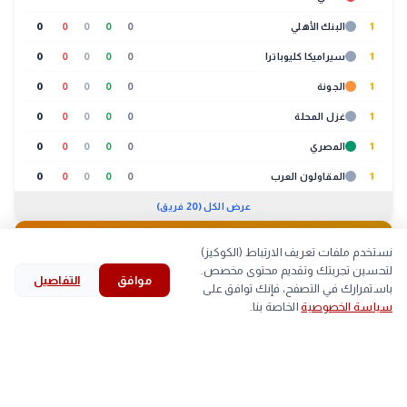
1
البنك الأهلي
0
0
0
0
0
1
سيراميكا كليوباترا
0
0
0
0
0
1
الجونة
0
0
0
0
0
1
غزل المحلة
0
0
0
0
0
1
المصري
0
0
0
0
0
1
المقاولون العرب
0
0
0
0
0
عرض الكل (20 فريق)
🐔
بورصة الدواجن
01:30 م
نستخدم ملفات تعريف الارتباط (الكوكيز)
لتحسين تجربتك وتقديم محتوى مخصص.
موافق
التفاصيل
لحوم
بيض
كتاكيت
بط
search
bookmark
history
explore
home
باستمرارك في التصفح، فإنك توافق على
سياسة الخصوصية
الخاصة بنا.
الرئيسية
استكشف
قرأت
المحفوظات
بحث
الصنف
أعلى
أقل
▲
اللحم الابيض
59
58
arrow_back
تنظيم الاتصالات يوضح موقف المواطنين من الخطوط
التالي
المسجلة بأسمائهم دون علمهم
■
اللحم الساسو
84
83