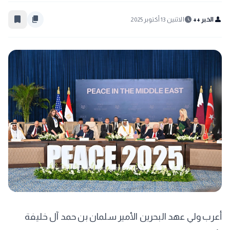
bookmark_border
content_copy
schedule
person
الخبر ++
الاثنين 13 أكتوبر 2025
أعرب ولي عهد البحرين الأمير سلمان بن حمد آل خليفة