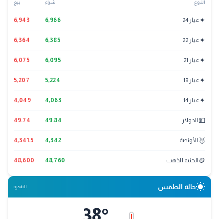
النوع
شراء
بيع
✦
عيار 24
6,966
6,943
✦
عيار 22
6,385
6,364
✦
عيار 21
6,095
6,075
✦
عيار 18
5,224
5,207
✦
عيار 14
4,063
4,049
💵
الدولار
49.84
49.74
🥇
الأونصة
4,342
4,341.5
🪙
الجنيه الذهب
48,760
48,600
wb_sunny
حالة الطقس
القاهرة
38
°