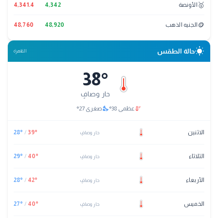
🥇
الأونصة
4,342
4,341.4
🪙
الجنيه الذهب
48,920
48,760
wb_sunny
حالة الطقس
القاهرة
38
°
حار وصافٍ
nights_stay
thermostat
عظمى
38
°
صغرى
27
°
الاثنين
°
39
/
°
28
حار وصافٍ
الثلاثاء
°
40
/
°
29
حار وصافٍ
الأربعاء
°
42
/
°
28
حار وصافٍ
الخميس
°
40
/
°
27
حار وصافٍ