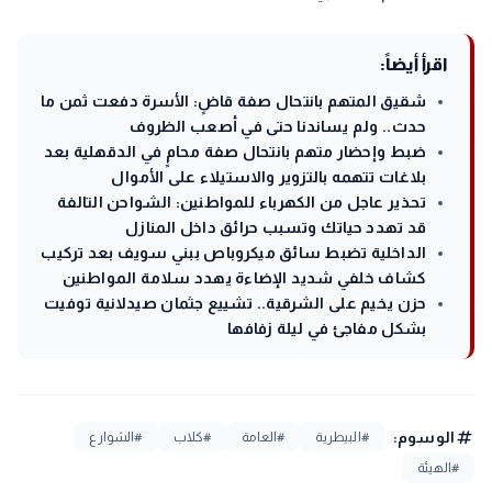
اقرأ أيضاً:
شقيق المتهم بانتحال صفة قاضٍ: الأسرة دفعت ثمن ما
حدث.. ولم يساندنا حتى في أصعب الظروف
ضبط وإحضار متهم بانتحال صفة محامٍ في الدقهلية بعد
بلاغات تتهمه بالتزوير والاستيلاء على الأموال
تحذير عاجل من الكهرباء للمواطنين: الشواحن التالفة
قد تهدد حياتك وتسبب حرائق داخل المنازل
الداخلية تضبط سائق ميكروباص ببني سويف بعد تركيب
كشاف خلفي شديد الإضاءة يهدد سلامة المواطنين
حزن يخيم على الشرقية.. تشييع جثمان صيدلانية توفيت
بشكل مفاجئ في ليلة زفافها
tag
الوسوم:
#البيطرية
#العامة
#كلاب
#الشوارع
#الهيئة