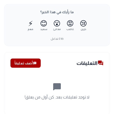
ما رأيك في هذا الخبر؟
⚡
😊
😮
😡
😢
حزين
غاضب
مفاجئ
سعيد
مهم
٤٧٥
تفاعل
forum
التعليقات
add_comment
أضف تعليقاً
chat_bubble_outline
لا توجد تعليقات بعد. كن أول من يعلق!