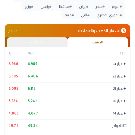
#
اليوم
#
مصر
#
إيران
#
محافظ
#
رئيس
#
وزير
#
الدوري المصري
#
التي
#
جنيه
monetization_on
أسعار الذهب والعملات
12:07 م
الذهب
العملات
النوع
شراء
بيع
✦
عيار 24
6,989
6,966
✦
عيار 22
6,406
6,385
✦
عيار 21
6,115
6,095
✦
عيار 18
5,241
5,224
✦
عيار 14
4,077
4,063
💵
الدولار
49.84
49.74