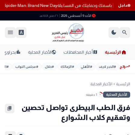
Spider-Man: Brand New Day يواصل صدارة السينما
عاجل
schedule
الأحد 9 أغسطس 2026
٢٦ صفر ١٤٤٨ هـ
menu
font_download
dark_mode
search
home
location_city
public
map
الرئيسية
أخبار المحافظات
الأخبار المحلية
بحراوي
trending_up
رائج
#
الخبر لايف
#
الأهلي
#
الزمالك
#
خلال
#
مجلس النواب
#
اليوم
الرئيسية
الأخبار المحلية
chevron_left
الأخبار المحلية
1 دقيقة
1
فرق الطب البيطرى تواصل تحصين
content_copy
وتعقيم كلاب الشوارع