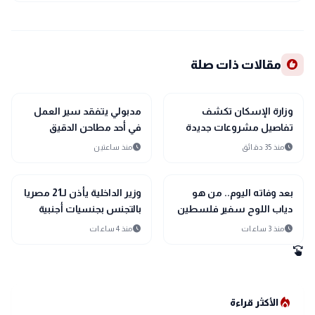
recommend
مقالات ذات صلة
public
public
الأخبار المحلية
الأخبار المحلية
وزارة الإسكان تكشف
مدبولي يتفقد سير العمل
تفاصيل مشروعات جديدة
في أحد مطاحن الدقيق
بالعاشر من رمضان.. تعرف
بمطروح
schedule
schedule
منذ 35 دقائق
منذ ساعتين
على أبرزها
public
public
الأخبار المحلية
الأخبار المحلية
بعد وفاته اليوم.. من هو
وزير الداخلية يأذن لـ21 مصريا
دياب اللوح سفير فلسطين
بالتجنس بجنسيات أجنبية
لدى مصر؟
schedule
schedule
منذ 3 ساعات
منذ 4 ساعات
swipe
local_fire_department
الأكثر قراءة