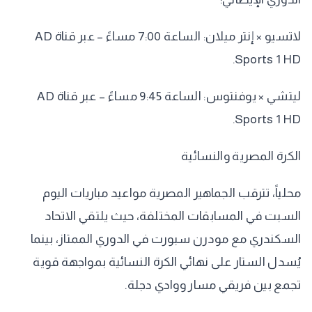
​لاتسيو × إنتر ميلان: الساعة 7:00 مساءً – عبر قناة AD
Sports 1 HD.
​ليتشي × يوفنتوس: الساعة 9:45 مساءً – عبر قناة AD
Sports 1 HD.
​الكرة المصرية والنسائية
​محلياً، تترقب الجماهير المصرية مواعيد مباريات اليوم
السبت في المسابقات المختلفة، حيث يلتقي الاتحاد
السكندري مع مودرن سبورت في الدوري الممتاز، بينما
يُسدل الستار على نهائي الكرة النسائية بمواجهة قوية
تجمع بين فريقي مسار ووادي دجلة.