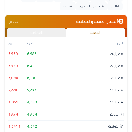
#
التي
#
الدوري المصري
#
جنيه
monetization_on
أسعار الذهب والعملات
05:31 ص
الذهب
العملات
النوع
شراء
بيع
✦
عيار 24
6,983
6,960
✦
عيار 22
6,401
6,380
✦
عيار 21
6,110
6,090
✦
عيار 18
5,237
5,220
✦
عيار 14
4,073
4,059
💵
الدولار
49.84
49.74
🥇
الأونصة
4,342
4,341.4