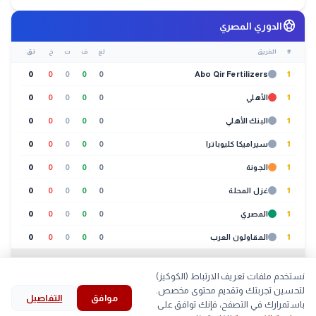
sports_soccer
الدوري المصري
#
الفريق
لع
ف
ت
خ
نق
0
0
0
0
0
Abo Qir Fertilizers
1
1
الأهلي
0
0
0
0
0
1
البنك الأهلي
0
0
0
0
0
1
سيراميكا كليوباترا
0
0
0
0
0
1
الجونة
0
0
0
0
0
1
غزل المحلة
0
0
0
0
0
1
المصري
0
0
0
0
0
1
المقاولون العرب
0
0
0
0
0
عرض الكل (20 فريق)
نستخدم ملفات تعريف الارتباط (الكوكيز)
🐔
بورصة الدواجن
لتحسين تجربتك وتقديم محتوى مخصص.
05:30 ص
موافق
التفاصيل
search
bookmark
history
explore
home
باستمرارك في التصفح، فإنك توافق على