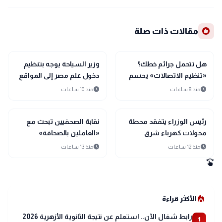
recommend
مقالات ذات صلة
public
public
الأخبار المحلية
الأخبار المحلية
هل تتحمل جرائم خطك؟
وزير السياحة يوجه بتنظيم
«تنظيم الاتصالات» يحسم
دخول علم مصر إلى المواقع
المسؤولية
الأثرية بعد واقعة سقارة
schedule
schedule
منذ 8 ساعات
منذ 10 ساعات
public
public
الأخبار المحلية
الأخبار المحلية
رئيس الوزراء يتفقد محطة
نقابة الصحفيين تبحث مع
محولات كهرباء شرق
«العاملين بالصحافة»
مطروح في ختام جولته
مواجهة الكيانات الوهمية
schedule
schedule
منذ 12 ساعات
منذ 13 ساعات
بالمحافظة
ومنتحلي الصفة
swipe
local_fire_department
الأكثر قراءة
رابط شغال الآن.. استعلم عن نتيجة الثانوية الأزهرية 2026
1