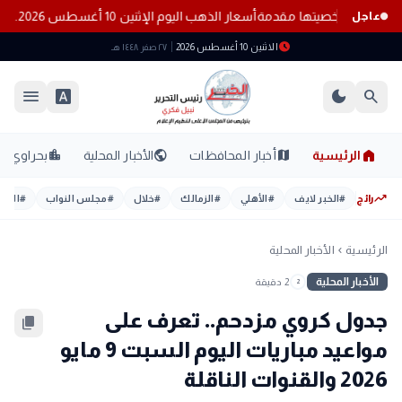
أسعار الذهب اليوم الإثنين 10 أغسطس 2026.. عيار 21 عند 6125 جنيهًا
عاجل
schedule
الاثنين 10 أغسطس 2026
٢٧ صفر ١٤٤٨ هـ
menu
font_download
dark_mode
search
home
location_city
public
map
الرئيسية
أخبار المحافظات
الأخبار المحلية
بحراوي
trending_up
رائج
#
الخبر لايف
#
الأهلي
#
الزمالك
#
خلال
#
مجلس النواب
#
اليوم
الرئيسية
الأخبار المحلية
chevron_left
الأخبار المحلية
2 دقيقة
2
جدول كروي مزدحم.. تعرف على
content_copy
مواعيد مباريات اليوم السبت 9 مايو
2026 والقنوات الناقلة