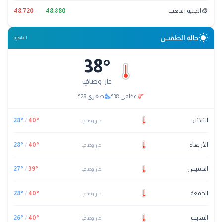
🪙
الجنيه الذهب
48,880
48,720
wb_sunny
حالة الطقس
القاهرة
38
°
حار وصافٍ
nights_stay
thermostat
عظمى
38
°
صغرى
28
°
الثلاثاء
°
40
/
°
28
حار وصافٍ
الأربعاء
°
40
/
°
28
حار وصافٍ
الخميس
°
39
/
°
27
حار وصافٍ
الجمعة
°
40
/
°
28
حار وصافٍ
السبت
°
40
/
°
26
حار وصافٍ