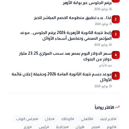
برقم الجلوس عبر بوابة الأزهر
26 يوليو 2026
غدًا.. بدء تطبيق منظومة الخصم المباشر للخبز
2
31 يوليو 2026
رابط نتيجة الثانوية الأزهرية 2026 برقم الجلوس.. موعد
3
المؤتمر الصحفي وتفاصيل أسماء الأوائل
26 يوليو 2026
سعر الدولار اليوم بمصر بعد سحب المركزي 23.25 مليار
4
دولار من البنوك
منذ 4 أيام
موعد حسم نتيجة الثانوية العامة 2026 وحقيقة إعلان قائمة
5
الأوائل
25 يوليو 2026
trending_up
الأكثر رواجاً
#
الخبر لايف
#
الأهلي
#
الزمالك
#
خلال
#
مجلس النواب
#
اليوم
#
مصر
#
إيران
#
محافظ
#
رئيس
#
وزير