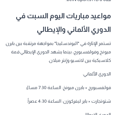
​مواعيد مباريات اليوم السبت في
الدوري الألماني والإيطالي
​تستمر الإثارة في "البوندسليجا" بمواجهة مرتقبة بين بايرن
ميونخ وفولفسبورج، بينما يشهد الدوري الإيطالي قمة
كلاسيكية بين لاتسيو وإنتر ميلان.
​الدوري الألماني:
​فولفسبورج × بايرن ميونخ: الساعة 7:30 مساءً.
​شتوتجارت × باير ليفركوزن: الساعة 4:30 عصراً.
​الدوري الإيطالي: