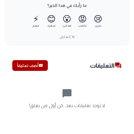
ما رأيك في هذا الخبر؟
⚡
😊
😮
😡
😢
حزين
غاضب
مفاجئ
سعيد
مهم
٤٦٥
تفاعل
forum
التعليقات
add_comment
أضف تعليقاً
chat_bubble_outline
لا توجد تعليقات بعد. كن أول من يعلق!