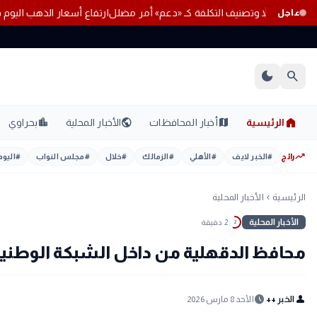
دي حذر من حلقة مفرغة: زيادة أسعار الكهرباء ليست حلاً وتصنيف التكلفة كـ 
عاجل
dark_mode
search
home
location_city
public
map
الرئيسية
أخبار المحافظات
الأخبار المحلية
بحراوي
trending_up
رائج
#
الخبر لايف
#
الأهلي
#
الزمالك
#
خلال
#
مجلس النواب
#
اليوم
الرئيسية
الأخبار المحلية
chevron_left
الأخبار المحلية
2 دقيقة
2
محافظ الدقهلية من داخل الشبكة الوطنية 
schedule
person
الخبر ++
الأحد 8 مارس 2026