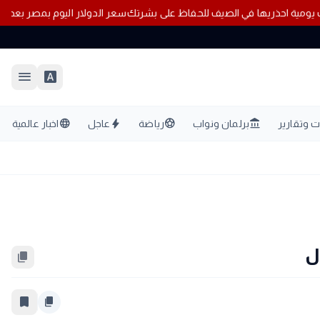
10عادات يومية احذريها في الصيف للحفاظ على بشرتك
menu
font_download
language
bolt
sports_soccer
account_balance
 وتقارير
برلمان ونواب
رياضة
عاجل
اخبار عالمية
ل
content_copy
bookmark_border
content_copy