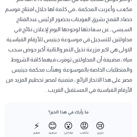
مكعب. وأعربت المحكمة ـ في كلمة لها خلال افتتاح موسم
حصاد القمح بشرق العوينات بحضور الرئيس عبدالفتاح
السيسي ـ عن سعادتها لوجودها اليوم لإعلان نتائج في
محاولتين للتسجيل في موسوعة جينيس للأرقام القياسية
الاولى هي اكبر مزرعة نخيل التمر والثانية أكبر حوض سحب
مياه ، مضيفة أن المحاولتين توفرت فيهما كافة الشروط
والمتطلبات الخاصة بالموسوعة. وهنأت محكمة جينيس
مصر على هذا الانجاز الرائع ، متمنية لمصر تحطيم المزيد من
الأرقام القياسية في المستقبل القريب .
ما رأيك في هذا الخبر؟
⚡
😊
😮
😡
😢
حزين
غاضب
مفاجئ
سعيد
مهم