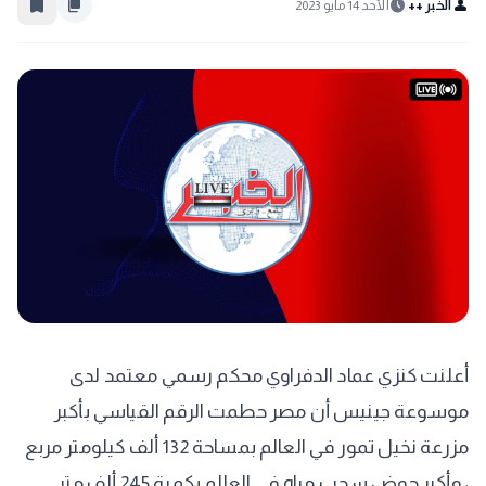
bookmark_border
content_copy
schedule
person
الخبر ++
الأحد 14 مايو 2023
أعلنت كنزي عماد الدفراوي محكم رسمي معتمد لدى
موسوعة جينيس أن مصر حطمت الرقم القياسي بأكبر
مزرعة نخيل تمور في العالم بمساحة 132 ألف كيلومتر مربع
، وأكبر حوض سحب مياه في العالم بكمية 245 ألف متر