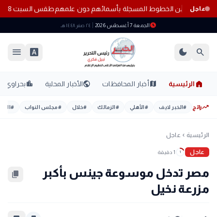
 المواطنين من الخطوط المسجلة بأسمائهم دون علمهم
طقس السبت 8 أغسطس 2026.. حرارة مرتفعة ورطوبة عالية والأرصاد تحذر من أجواء شديدة الحرارة
عاجل
schedule
الجمعة 7 أغسطس 2026
٢٤ صفر ١٤٤٨ هـ
menu
font_download
dark_mode
search
home
location_city
public
map
الرئيسية
أخبار المحافظات
الأخبار المحلية
بحراوي
trending_up
رائج
#
الخبر لايف
#
الأهلي
#
الزمالك
#
خلال
#
مجلس النواب
#
اليوم
الرئيسية
عاجل
chevron_left
عاجل
1 دقيقة
1
مصر تدخل موسوعة جينس بأكبر
content_copy
مزرعة نخيل