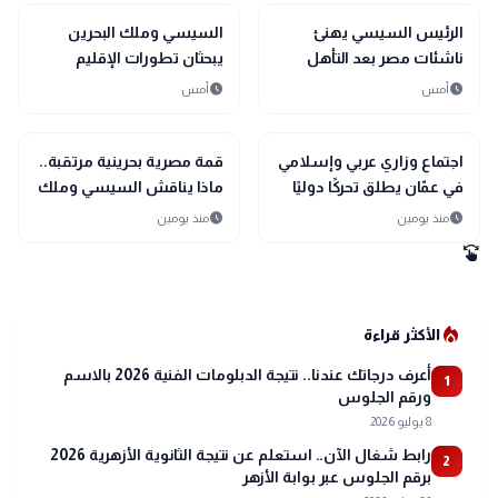
bolt
sports_soccer
رياضة
عاجل
الرئيس السيسي يهنئ
السيسي وملك البحرين
ناشئات مصر بعد التأهل
يبحثان تطورات الإقليم
التاريخي إلى نصف نهائي
ويؤكدان أولوية الحلول
schedule
schedule
أمس
أمس
مونديال اليد
السلمية
bolt
bolt
عاجل
عاجل
اجتماع وزاري عربي وإسلامي
قمة مصرية بحرينية مرتقبة..
في عمّان يطلق تحركًا دوليًا
ماذا يناقش السيسي وملك
لحماية القدس ومقدساتها
البحرين؟
schedule
schedule
منذ يومين
منذ يومين
swipe
local_fire_department
الأكثر قراءة
أعرف درجاتك عندنا.. نتيجة الدبلومات الفنية 2026 بالاسم
1
ورقم الجلوس
8 يوليو 2026
رابط شغال الآن.. استعلم عن نتيجة الثانوية الأزهرية 2026
2
برقم الجلوس عبر بوابة الأزهر