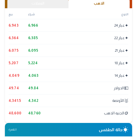
الذهب
العملات
النوع
شراء
بيع
✦
عيار 24
6,966
6,943
✦
عيار 22
6,385
6,364
✦
عيار 21
6,095
6,075
✦
عيار 18
5,224
5,207
✦
عيار 14
4,063
4,049
💵
الدولار
49.84
49.74
🥇
الأونصة
4,342
4,341.5
🪙
الجنيه الذهب
48,760
48,600
wb_sunny
حالة الطقس
القاهرة