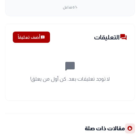
٥٦٠
تفاعل
forum
التعليقات
add_comment
أضف تعليقاً
chat_bubble_outline
لا توجد تعليقات بعد. كن أول من يعلق!
recommend
مقالات ذات صلة