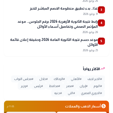
26 يوليو 2026
غدًا.. بدء تطبيق منظومة الخصم المباشر للخبز
3
31 يوليو 2026
رابط نتيجة الثانوية الأزهرية 2026 برقم الجلوس.. موعد
4
المؤتمر الصحفي وتفاصيل أسماء الأوائل
26 يوليو 2026
موعد حسم نتيجة الثانوية العامة 2026 وحقيقة إعلان قائمة
5
الأوائل
25 يوليو 2026
trending_up
الأكثر رواجاً
#
الخبر لايف
#
الأهلي
#
الزمالك
#
خلال
#
مجلس النواب
#
اليوم
#
إيران
#
مصر
#
محافظ
#
رئيس
#
وزير
#
الدوري المصري
#
التي
#
جنيه
monetization_on
أسعار الذهب والعملات
11:08 م