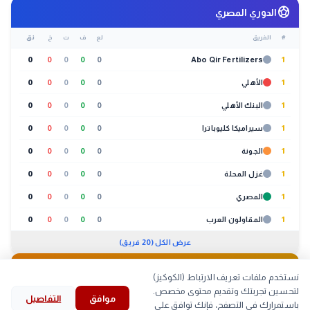
sports_soccer
الدوري المصري
#
الفريق
لع
ف
ت
خ
نق
0
0
0
0
0
Abo Qir Fertilizers
1
1
الأهلي
0
0
0
0
0
1
البنك الأهلي
0
0
0
0
0
1
سيراميكا كليوباترا
0
0
0
0
0
1
الجونة
0
0
0
0
0
1
غزل المحلة
0
0
0
0
0
1
المصري
0
0
0
0
0
1
المقاولون العرب
0
0
0
0
0
عرض الكل (20 فريق)
🐔
بورصة الدواجن
10:30 ص
نستخدم ملفات تعريف الارتباط (الكوكيز)
لتحسين تجربتك وتقديم محتوى مخصص.
موافق
التفاصيل
لحوم
بيض
كتاكيت
بط
search
bookmark
history
explore
home
باستمرارك في التصفح، فإنك توافق على