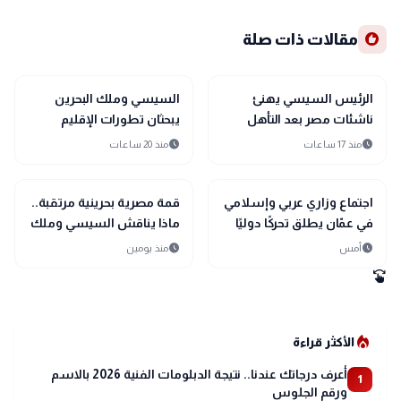
recommend
مقالات ذات صلة
bolt
sports_soccer
رياضة
عاجل
الرئيس السيسي يهنئ
السيسي وملك البحرين
ناشئات مصر بعد التأهل
يبحثان تطورات الإقليم
التاريخي إلى نصف نهائي
ويؤكدان أولوية الحلول
schedule
schedule
منذ 17 ساعات
منذ 20 ساعات
مونديال اليد
السلمية
bolt
bolt
عاجل
عاجل
اجتماع وزاري عربي وإسلامي
قمة مصرية بحرينية مرتقبة..
في عمّان يطلق تحركًا دوليًا
ماذا يناقش السيسي وملك
لحماية القدس ومقدساتها
البحرين؟
schedule
schedule
أمس
منذ يومين
swipe
local_fire_department
الأكثر قراءة
أعرف درجاتك عندنا.. نتيجة الدبلومات الفنية 2026 بالاسم
1
ورقم الجلوس