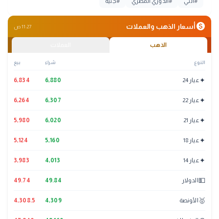
#
التي
#
الدوري المصري
#
جنيه
monetization_on
أسعار الذهب والعملات
11:27 ص
الذهب
العملات
النوع
شراء
بيع
✦
عيار 24
6,880
6,834
✦
عيار 22
6,307
6,264
✦
عيار 21
6,020
5,980
✦
عيار 18
5,160
5,124
✦
عيار 14
4,013
3,983
💵
الدولار
49.84
49.74
🥇
الأونصة
4,309
4,308.5