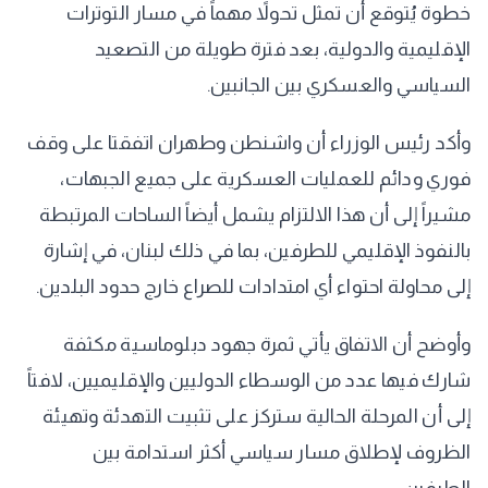
خطوة يُتوقع أن تمثل تحولاً مهماً في مسار التوترات
الإقليمية والدولية، بعد فترة طويلة من التصعيد
السياسي والعسكري بين الجانبين.
وأكد رئيس الوزراء أن واشنطن وطهران اتفقتا على وقف
فوري ودائم للعمليات العسكرية على جميع الجبهات،
مشيراً إلى أن هذا الالتزام يشمل أيضاً الساحات المرتبطة
بالنفوذ الإقليمي للطرفين، بما في ذلك لبنان، في إشارة
إلى محاولة احتواء أي امتدادات للصراع خارج حدود البلدين.
وأوضح أن الاتفاق يأتي ثمرة جهود دبلوماسية مكثفة
شارك فيها عدد من الوسطاء الدوليين والإقليميين، لافتاً
إلى أن المرحلة الحالية ستركز على تثبيت التهدئة وتهيئة
الظروف لإطلاق مسار سياسي أكثر استدامة بين