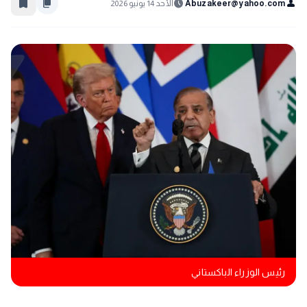
bookmark_border
content_copy
schedule
person
Abuzakeer@yahoo.com
الأحد 14 يونيو 2026
رئيس الوزراء الباكستاني