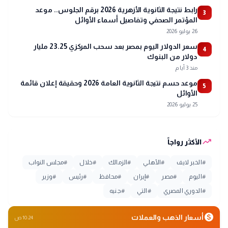
رابط نتيجة الثانوية الأزهرية 2026 برقم الجلوس.. موعد
3
المؤتمر الصحفي وتفاصيل أسماء الأوائل
26 يوليو 2026
سعر الدولار اليوم بمصر بعد سحب المركزي 23.25 مليار
4
دولار من البنوك
منذ 3 أيام
موعد حسم نتيجة الثانوية العامة 2026 وحقيقة إعلان قائمة
5
الأوائل
25 يوليو 2026
trending_up
الأكثر رواجاً
#
الخبر لايف
#
الأهلي
#
الزمالك
#
خلال
#
مجلس النواب
#
اليوم
#
مصر
#
إيران
#
محافظ
#
رئيس
#
وزير
#
الدوري المصري
#
التي
#
جنيه
monetization_on
أسعار الذهب والعملات
10:24 ص