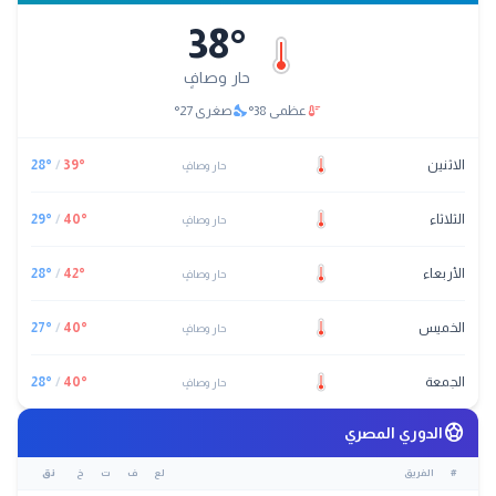
38
°
حار وصافٍ
nights_stay
thermostat
عظمى
38
°
صغرى
27
°
الاثنين
°
39
/
°
28
حار وصافٍ
الثلاثاء
°
40
/
°
29
حار وصافٍ
الأربعاء
°
42
/
°
28
حار وصافٍ
الخميس
°
40
/
°
27
حار وصافٍ
الجمعة
°
40
/
°
28
حار وصافٍ
sports_soccer
الدوري المصري
#
الفريق
لع
ف
ت
خ
نق