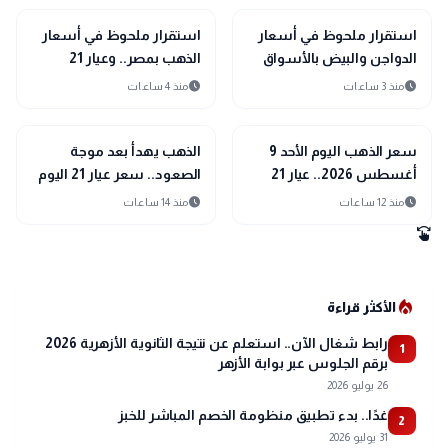
trending_up
trending_up
اقتصاد
اقتصاد
استقرار ملحوظ في أسعار
استقرار ملحوظ في أسعار
الدواجن والبيض بالأسواق
الذهب بمصر.. وعيار 21
اليوم الأحد 9 أغسطس
يسجل رقماً جديداً بالصاغة
schedule
schedule
منذ 3 ساعات
منذ 4 ساعات
2026
trending_up
trending_up
اقتصاد
اقتصاد
سعر الذهب اليوم الأحد 9
الذهب يهدأ بعد موجة
أغسطس 2026.. عيار 21
الصعود.. سعر عيار 21 اليوم
يفاجئ الأسواق
السبت 8 أغسطس 2026
schedule
schedule
منذ 12 ساعات
منذ 14 ساعات
swipe
local_fire_department
الأكثر قراءة
رابط شغال الآن.. استعلم عن نتيجة الثانوية الأزهرية 2026
1
برقم الجلوس عبر بوابة الأزهر
26 يوليو 2026
غدًا.. بدء تطبيق منظومة الخصم المباشر للخبز
2
31 يوليو 2026