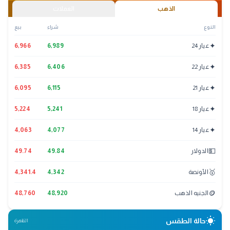
الذهب
العملات
النوع
شراء
بيع
✦
عيار 24
6,989
6,966
✦
عيار 22
6,406
6,385
✦
عيار 21
6,115
6,095
✦
عيار 18
5,241
5,224
✦
عيار 14
4,077
4,063
💵
الدولار
49.84
49.74
🥇
الأونصة
4,342
4,341.4
🪙
الجنيه الذهب
48,920
48,760
wb_sunny
حالة الطقس
القاهرة