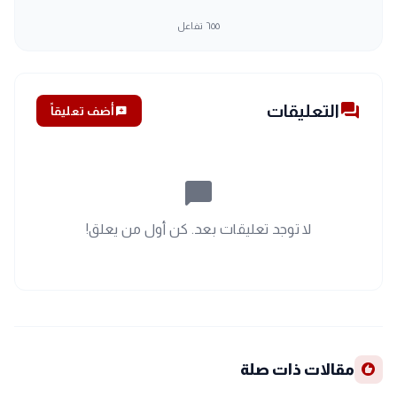
٦٥٥
تفاعل
forum
التعليقات
add_comment
أضف تعليقاً
chat_bubble_outline
لا توجد تعليقات بعد. كن أول من يعلق!
recommend
مقالات ذات صلة