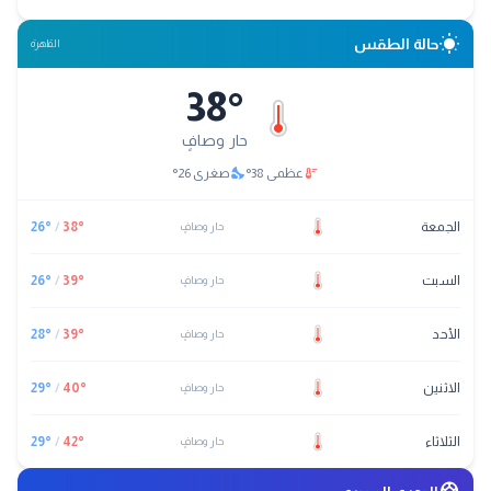
wb_sunny
حالة الطقس
القاهرة
38
°
حار وصافٍ
nights_stay
thermostat
عظمى
38
°
صغرى
26
°
الجمعة
°
38
/
°
26
حار وصافٍ
السبت
°
39
/
°
26
حار وصافٍ
الأحد
°
39
/
°
28
حار وصافٍ
الاثنين
°
40
/
°
29
حار وصافٍ
الثلاثاء
°
42
/
°
29
حار وصافٍ