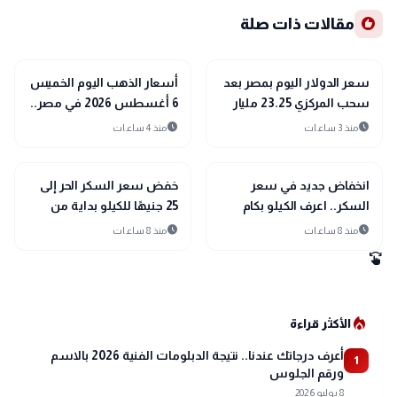
recommend
مقالات ذات صلة
trending_up
trending_up
اقتصاد
اقتصاد
سعر الدولار اليوم بمصر بعد
أسعار الذهب اليوم الخميس
سحب المركزي 23.25 مليار
6 أغسطس 2026 في مصر..
دولار من البنوك
عيار 21 يسجل 5960 جنيهًا
schedule
schedule
منذ 3 ساعات
منذ 4 ساعات
trending_up
trending_up
اقتصاد
اقتصاد
انخفاض جديد في سعر
خفض سعر السكر الحر إلى
السكر.. اعرف الكيلو بكام
25 جنيهًا للكيلو بداية من
الخميس.. وتوسيع المنافذ
schedule
schedule
منذ 8 ساعات
منذ 8 ساعات
لتلبية احتياجات المواطنين
swipe
local_fire_department
الأكثر قراءة
أعرف درجاتك عندنا.. نتيجة الدبلومات الفنية 2026 بالاسم
1
ورقم الجلوس
8 يوليو 2026