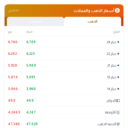
monetization_on
أسعار الذهب والعملات
03:07 ص
الذهب
العملات
النوع
شراء
بيع
✦
عيار 24
6,789
6,766
✦
عيار 22
6,223
6,202
✦
عيار 21
5,940
5,920
✦
عيار 18
5,091
5,074
✦
عيار 14
3,960
3,946
💵
الدولار
49.9
49.8
🥇
الأونصة
4,247
4,246.5
🪙
الجنيه الذهب
47,520
47,360