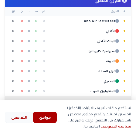
sports_soccer
الدوري المصري
#
الفريق
لع
ف
ت
خ
نق
0
0
0
0
0
Abo Qir Fertilizers
1
1
الأهلي
0
0
0
0
0
1
البنك الأهلي
0
0
0
0
0
1
سيراميكا كليوباترا
0
0
0
0
0
1
الجونة
0
0
0
0
0
1
غزل المحلة
0
0
0
0
0
1
المصري
0
0
0
0
0
1
المقاولون العرب
0
0
0
0
0
عرض الكل (20 فريق)
نستخدم ملفات تعريف الارتباط (الكوكيز)
🐔
بورصة الدواجن
لتحسين تجربتك وتقديم محتوى مخصص.
03:00 ص
موافق
التفاصيل
search
bookmark
history
explore
home
باستمرارك في التصفح، فإنك توافق على
سياسة الخصوصية
الخاصة بنا.
لحوم
بيض
كتاكيت
بط
الرئيسية
استكشف
قرأت
المحفوظات
بحث