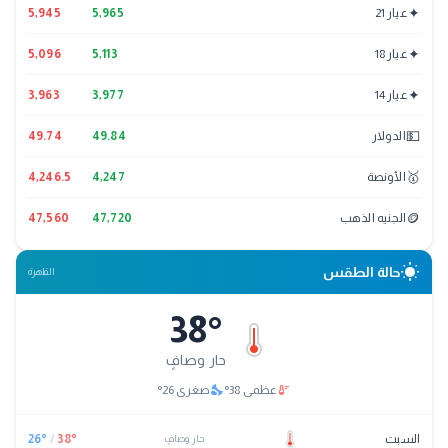
✦
عيار 21
5,965
5,945
✦
عيار 18
5,113
5,096
✦
عيار 14
3,977
3,963
💵
الدولار
49.84
49.74
🥇
الأونصة
4,247
4,246.5
🪙
الجنيه الذهب
47,720
47,560
wb_sunny
حالة الطقس
القاهرة
38
°
حار وصافٍ
nights_stay
thermostat
عظمى
38
°
صغرى
26
°
السبت
°
38
/
°
26
حار وصافٍ