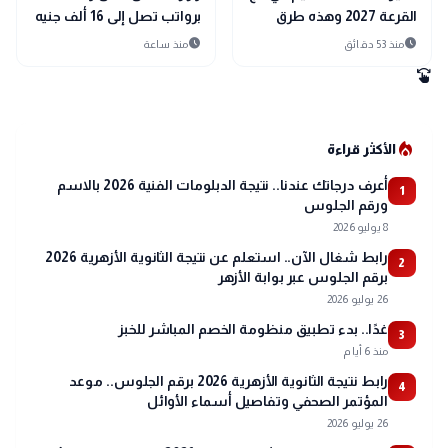
القرعة 2027 وهذه طرق
برواتب تصل إلى 16 ألف جنيه
التسجيل الرسمية
للشباب
schedule
schedule
منذ 53 دقائق
منذ ساعة
swipe
local_fire_department
الأكثر قراءة
أعرف درجاتك عندنا.. نتيجة الدبلومات الفنية 2026 بالاسم
1
ورقم الجلوس
8 يوليو 2026
رابط شغال الآن.. استعلم عن نتيجة الثانوية الأزهرية 2026
2
برقم الجلوس عبر بوابة الأزهر
26 يوليو 2026
غدًا.. بدء تطبيق منظومة الخصم المباشر للخبز
3
منذ 6 أيام
رابط نتيجة الثانوية الأزهرية 2026 برقم الجلوس.. موعد
4
المؤتمر الصحفي وتفاصيل أسماء الأوائل
26 يوليو 2026