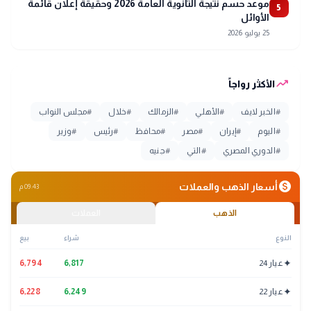
موعد حسم نتيجة الثانوية العامة 2026 وحقيقة إعلان قائمة
5
الأوائل
25 يوليو 2026
trending_up
الأكثر رواجاً
#
الخبر لايف
#
الأهلي
#
الزمالك
#
خلال
#
مجلس النواب
#
اليوم
#
إيران
#
مصر
#
محافظ
#
رئيس
#
وزير
#
الدوري المصري
#
التي
#
جنيه
monetization_on
أسعار الذهب والعملات
09:43 م
الذهب
العملات
النوع
شراء
بيع
✦
عيار 24
6,817
6,794
✦
عيار 22
6,249
6,228