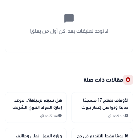
chat_bubble_outline
لا توجد تعليقات بعد. كن أول من يعلق!
recommend
مقالات ذات صلة
interests
interests
منوعات
منوعات
الأوقاف تفتتح 17 مسجدًا
هل سيتم ترحيلها؟.. موعد
جديدًا وتواصل إعمار بيوت
إجازة المولد النبوي الشريف
الله بالمحافظات
2026
schedule
schedule
منذ 9 دقائق
منذ 27 دقائق
interests
interests
منوعات
منوعات
16 يومًا فقط للتقديم في حج
وزارة العمل تعلن وظائف