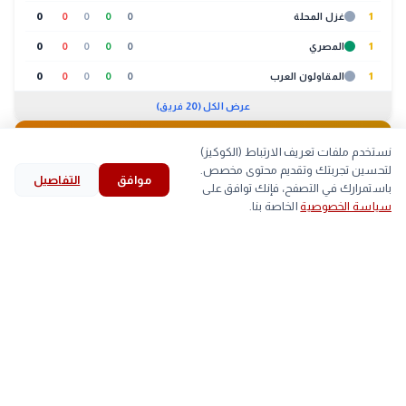
1
غزل المحلة
0
0
0
0
0
1
المصري
0
0
0
0
0
1
المقاولون العرب
0
0
0
0
0
عرض الكل (20 فريق)
🐔
بورصة الدواجن
09:30 م
نستخدم ملفات تعريف الارتباط (الكوكيز)
لتحسين تجربتك وتقديم محتوى مخصص.
موافق
التفاصيل
لحوم
بيض
كتاكيت
بط
search
bookmark
history
explore
home
باستمرارك في التصفح، فإنك توافق على
سياسة الخصوصية
الخاصة بنا.
الرئيسية
استكشف
قرأت
المحفوظات
بحث
الصنف
أعلى
أقل
▲
اللحم الابيض
59
58
arrow_back
الأوقاف تفتتح 17 مسجدًا جديدًا وتواصل إعمار بيوت الله
التالي
بالمحافظات
■
اللحم الساسو
84
83
trending_up
الأكثر رواجاً
#
الخبر لايف
#
الأهلي
#
الزمالك
#
خلال
(560)
(674)
(835)
(2078)