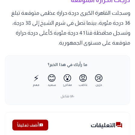
وسجلت القاهرة الكبرى درجة حرارة عظمى متوقعة تبلغ
36 درجة مئوية، بينما تصل في شرم الشيخ إلى 38 درجة،
وتسجل محافظة قنا 41 درجة مئوية كأعلى درجة حرارة
متوقعة على مستوى الجمهورية.
ما رأيك في هذا الخبر؟
⚡
😊
😮
😡
😢
حزين
غاضب
مفاجئ
سعيد
مهم
٥٨٠
تفاعل
forum
التعليقات
add_comment
أضف تعليقاً