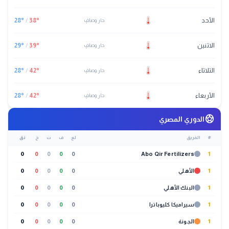
الأحد
°
38
/
°
28
حار وصافٍ
الاثنين
°
39
/
°
29
حار وصافٍ
الثلاثاء
°
42
/
°
28
حار وصافٍ
الأربعاء
°
42
/
°
28
حار وصافٍ
sports_soccer
الدوري المصري
#
الفريق
لع
ف
ت
خ
نق
0
0
0
0
0
Abo Qir Fertilizers
1
1
الأهلي
0
0
0
0
0
1
البنك الأهلي
0
0
0
0
0
1
سيراميكا كليوباترا
0
0
0
0
0
1
الجونة
0
0
0
0
0