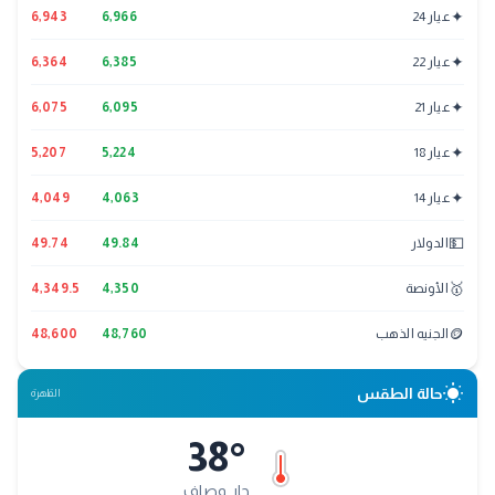
✦
عيار 24
6,966
6,943
✦
عيار 22
6,385
6,364
✦
عيار 21
6,095
6,075
✦
عيار 18
5,224
5,207
✦
عيار 14
4,063
4,049
💵
الدولار
49.84
49.74
🥇
الأونصة
4,350
4,349.5
🪙
الجنيه الذهب
48,760
48,600
wb_sunny
حالة الطقس
القاهرة
38
°
حار وصافٍ