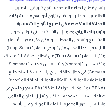
يتسم قطاع الطاقة المتجددة بتنوع كبير في اللاعبين
العالميين الفاعلين، والذين تتراوح أدوارهم من
الشركات
العملاقة المتخصصة في تصنيع الألواح الشمسية
وتوربينات الرياح
، وصولًا إلى الشركات التي تتولى تطوير
المشاريع وتشغيل المحطات. ويمكن ذكر بعض الأسماء
البارزة في هذا المجال، مثل "لونجي سولار" (Longi Solar)
و "ترينا سولار" (Trina Solar) في قطاع الطاقة الشمسية،
و "فيستاس" (Vestas) و "سيمنس جاميسا" (Siemens
Gamesa) في مجال طاقة الرياح. إلى جانب ذلك، تضطلع
المنظمات الدولية، كـ "الوكالة الدولية للطاقة المتجددة"
(IRENA) و "الوكالة الدولية للطاقة" (IEA)، بدور حاسم في
صياغة السياسات، ودعم الابتكار، وتعزيز التعاون العالمي.
ولا ننسى الدور المحوري للبنوك التنموية، وعلى رأسها