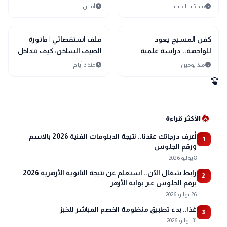
للأقساط والديون؟
ويعقد فرص السلام
schedule
schedule
منذ 5 ساعات
أمس
trending_up
search
تحقيقات وتقارير
اقتصاد
كفن المسيح يعود
ملف استقصائي | ​فاتورة
للواجهة.. دراسة علمية
الصيف الساخن: كيف تتداخل
جديدة تعيد فتح باب النقاش
معادلة الغاز وديون الكهرباء
schedule
schedule
منذ يومين
منذ 3 أيام
مع استهداف ميناء دمياط؟
swipe
(3)
local_fire_department
الأكثر قراءة
أعرف درجاتك عندنا.. نتيجة الدبلومات الفنية 2026 بالاسم
1
ورقم الجلوس
8 يوليو 2026
رابط شغال الآن.. استعلم عن نتيجة الثانوية الأزهرية 2026
2
برقم الجلوس عبر بوابة الأزهر
26 يوليو 2026
غدًا.. بدء تطبيق منظومة الخصم المباشر للخبز
3
31 يوليو 2026