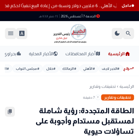
أهلي.. 6 ملايين دولار ونسبة من إعادة البيع
تنفيذًا لحكم ق
عاجل
schedule
الجمعة 7 أغسطس 2026
٢٤ صفر ١٤٤٨ هـ
menu
font_download
dark_mode
search
home
location_city
public
map
الرئيسية
أخبار المحافظات
الأخبار المحلية
بحراوي
trending_up
رائج
#
الخبر لايف
#
الأهلي
#
الزمالك
#
خلال
#
مجلس النواب
#
اليوم
الرئيسية
تحقيقات وتقارير
chevron_left
تحقيقات وتقارير
7 دقيقة
7
الطاقة المتجددة: رؤية شاملة
content_copy
لمستقبل مستدام وأجوبة على
تساؤلات حيوية