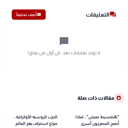
forum
التعليقات
add_comment
أضف تعليقاً
chat_bubble_outline
لا توجد تعليقات بعد. كن أول من يعلق!
recommend
مقالات ذات صلة
search
search
تحقيقات وتقارير
تحقيقات وتقارير
"بالتقسيط نعيش".. لماذا
الحرب الروسية الأوكرانية..
أصبح المصريون أسرى
صراع استنزاف يهز العالم