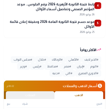
رابط نتيجة الثانوية الأزهرية 2026 برقم الجلوس.. موعد
4
المؤتمر الصحفي وتفاصيل أسماء الأوائل
26 يوليو 2026
موعد حسم نتيجة الثانوية العامة 2026 وحقيقة إعلان قائمة
5
الأوائل
25 يوليو 2026
trending_up
الأكثر رواجاً
#
الخبر لايف
#
الأهلي
#
الزمالك
#
خلال
#
مجلس النواب
#
اليوم
#
إيران
#
مصر
#
محافظ
#
رئيس
#
وزير
#
الدوري المصري
#
التي
#
جنيه
monetization_on
أسعار الذهب والعملات
08:02 م
الذهب
العملات
النوع
شراء
بيع