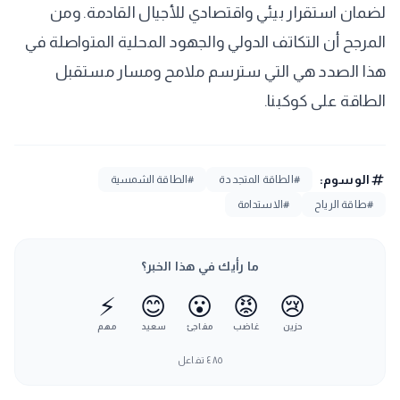
لضمان استقرار بيئي واقتصادي للأجيال القادمة. ومن
المرجح أن التكاتف الدولي والجهود المحلية المتواصلة في
هذا الصدد هي التي سترسم ملامح ومسار مستقبل
الطاقة على كوكبنا.
tag
الوسوم:
#الطاقة المتجددة
#الطاقة الشمسية
#طاقة الرياح
#الاستدامة
ما رأيك في هذا الخبر؟
⚡
😊
😮
😡
😢
حزين
غاضب
مفاجئ
سعيد
مهم
٤٨٥
تفاعل