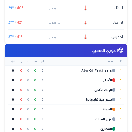
الثلاثاء
°
40
/
°
29
حار وصافٍ
الأربعاء
°
42
/
°
27
حار وصافٍ
الخميس
°
41
/
°
27
حار وصافٍ
sports_soccer
الدوري المصري
#
الفريق
لع
ف
ت
خ
نق
0
0
0
0
0
Abo Qir Fertilizers
1
1
الأهلي
0
0
0
0
0
1
البنك الأهلي
0
0
0
0
0
1
سيراميكا كليوباترا
0
0
0
0
0
1
الجونة
0
0
0
0
0
1
غزل المحلة
0
0
0
0
0
1
المصري
0
0
0
0
0