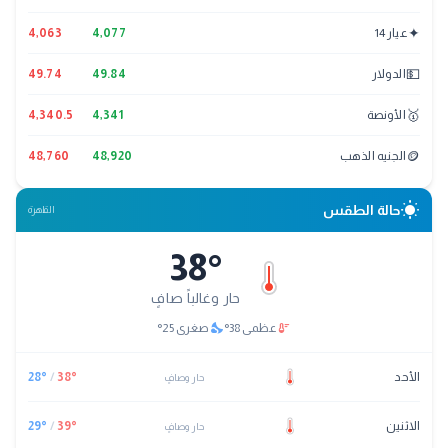
✦
عيار 14
4,077
4,063
💵
الدولار
49.84
49.74
🥇
الأونصة
4,341
4,340.5
🪙
الجنيه الذهب
48,920
48,760
wb_sunny
حالة الطقس
القاهرة
38
°
حار وغالباً صافٍ
nights_stay
thermostat
عظمى
38
°
صغرى
25
°
الأحد
°
38
/
°
28
حار وصافٍ
الاثنين
°
39
/
°
29
حار وصافٍ