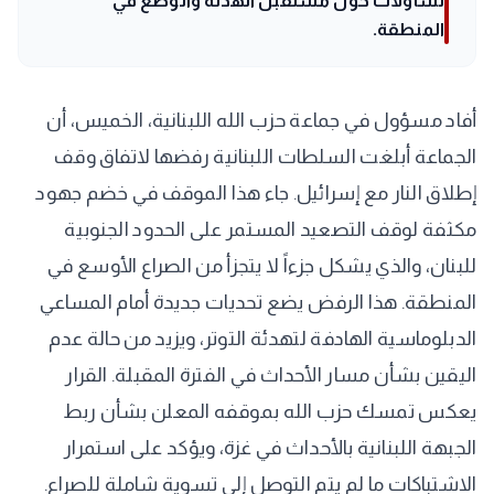
تساؤلات حول مستقبل الهدنة والوضع في
المنطقة.
أفاد مسؤول في جماعة حزب الله اللبنانية، الخميس، أن
الجماعة أبلغت السلطات اللبنانية رفضها لاتفاق وقف
إطلاق النار مع إسرائيل. جاء هذا الموقف في خضم جهود
مكثفة لوقف التصعيد المستمر على الحدود الجنوبية
للبنان، والذي يشكل جزءاً لا يتجزأ من الصراع الأوسع في
المنطقة. هذا الرفض يضع تحديات جديدة أمام المساعي
الدبلوماسية الهادفة لتهدئة التوتر، ويزيد من حالة عدم
اليقين بشأن مسار الأحداث في الفترة المقبلة. القرار
يعكس تمسك حزب الله بموقفه المعلن بشأن ربط
الجبهة اللبنانية بالأحداث في غزة، ويؤكد على استمرار
الاشتباكات ما لم يتم التوصل إلى تسوية شاملة للصراع.