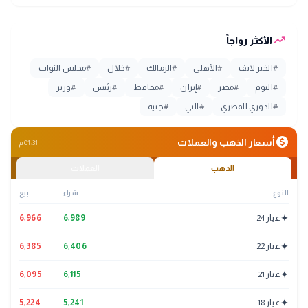
trending_up
الأكثر رواجاً
#
الخبر لايف
#
الأهلي
#
الزمالك
#
خلال
#
مجلس النواب
#
اليوم
#
مصر
#
إيران
#
محافظ
#
رئيس
#
وزير
#
الدوري المصري
#
التي
#
جنيه
monetization_on
أسعار الذهب والعملات
01:31 م
الذهب
العملات
النوع
شراء
بيع
✦
عيار 24
6,989
6,966
✦
عيار 22
6,406
6,385
✦
عيار 21
6,115
6,095
✦
عيار 18
5,241
5,224