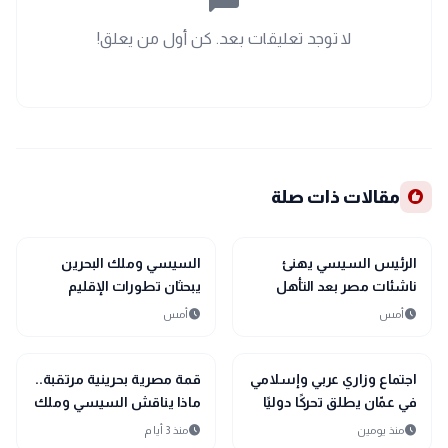
لا توجد تعليقات بعد. كن أول من يعلق!
recommend
مقالات ذات صلة
bolt
sports_soccer
رياضة
عاجل
الرئيس السيسي يهنئ
السيسي وملك البحرين
ناشئات مصر بعد التأهل
يبحثان تطورات الإقليم
التاريخي إلى نصف نهائي
ويؤكدان أولوية الحلول
schedule
schedule
أمس
أمس
مونديال اليد
السلمية
bolt
bolt
عاجل
عاجل
اجتماع وزاري عربي وإسلامي
قمة مصرية بحرينية مرتقبة..
في عمّان يطلق تحركًا دوليًا
ماذا يناقش السيسي وملك
لحماية القدس ومقدساتها
البحرين؟
schedule
schedule
منذ يومين
منذ 3 أيام