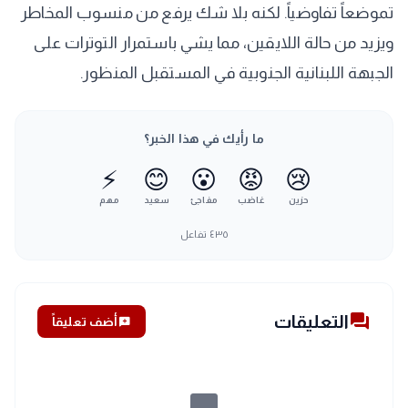
تموضعاً تفاوضياً. لكنه بلا شك يرفع من منسوب المخاطر
ويزيد من حالة اللايقين، مما يشي باستمرار التوترات على
الجبهة اللبنانية الجنوبية في المستقبل المنظور.
ما رأيك في هذا الخبر؟
⚡
😊
😮
😡
😢
حزين
غاضب
مفاجئ
سعيد
مهم
٤٣٥
تفاعل
forum
التعليقات
add_comment
أضف تعليقاً
chat_bubble_outline