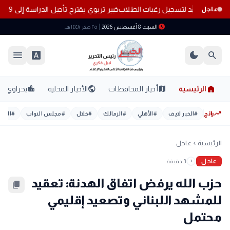
 غدًا.. آخر موعد لتسجيل رغبات الطلاب
خبير تربوي يقترح تأجيل الدراسة إلى 19 سبتمبر.. تعرف على الأسباب
عاجل
schedule
السبت 8 أغسطس 2026
٢٥ صفر ١٤٤٨ هـ
menu
font_download
dark_mode
search
home
location_city
public
map
الرئيسية
أخبار المحافظات
الأخبار المحلية
بحراوي
trending_up
رائج
#
الخبر لايف
#
الأهلي
#
الزمالك
#
خلال
#
مجلس النواب
#
اليوم
الرئيسية
عاجل
chevron_left
عاجل
3 دقيقة
3
حزب الله يرفض اتفاق الهدنة: تعقيد
content_copy
للمشهد اللبناني وتصعيد إقليمي
محتمل