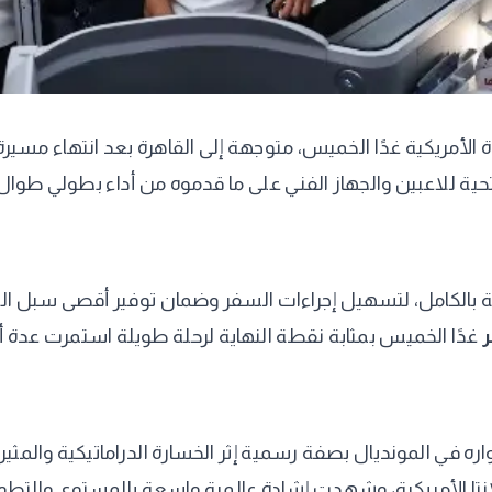
حية للاعبين والجهاز الفني على ما قدموه من أداء بطولي طوال
عثة بالكامل، لتسهيل إجراءات السفر وضمان توفير أقصى سبل الرا
غدًا الخميس بمثابة نقطة النهاية لرحلة طويلة استمرت عدة أس
تا الأمريكية، وشهدت إشادة عالمية واسعة بالمستوى والتطور ا