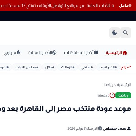
 بعد اتهامها بنشر فيديوهات مخالفة للآداب العامة عبر مواقع التواصل
الأوقاف تفتتح 
عاجل
dark_mode
search
home
location_city
public
map
الرئيسية
أخبار المحافظات
الأخبار المحلية
بحراوي
trending_up
رائج
#
الخبر لايف
#
الأهلي
#
الزمالك
#
خلال
#
مجلس النواب
#
اليوم
الرئيسية
رياضة
chevron_left
رياضة
3 دقيقة
3
موعد عودة منتخب مصر إلى القاهرة بعد وداع مونديال 2026 
schedule
person
محمد مصطفى
الأربعاء 8 يوليو 2026