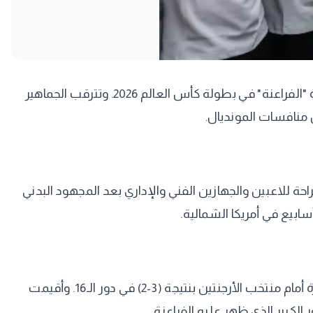
​تغادر بعثة المنتخب الوطني الأول لكرة القدم الولايات المتحدة الأمريكية غدًا الخميس، متوجهة إلى القاهرة بعد انتهاء مسيرة "الفراعنة" في بطولة كأس العالم 2026. وتترقب الجماهير
 منافسات المونديال.
حة للاعبين والجهازين الفني والإداري بعد المجهود البدني
ابيع في أمريكا الشمالية.
بعدما أنهى الفريق مشواره في المونديال بصفة رسمية إثر الخسارة الدراماتيكية والمثيرة أمام منتخب الأرجنتين بنتيجة (3-2) في دور الـ16. وأقيمت
لكبير الذي ظهر عليه الفراعنة.