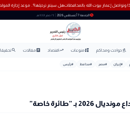
17 مسجدًا جديدًا وتواصل إعمار بيوت الله بالمحافظات
هل سيتم ترحيل
schedule
الجمعة 7 أغسطس 2026
٢٤ صفر ١٤٤٨ هـ
search
article
trending_up
interests
gavel
حوادث ومحاكم
منوعات
اقتصاد
مقالات
تحقيقات
#
إيران
#
مصر
#
محافظ
#
رئيس
بـ "طائرة خاصة"