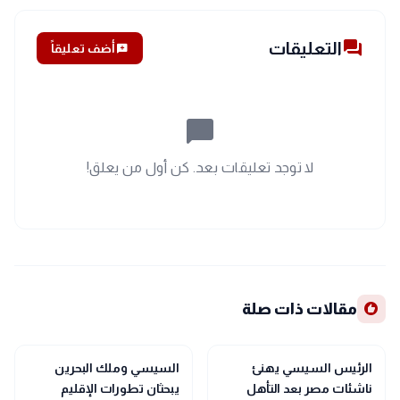
forum
التعليقات
add_comment
أضف تعليقاً
chat_bubble_outline
لا توجد تعليقات بعد. كن أول من يعلق!
recommend
مقالات ذات صلة
bolt
sports_soccer
رياضة
عاجل
الرئيس السيسي يهنئ
السيسي وملك البحرين
ناشئات مصر بعد التأهل
يبحثان تطورات الإقليم