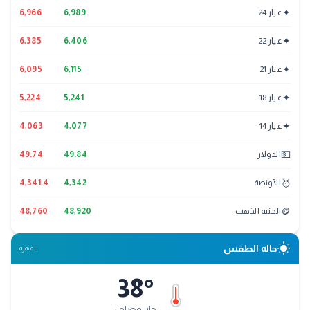
✦
عيار 24
6,989
6,966
✦
عيار 22
6,406
6,385
✦
عيار 21
6,115
6,095
✦
عيار 18
5,241
5,224
✦
عيار 14
4,077
4,063
💵
الدولار
49.84
49.74
🥇
الأونصة
4,342
4,341.4
🪙
الجنيه الذهب
48,920
48,760
wb_sunny
حالة الطقس
القاهرة
38
°
حار وصافٍ