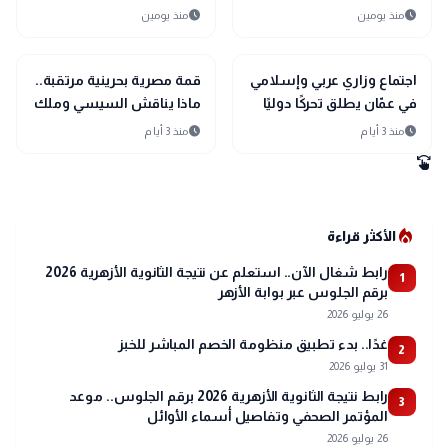
التاريخي إلى نصف نهائي
ويؤكدان أولوية الحلول
schedule
schedule
منذ يومين
منذ يومين
مونديال اليد
السلمية
bolt
bolt
عاجل
عاجل
اجتماع وزاري عربي وإسلامي
قمة مصرية بحرينية مرتقبة..
في عمّان يطلق تحركًا دوليًا
ماذا يناقش السيسي وملك
لحماية القدس ومقدساتها
البحرين؟
schedule
schedule
منذ 3 أيام
منذ 3 أيام
swipe
local_fire_department
الأكثر قراءة
رابط شغال الآن.. استعلم عن نتيجة الثانوية الأزهرية 2026
1
برقم الجلوس عبر بوابة الأزهر
26 يوليو 2026
غدًا.. بدء تطبيق منظومة الخصم المباشر للخبز
2
31 يوليو 2026
رابط نتيجة الثانوية الأزهرية 2026 برقم الجلوس.. موعد
3
المؤتمر الصحفي وتفاصيل أسماء الأوائل
26 يوليو 2026