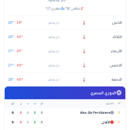
nights_stay
thermostat
عظمى
38
°
صغرى
27
°
الاثنين
°
39
/
°
28
حار وصافٍ
الثلاثاء
°
40
/
°
28
حار وصافٍ
الأربعاء
°
41
/
°
27
حار وصافٍ
الخميس
°
40
/
°
27
حار وصافٍ
الجمعة
°
40
/
°
28
حار وصافٍ
sports_soccer
الدوري المصري
#
الفريق
لع
ف
ت
خ
نق
0
0
0
0
0
Abo Qir Fertilizers
1
1
الأهلي
0
0
0
0
0