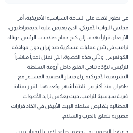
في تطور لافت على الساحة السياسية الأمريكية، أقر
مجلس النواب الأمريكي، الذي يهيمن عليه الديمقراطيون،
الأربعاء، قراراً يهدف إلى كبح جماح صلاحيات الرئيس دونالد
ترامب في شن عمليات عسكرية ضد إيران دون موافقة
الكونغرس. وتأتي هذه الخطوة، التي تمثل تحدياً مباشراً
للرئيس، لتؤكد تنامي القلق داخل أروقة السلطة
التشريعية الأمريكية إزاء مسار التصعيد المستمر مع
طهران منذ أكثر من ثلاثة أشهر. ويُعد هذا القرار بمثابة
ضربة سياسية لترامب، حيث يعكس تزايد الأصوات
المطالبة بتقليص سلطة البيت الأبيض في اتخاذ قرارات
مصيرية تتعلق بالحرب والسلام.
جاء هذا التصويت في خضم تصاعد لافت للتوترات بين