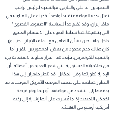
الصعيدين الداخلي والخارجي. فبالنسبة للرئيس ترامب،
تمثل هذه الموافقة تقييداً واضحاً لقدرته على المناورة في
ملف إيران، وقد تضع حداً لسياسة "الضغوط القصوى"
التي ينتهجها. كما تسلط الضوء على الانقسام العميق
داخل واشنطن بشأن التعامل مع الملف الإيراني، حتى وإن
كان هناك دعم محدود من بعض الجمهوريين للقرار. أما
بالنسبة للكونغرس، فيُعد هذا القرار محاولة لاستعادة جزء
من صلاحياته الدستورية التي شعر العديد من أعضائه بأن
الإدارة تجاوزتها. وفي المقابل، قد تنظر طهران إلى هذا
التطور كعلامة على ضعف الموقف الأمريكي الموحد، ما قد
يدفعها إلى التشدد في مواقفها، أو ربما يوفر فرصة
لخفض التصعيد إذا ما فُسرت على أنها إشارة إلى رغبة
أمريكية أوسع في التهدئة.