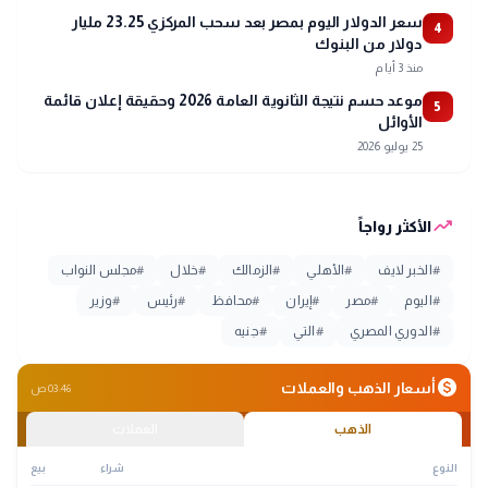
سعر الدولار اليوم بمصر بعد سحب المركزي 23.25 مليار
4
دولار من البنوك
منذ 3 أيام
موعد حسم نتيجة الثانوية العامة 2026 وحقيقة إعلان قائمة
5
الأوائل
25 يوليو 2026
trending_up
الأكثر رواجاً
#
الخبر لايف
#
الأهلي
#
الزمالك
#
خلال
#
مجلس النواب
#
اليوم
#
مصر
#
إيران
#
محافظ
#
رئيس
#
وزير
#
الدوري المصري
#
التي
#
جنيه
monetization_on
أسعار الذهب والعملات
03:46 ص
الذهب
العملات
النوع
شراء
بيع