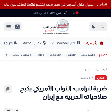
اء خطوط المحمول خلال أسابيع فى مصر
مصر تقتحم قائمة المتقدمين عالميًا.. 15 مركزًا جديدًا في حوكمة الذكاء الاص
عاجل
schedule
الأحد 9 أغسطس 2026
٢٦ صفر ١٤٤٨ هـ
menu
font_download
dark_mode
search
home
location_city
public
map
الرئيسية
أخبار المحافظات
الأخبار المحلية
بحراوي
trending_up
رائج
#
الخبر لايف
#
الأهلي
#
الزمالك
#
خلال
#
مجلس النواب
#
اليوم
الرئيسية
عاجل
chevron_left
عاجل
3 دقيقة
3
ضربة لترامب: النواب الأمريكي يكبح
content_copy
صلاحياته الحربية مع إيران