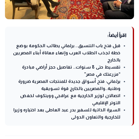
اقرأ أيضاً:
قبل فتح باب التنسيق.. برلماني يطالب الحكومة بوضع
خطة لجذب الطلاب العرب وإنهاء معاناة أبناء المصريين
بالخارج
تقسيط حتى 8 سنوات.. تفاصيل حجز أراضي مبادرة
“مزرعتك في مصر”
برلماني: فتح أسواق جديدة للمنتجات المصرية ضرورة
وطنية..والمصريين بالخارج قوة تسويقية
اتصالان لوزير الخارجية مع عراقجي وويتكوف لخفض
التوتر الإقليمي
السيرة الذاتية للسفير بدر عبد العاطى بعد اختياره وزيرا
للخارجية والتعاون الدولى