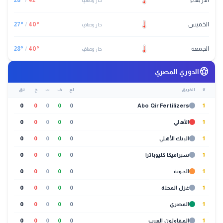
الأربعاء
°
42
/
°
28
حار وصافٍ
الخميس
°
40
/
°
27
حار وصافٍ
الجمعة
°
40
/
°
28
حار وصافٍ
sports_soccer
الدوري المصري
#
الفريق
لع
ف
ت
خ
نق
0
0
0
0
0
Abo Qir Fertilizers
1
1
الأهلي
0
0
0
0
0
1
البنك الأهلي
0
0
0
0
0
1
سيراميكا كليوباترا
0
0
0
0
0
1
الجونة
0
0
0
0
0
1
غزل المحلة
0
0
0
0
0
1
المصري
0
0
0
0
0
1
المقاولون العرب
0
0
0
0
0