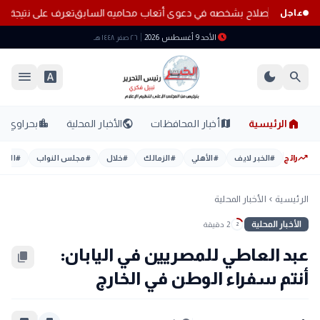
ة تستدعي محمد صلاح بشخصه في دعوى أتعاب محاميه السابق
تعرف على نتيجة تنسيق الم
عاجل
schedule
الأحد 9 أغسطس 2026
٢٦ صفر ١٤٤٨ هـ
menu
font_download
dark_mode
search
home
location_city
public
map
الرئيسية
أخبار المحافظات
الأخبار المحلية
بحراوي
trending_up
رائج
#
الخبر لايف
#
الأهلي
#
الزمالك
#
خلال
#
مجلس النواب
#
اليوم
الرئيسية
الأخبار المحلية
chevron_left
الأخبار المحلية
2 دقيقة
2
عبد العاطي للمصريين في اليابان:
content_copy
أنتم سفراء الوطن في الخارج