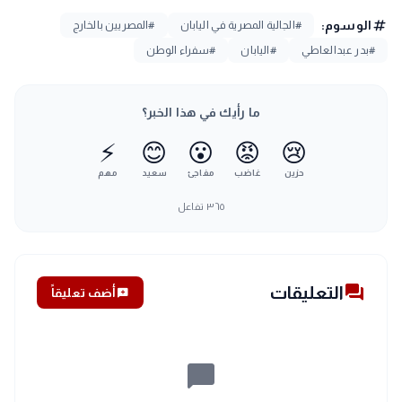
tag
الوسوم:
#الجالية المصرية في اليابان
#المصريين بالخارج
#بدر عبدالعاطي
#اليابان
#سفراء الوطن
ما رأيك في هذا الخبر؟
⚡
😊
😮
😡
😢
حزين
غاضب
مفاجئ
سعيد
مهم
٣٦٥
تفاعل
forum
التعليقات
add_comment
أضف تعليقاً
chat_bubble_outline