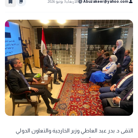
bookmark_border
content_copy
schedule
person
Abuzakeer@yahoo.com
الأربعاء 3 يونيو 2026
التقى د. بدر عبد العاطي وزير الخارجية والتعاون الدولي