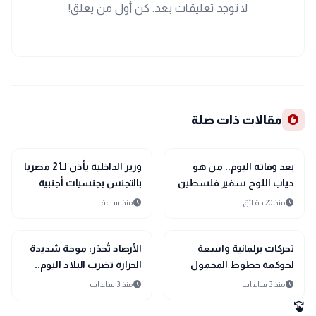
لا توجد تعليقات بعد. كن أول من يعلق!
recommend
مقالات ذات صلة
public
public
الأخبار المحلية
الأخبار المحلية
بعد وفاته اليوم.. من هو
وزير الداخلية يأذن لـ21 مصريا
دياب اللوح سفير فلسطين
بالتجنس بجنسيات أجنبية
لدى مصر؟
schedule
schedule
منذ 20 دقائق
منذ ساعة
public
public
الأخبار المحلية
الأخبار المحلية
تحركات برلمانية واسعة
الأرصاد تُحذر: موجة شديدة
لحوكمة خطوط المحمول
الحرارة تضرب البلاد اليوم..
ومواجهة 11 مليون حساب
ورطوبة مرتفعة تزيد
schedule
schedule
منذ 3 ساعات
منذ 3 ساعات
وهمي
الإحساس بالحر
swipe