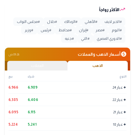
trending_up
الأكثر رواجاً
#
الخبر لايف
#
الأهلي
#
الزمالك
#
خلال
#
مجلس النواب
#
اليوم
#
مصر
#
إيران
#
محافظ
#
رئيس
#
وزير
#
الدوري المصري
#
التي
#
جنيه
monetization_on
أسعار الذهب والعملات
09:26 ص
الذهب
العملات
النوع
شراء
بيع
✦
عيار 24
6,989
6,966
✦
عيار 22
6,406
6,385
✦
عيار 21
6,115
6,095
✦
عيار 18
5,241
5,224