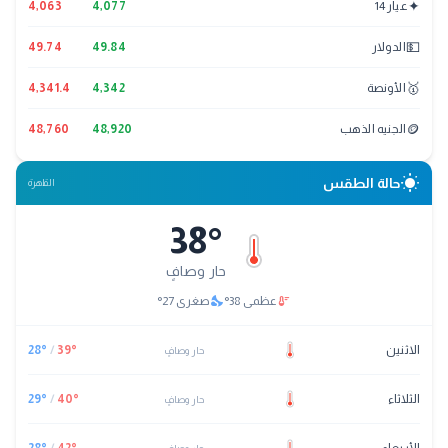
✦
عيار 14
4,077
4,063
💵
الدولار
49.84
49.74
🥇
الأونصة
4,342
4,341.4
🪙
الجنيه الذهب
48,920
48,760
wb_sunny
حالة الطقس
القاهرة
38
°
حار وصافٍ
nights_stay
thermostat
عظمى
38
°
صغرى
27
°
الاثنين
°
39
/
°
28
حار وصافٍ
الثلاثاء
°
40
/
°
29
حار وصافٍ