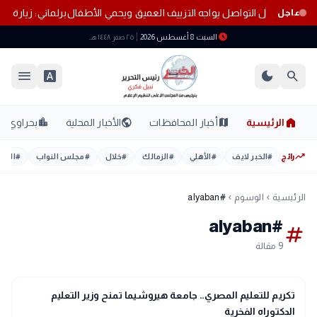
 تنظيم وسائل التواصل يواجه التزييف العميق ويحمي الأطفال
برلماني: زيارة 
عاجل
schedule
السبت 8 أغسطس 2026
٢٥ صفر ١٤٤٨ هـ
menu
font_download
dark_mode
search
home
location_city
public
map
الرئيسية
أخبار المحافظات
الأخبار المحلية
بحراوي
trending_up
رائج
#
الخبر لايف
#
الأهلي
#
الزمالك
#
خلال
#
مجلس النواب
#
اليوم
الرئيسية
الوسوم
#alyaban
chevron_left
chevron_left
#alyaban
tag
9 مقالة
school
مدارس وجامعات
تكريم للتعليم المصري.. جامعة هيروشيما تمنح وزير التعليم
الدكتوراه الفخرية