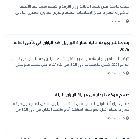
منحت جامعة هيروشيما اليابانية وزير التربية والتعليم محمد عبد اللطيف
الدكتوراه الفخرية تقديرًا لإصلاحات التعليم وتعزيز التعاون المصري الياباني.
schedule
منذ 34 دقائق
sports_soccer
رياضة
بث مباشر بجودة عالية لمباراة البرازيل ضد اليابان في كأس العالم
2026
تترقب الجماهير مواجهة من العيار الثقيل تجمع البرازيل ضد اليابان في كأس
العالم 2026، ضمن منافسات دور الـ32، في لقاء يُقام على ملعب هيوستن
مساء الاثنين 29 يونيو
schedule
29 يونيو 2026
sports_soccer
رياضة
حسم موقف نيمار من مباراة اليابان الليلة
حسم كارلو أنشيلوتي، المدير الفني لمنتخب البرازيل، الجدل المثار حول موقف
نيمار دا سيلفا قبل المواجهة المرتقبة أمام منتخب اليابان في دور الـ32 من
بطولة كأس العالم
schedule
29 يونيو 2026
اخبار عالمية