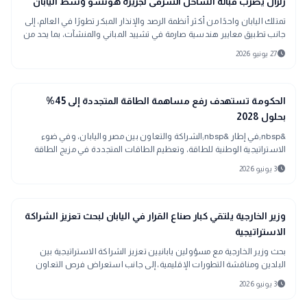
language
زلزال يضرب قبالة الساحل الشرقى لجزيرة هونشو وسط اليابان
تمتلك اليابان واحدًا من أكثر أنظمة الرصد والإنذار المبكر تطورًا في العالم، إلى
جانب تطبيق معايير هندسية صارمة في تشييد المباني والمنشآت، بما يحد من
آثار الزلازل.
schedule
27 يونيو 2026
public
الأخبار المحلية
الحكومة تستهدف رفع مساهمة الطاقة المتجددة إلى 45%
بحلول 2028
&nbsp;في إطار &nbsp;الشراكة والتعاون بين مصر واليابان، وفي ضوء
الاستراتيجية الوطنية للطاقة، وتعظيم الطاقات المتجددة في مزيج الطاقة
والاعتماد عليها، وخ
schedule
3 يونيو 2026
public
الأخبار المحلية
وزير الخارجية يلتقي كبار صناع القرار في اليابان لبحث تعزيز الشراكة
الاستراتيجية
بحث وزير الخارجية مع مسؤولين يابانيين تعزيز الشراكة الاستراتيجية بين
البلدين ومناقشة التطورات الإقليمية، إلى جانب استعراض فرص التعاون
الاقتصادي والاستثماري
schedule
3 يونيو 2026