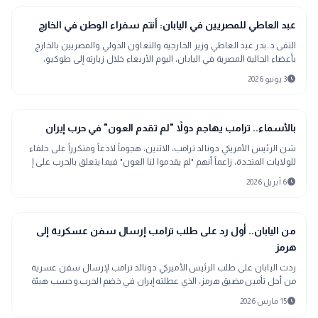
public
الأخبار المحلية
عبد العاطي للمصريين في اليابان: أنتم سفراء الوطن في الخارج
التقى د. بدر عبد العاطي وزير الخارجية والتعاون الدولي والمصريين بالخارج
بأعضاء الجالية المصرية في اليابان، اليوم الأربعاء خلال زيارته إلى طوكيو،
بحضور
schedule
3 يونيو 2026
language
اخبار عالمية
بالأسماء.. ترامب يهاجم دولاً "لم تقدم العون" في حرب إيران
شن الرئيس الأمريكي دونالد ترامب، الاثنين، هجوماً لاذعاً ومتكرراً على حلفاء
للولايات المتحدة، زاعماً أنهم "لم يقدموا لنا العون" فيما يتعلق بالحرب على إ
schedule
6 أبريل 2026
language
اخبار عالمية
من اليابان.. أول رد على طلب ترامب إرسال سفن عسكرية إلى
هرمز
ردت اليابان على طلب الرئيس الأميركي دونالد ترامب لإرسال سفن عسرية
من أجل تأمين مضيق هرمز، الذي عطلته إيران في خضم الحرب.وحسب هيئة
الإذاعة اليابانية، أ
schedule
15 مارس 2026