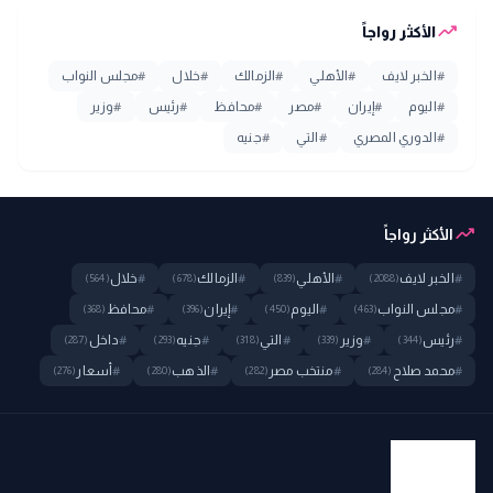
trending_up
الأكثر رواجاً
#
الخبر لايف
#
الأهلي
#
الزمالك
#
خلال
#
مجلس النواب
#
اليوم
#
إيران
#
مصر
#
محافظ
#
رئيس
#
وزير
#
الدوري المصري
#
التي
#
جنيه
trending_up
الأكثر رواجاً
#
الخبر لايف
#
الأهلي
#
الزمالك
#
خلال
(564)
(678)
(839)
(2088)
#
مجلس النواب
#
اليوم
#
إيران
#
محافظ
(368)
(396)
(450)
(463)
#
رئيس
#
وزير
#
التي
#
جنيه
#
داخل
(287)
(293)
(318)
(339)
(344)
#
محمد صلاح
#
منتخب مصر
#
الذهب
#
أسعار
(276)
(280)
(282)
(284)