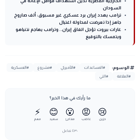
الخارجية المصرية تدين استهداف قوافل الإغاثة في
السودان
ترامب يهدد إيران برد عسكري غير مسبوق: ألف صاروخ
جاهز إذا تعرضت لمحاولة اغتيال
غارات بيروت تؤجل اتفاق إيران.. وترامب يهاجم نتنياهو
ويتمسك بالتوقيع
tag
الوسوم:
#المساعدات
#الأميركي
#مشروع
#العسكرية
#العلاقة
#التي
ما رأيك في هذا الخبر؟
⚡
😊
😮
😡
😢
حزين
غاضب
مفاجئ
سعيد
مهم
٤٣٠
تفاعل