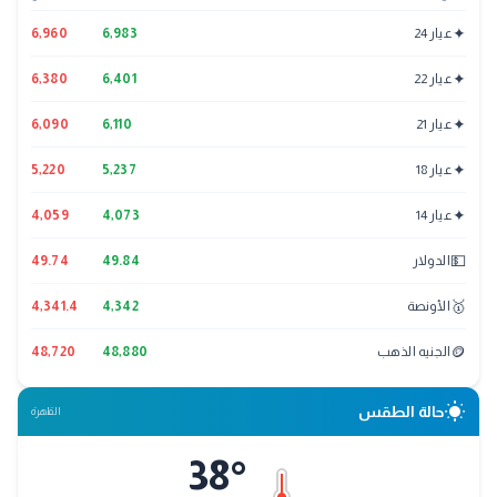
✦
عيار 24
6,983
6,960
✦
عيار 22
6,401
6,380
✦
عيار 21
6,110
6,090
✦
عيار 18
5,237
5,220
✦
عيار 14
4,073
4,059
💵
الدولار
49.84
49.74
🥇
الأونصة
4,342
4,341.4
🪙
الجنيه الذهب
48,880
48,720
wb_sunny
حالة الطقس
القاهرة
38
°