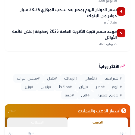
26 يوليو 2026
سعر الدولار اليوم بمصر بعد سحب المركزي 23.25 مليار
4
دولار من البنوك
منذ 3 أيام
موعد حسم نتيجة الثانوية العامة 2026 وحقيقة إعلان قائمة
5
الأوائل
25 يوليو 2026
trending_up
الأكثر رواجاً
#
الخبر لايف
#
الأهلي
#
الزمالك
#
خلال
#
مجلس النواب
#
اليوم
#
مصر
#
إيران
#
محافظ
#
رئيس
#
وزير
#
الدوري المصري
#
التي
#
جنيه
monetization_on
أسعار الذهب والعملات
12:39 م
الذهب
العملات
النوع
شراء
بيع