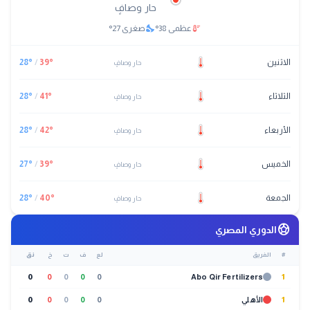
حار وصافٍ
nights_stay
thermostat
عظمى
38
°
صغرى
27
°
الاثنين
°
39
/
°
28
حار وصافٍ
الثلاثاء
°
41
/
°
28
حار وصافٍ
الأربعاء
°
42
/
°
28
حار وصافٍ
الخميس
°
39
/
°
27
حار وصافٍ
الجمعة
°
40
/
°
28
حار وصافٍ
sports_soccer
الدوري المصري
#
الفريق
لع
ف
ت
خ
نق
0
0
0
0
0
Abo Qir Fertilizers
1
1
الأهلي
0
0
0
0
0