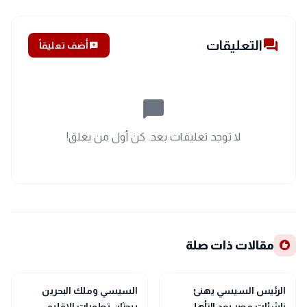
forum
التعليقات
add_comment
أضف تعليقاً
chat_bubble_outline
لا توجد تعليقات بعد. كن أول من يعلق!
recommend
مقالات ذات صلة
bolt
sports_soccer
رياضة
عاجل
الرئيس السيسي يهنئ
السيسي وملك البحرين
ناشئات مصر بعد التأهل
يبحثان تطورات الإقليم