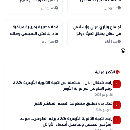
التاريخي إلى نصف نهائي
ويؤكدان أولوية الحلول
schedule
schedule
منذ يومين
منذ يومين
مونديال اليد
السلمية
bolt
bolt
عاجل
عاجل
اجتماع وزاري عربي وإسلامي
قمة مصرية بحرينية مرتقبة..
في عمّان يطلق تحركًا دوليًا
ماذا يناقش السيسي وملك
لحماية القدس ومقدساتها
البحرين؟
schedule
schedule
منذ 3 أيام
منذ 4 أيام
swipe
local_fire_department
الأكثر قراءة
رابط شغال الآن.. استعلم عن نتيجة الثانوية الأزهرية 2026
1
برقم الجلوس عبر بوابة الأزهر
26 يوليو 2026
غدًا.. بدء تطبيق منظومة الخصم المباشر للخبز
2
31 يوليو 2026
رابط نتيجة الثانوية الأزهرية 2026 برقم الجلوس.. موعد
3
المؤتمر الصحفي وتفاصيل أسماء الأوائل