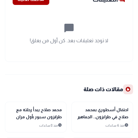
chat_bubble_outline
لا توجد تعليقات بعد. كن أول من يعلق!
recommend
مقالات ذات صلة
sports_soccer
sports_soccer
رياضة
رياضة
احتفال أسطوري بمحمد
محمد صلاح يبدأ رحلته مع
صلاح في طرابزون.. الجماهير
طرابزون سبور بأول مران
التركية تهتف باسم الفرعون
استعدادًا لانطلاق الدوري
schedule
schedule
منذ 6 ساعات
منذ 8 ساعات
خلال حفل تقديمه الرسمي
التركي