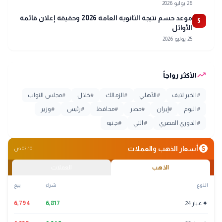
26 يوليو 2026
موعد حسم نتيجة الثانوية العامة 2026 وحقيقة إعلان قائمة
5
الأوائل
25 يوليو 2026
trending_up
الأكثر رواجاً
#
الخبر لايف
#
الأهلي
#
الزمالك
#
خلال
#
مجلس النواب
#
اليوم
#
إيران
#
مصر
#
محافظ
#
رئيس
#
وزير
#
الدوري المصري
#
التي
#
جنيه
monetization_on
أسعار الذهب والعملات
03:10 ص
الذهب
العملات
النوع
شراء
بيع
✦
عيار 24
6,817
6,794