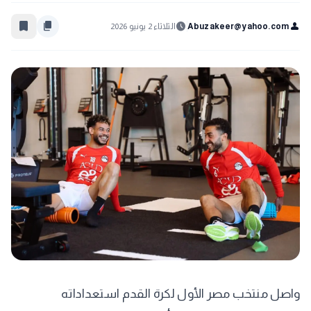
bookmark_border
content_copy
schedule
person
Abuzakeer@yahoo.com
الثلاثاء 2 يونيو 2026
واصل منتخب مصر الأول لكرة القدم استعداداته