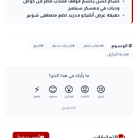
حسام حسن يحسم موقف منتخب مصر من خوض
وديات في معسكر سبتمبر
حقيقة عرض أتلتيكو مدريد لضم مصطفى شوبير
tag
الوسوم:
#منتخب مصر
#تدريبات بدنية
#الجيم
#ودية البرازيل
ما رأيك في هذا الخبر؟
⚡
😊
😮
😡
😢
حزين
غاضب
مفاجئ
سعيد
مهم
٤٣٠
تفاعل
forum
التعليقات
add_comment
أضف تعليقاً