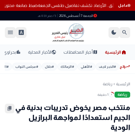
أتربة تضرب هذه المناطق.. الأرصاد تكشف تفاصيل طقس الجمعة
ضبط صانعة م
عاجل
schedule
الجمعة 7 أغسطس 2026
٢٤ صفر ١٤٤٨ هـ
menu
font_download
dark_mode
search
home
location_city
public
map
الرئيسية
أخبار المحافظات
الأخبار المحلية
بحراوي
trending_up
رائج
#
الخبر لايف
#
الأهلي
#
الزمالك
#
خلال
#
مجلس النواب
#
اليوم
الرئيسية
رياضة
chevron_left
رياضة
1 دقيقة
1
منتخب مصر يخوض تدريبات بدنية في
content_copy
الجيم استعدادًا لمواجهة البرازيل
الودية