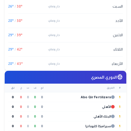
السبت
°
38
/
°
26
حار وصافٍ
الأحد
°
38
/
°
28
حار وصافٍ
الاثنين
°
39
/
°
29
حار وصافٍ
الثلاثاء
°
42
/
°
29
حار وصافٍ
الأربعاء
°
43
/
°
28
حار وصافٍ
sports_soccer
الدوري المصري
#
الفريق
لع
ف
ت
خ
نق
0
0
0
0
0
Abo Qir Fertilizers
1
1
الأهلي
0
0
0
0
0
1
البنك الأهلي
0
0
0
0
0
1
سيراميكا كليوباترا
0
0
0
0
0