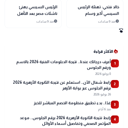
sports_soccer
sports_soccer
رياضة
رياضة
خالد فتحي: تهنئة الرئيس
الرئيس السيسي يهنئ
السيسي أكبر وسام
ناشئات مصر بعد التأهل
لناشئات اليد ودافع لمواصلة
التاريخي إلى نصف نهائي
schedule
schedule
منذ 9 ساعات
منذ 9 ساعات
الحلم المونديالي
مونديال اليد
swipe
local_fire_department
الأكثر قراءة
أعرف درجاتك عندنا.. نتيجة الدبلومات الفنية 2026 بالاسم
1
ورقم الجلوس
8 يوليو 2026
رابط شغال الآن.. استعلم عن نتيجة الثانوية الأزهرية 2026
2
برقم الجلوس عبر بوابة الأزهر
26 يوليو 2026
غدًا.. بدء تطبيق منظومة الخصم المباشر للخبز
3
منذ 6 أيام
رابط نتيجة الثانوية الأزهرية 2026 برقم الجلوس.. موعد
4
المؤتمر الصحفي وتفاصيل أسماء الأوائل