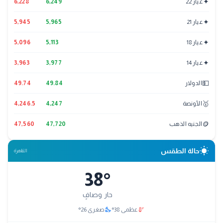
✦
عيار 22
6,249
6,228
✦
عيار 21
5,965
5,945
✦
عيار 18
5,113
5,096
✦
عيار 14
3,977
3,963
💵
الدولار
49.84
49.74
🥇
الأونصة
4,247
4,246.5
🪙
الجنيه الذهب
47,720
47,560
wb_sunny
حالة الطقس
القاهرة
38
°
حار وصافٍ
nights_stay
thermostat
عظمى
38
°
صغرى
26
°