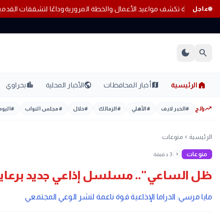
وداعًا لتشققات القدمين.. 
عاجل
dark_mode
search
home
location_city
public
map
الرئيسية
أخبار المحافظات
الأخبار المحلية
بحراوي
trending_up
رائج
#
الخبر لايف
#
الأهلي
#
الزمالك
#
خلال
#
مجلس النواب
#
اليوم
الرئيسية
منوعات
chevron_left
منوعات
3 دقيقة
3
ظل الساعي".. مسلسل إذاعي جديد برعاية 
مايا مرسي: الدراما الإذاعية قوة ناعمة لنشر الوعي المجتمعي