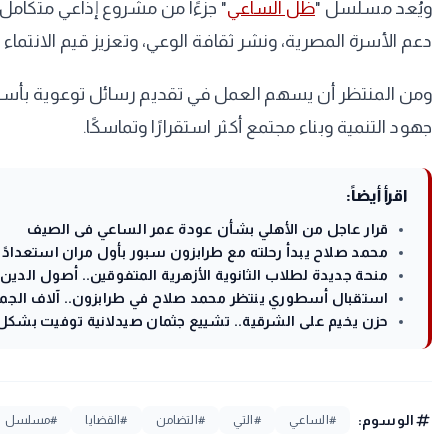
ويُعد مسلسل "
ظل الساعي
" جزءًا من مشروع إذاعي متكامل
دعم الأسرة المصرية، ونشر ثقافة الوعي، وتعزيز قيم الانتما
ومن المنتظر أن يسهم العمل في تقديم رسائل توعوية بأسلوب 
جهود التنمية وبناء مجتمع أكثر استقرارًا وتماسكًا.
اقرأ أيضاً:
قرار عاجل من الأهلي بشأن عودة عمر الساعي فى الصيف
محمد صلاح يبدأ رحلته مع طرابزون سبور بأول مران استعدادًا ل
منحة جديدة لطلاب الثانوية الأزهرية المتفوقين.. أصول الدين بالقاهر
استقبال أسطوري ينتظر محمد صلاح في طرابزون.. آلاف الجماه
حزن يخيم على الشرقية.. تشييع جثمان صيدلانية توفيت بشكل 
tag
الوسوم:
#الساعي
#التي
#التضامن
#القضايا
#مسلسل