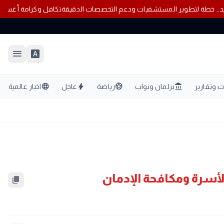
حة قنا الجديد.. خطة لتطوير المستشفيات ودعم التخصصات الدقيقة
تكافل وكرامة أغسطس 6
menu
font_download
language
bolt
sports_soccer
account_balance
 وتقارير
برلمان ونواب
رياضة
عاجل
اخبار عالمية
أسرة ومكافحة الإدمان
content_copy