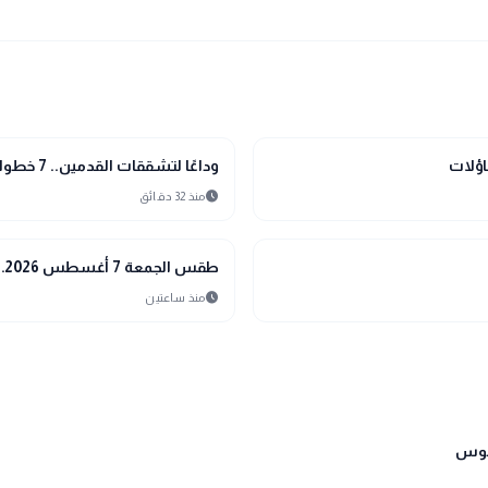
interests
منوعات
اؤلات
وداعًا لتشققات القدمين.. 7 خطوات تمنحك نعومة مثالية في الصيف
schedule
منذ 32 دقائق
interests
منوعات
طقس الجمعة 7 أغسطس 2026.. الأرصاد تحذر من الحرارة والرطوبة واضطراب الملاحة
schedule
منذ ساعتين