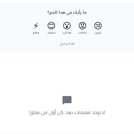
ما رأيك في هذا الخبر؟
⚡
😊
😮
😡
😢
حزين
غاضب
مفاجئ
سعيد
مهم
٤٧٥
تفاعل
chat_bubble_outline
لا توجد تعليقات بعد. كن أول من يعلق!