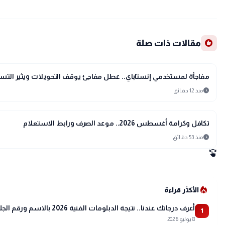
recommend
مقالات ذات صلة
interests
منوعات
مفاجأة لمستخدمي إنستاباي.. عطل مفاجئ يوقف التحويلات ويثير التس
schedule
منذ 12 دقائق
interests
منوعات
تكافل وكرامة أغسطس 2026.. موعد الصرف ورابط الاستعلام
schedule
منذ 53 دقائق
swipe
local_fire_department
الأكثر قراءة
أعرف درجاتك عندنا.. نتيجة الدبلومات الفنية 2026 بالاسم ورقم الجلوس
1
8 يوليو 2026