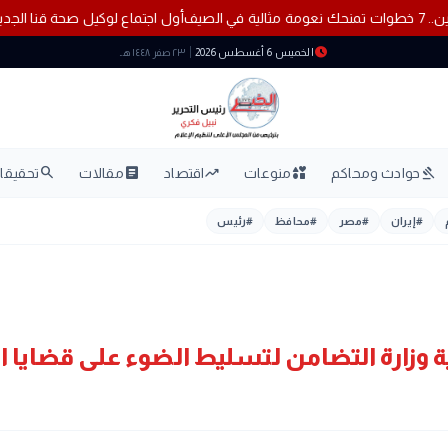
7 خطوات تمنحك نعومة مثالية في الصيف
أول اجتماع لوكيل ص
schedule
الخميس 6 أغسطس 2026
٢٣ صفر ١٤٤٨ هـ
search
article
trending_up
interests
gavel
حوادث ومحاكم
منوعات
اقتصاد
مقالات
تحقيقات
#
إيران
#
مصر
#
محافظ
#
رئيس
وزارة التضامن لتسليط الضوء على قضايا ال