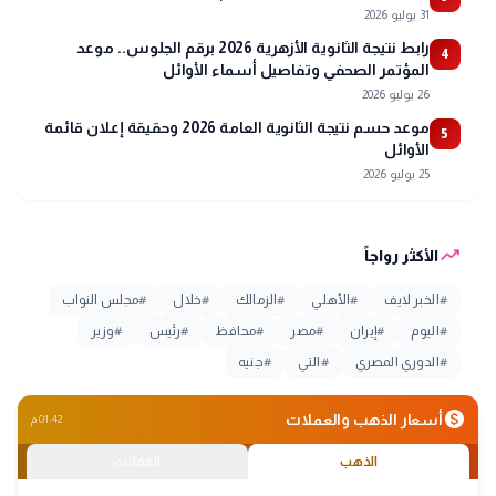
31 يوليو 2026
رابط نتيجة الثانوية الأزهرية 2026 برقم الجلوس.. موعد
4
المؤتمر الصحفي وتفاصيل أسماء الأوائل
26 يوليو 2026
موعد حسم نتيجة الثانوية العامة 2026 وحقيقة إعلان قائمة
5
الأوائل
25 يوليو 2026
trending_up
الأكثر رواجاً
#
الخبر لايف
#
الأهلي
#
الزمالك
#
خلال
#
مجلس النواب
#
اليوم
#
إيران
#
مصر
#
محافظ
#
رئيس
#
وزير
#
الدوري المصري
#
التي
#
جنيه
monetization_on
أسعار الذهب والعملات
01:42 م
الذهب
العملات