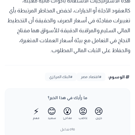
هذه الاستراتيجيات الاستعانة بأدوات مالية معينة،
كالعقود الآجلة أو الخيارات، لخفض المخاطر المرتبطة بأي
تغييرات مفاجئة في أسعار الصرف. والحقيقة أن التخطيط
المالي السليم والمراقبة الدقيقة للأسواق هما مفتاح
النجاح في التعامل مع بيئة أسعار العملات المتغيرة،
والحفاظ على الثبات المالي المطلوب.
tag
الوسوم:
#اقتصاد مصر
#البنك المركزي
ما رأيك في هذا الخبر؟
⚡
😊
😮
😡
😢
حزين
غاضب
مفاجئ
سعيد
مهم
٥٩٥
تفاعل