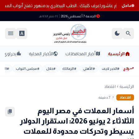
هلي بإصابة إمام عاشور
اعرف كليتك.. الطب البيطري بدمنهور تفتح أبواب ال
عاجل
schedule
الجمعة 7 أغسطس 2026
٢٤ صفر ١٤٤٨ هـ
menu
font_download
dark_mode
search
home
location_city
public
map
الرئيسية
أخبار المحافظات
الأخبار المحلية
بحراوي
trending_up
رائج
#
الخبر لايف
#
الأهلي
#
الزمالك
#
خلال
#
مجلس النواب
#
اليوم
الرئيسية
اقتصاد
chevron_left
اقتصاد
7 دقيقة
7
أسعار العملات في مصر اليوم
content_copy
الثلاثاء 2 يونيو 2026: استقرار الدولار
يسيطر وتحركات محدودة للعملات