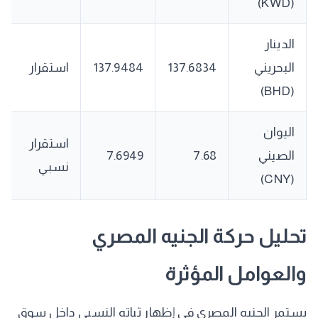
(KWD)
الدينار
البحريني
137.6834
137.9484
استقرار
(BHD)
اليوان
استقرار
الصيني
7.68
7.6949
نسبي
(CNY)
تحليل حركة الجنيه المصري
والعوامل المؤثرة
يستمر الجنيه المصري في إظهار ثباته النسبي داخل سوق