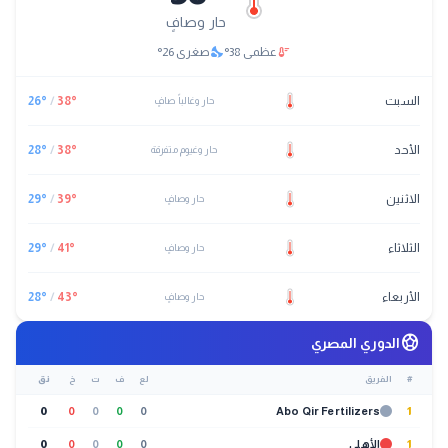
حار وصافٍ
nights_stay
thermostat
عظمى
38
°
صغرى
26
°
السبت
°
38
/
°
26
حار وغالباً صافٍ
الأحد
°
38
/
°
28
حار وغيوم متفرقة
الاثنين
°
39
/
°
29
حار وصافٍ
الثلاثاء
°
41
/
°
29
حار وصافٍ
الأربعاء
°
43
/
°
28
حار وصافٍ
sports_soccer
الدوري المصري
#
الفريق
لع
ف
ت
خ
نق
0
0
0
0
0
Abo Qir Fertilizers
1
1
الأهلي
0
0
0
0
0