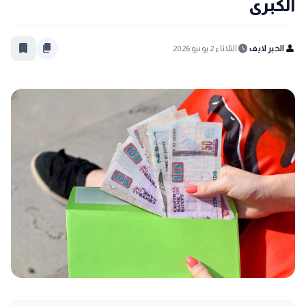
الكبرى
bookmark_border
content_copy
schedule
person
الخبر لايف
الثلاثاء 2 يونيو 2026