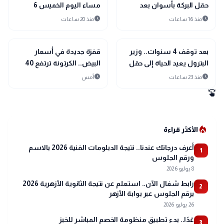
حقل البركة بأسوان بعد
مساء اليوم الخميس 6
توقف 4 سنوات وضخ
أغسطس 2026
schedule
schedule
منذ 16 ساعات
منذ 20 ساعات
استثمارات جديدة
trending_up
trending_up
اقتصاد
اقتصاد
بعد توقف 4 سنوات.. وزير
قفزة جديدة في أسعار
البترول يعيد الحياة إلى حقل
البيض.. الكرتونة ترتفع 40
البركة في أسوان
جنيهًا خلال أسابيع
schedule
schedule
منذ 23 ساعات
أمس
swipe
local_fire_department
الأكثر قراءة
أعرف درجاتك عندنا.. نتيجة الدبلومات الفنية 2026 بالاسم
1
ورقم الجلوس
8 يوليو 2026
رابط شغال الآن.. استعلم عن نتيجة الثانوية الأزهرية 2026
2
برقم الجلوس عبر بوابة الأزهر
26 يوليو 2026
غدًا.. بدء تطبيق منظومة الخصم المباشر للخبز
3