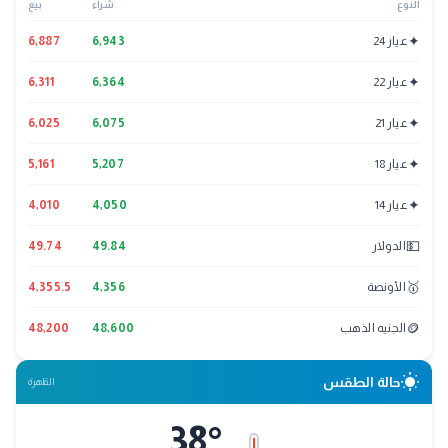
النوع
شراء
بيع
✦
عيار 24
6,943
6,887
✦
عيار 22
6,364
6,311
✦
عيار 21
6,075
6,025
✦
عيار 18
5,207
5,161
✦
عيار 14
4,050
4,010
💵
الدولار
49.84
49.74
🥇
الأونصة
4,356
4,355.5
🪙
الجنيه الذهب
48,600
48,200
wb_sunny
حالة الطقس
القاهرة
38
°