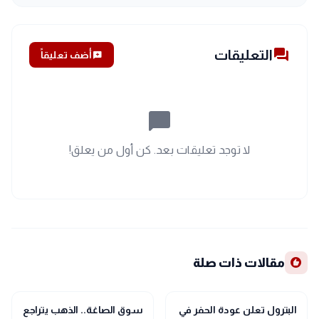
forum
التعليقات
add_comment
أضف تعليقاً
chat_bubble_outline
لا توجد تعليقات بعد. كن أول من يعلق!
recommend
مقالات ذات صلة
trending_up
trending_up
اقتصاد
اقتصاد
البترول تعلن عودة الحفر في
سوق الصاغة.. الذهب يتراجع