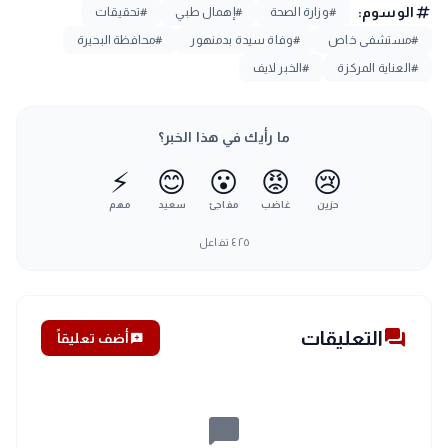
tag
الوسوم:
#وزارة الصحة
#إهمال طبي
#تحقيقات
#مستشفى خاص
#وفاة سيدة بدمنهور
#محافظة البحيرة
#العناية المركزة
#الخبر لايف
ما رأيك في هذا الخبر؟
⚡
😊
😮
😡
😢
حزين
غاضب
مفاجئ
سعيد
مهم
٤٢٥
تفاعل
forum
التعليقات
add_comment
أضف تعليقاً
chat_bubble_outline