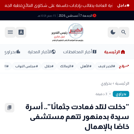
نظومة الثانوية العامة يطالب بإجابات حاسمة على شكاوى النتائج
خطبة الجمع
عاجل
schedule
الجمعة 7 أغسطس 2026
٢٤ صفر ١٤٤٨ هـ
menu
font_download
dark_mode
search
home
location_city
public
map
الرئيسية
أخبار المحافظات
الأخبار المحلية
بحراوي
trending_up
رائج
#
الخبر لايف
#
الأهلي
#
الزمالك
#
خلال
#
مجلس النواب
#
اليوم
الرئيسية
بحراوي
chevron_left
بحراوي
3 دقيقة
3
"دخلت لتلد فعادت جثمانًا".. أسرة
content_copy
سيدة بدمنهور تتهم مستشفى
خاصًا بالإهمال