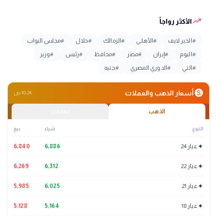
trending_up
الأكثر رواجاً
#
الخبر لايف
#
الأهلي
#
الزمالك
#
خلال
#
مجلس النواب
#
اليوم
#
إيران
#
مصر
#
محافظ
#
رئيس
#
وزير
#
التي
#
الدوري المصري
#
جنيه
monetization_on
أسعار الذهب والعملات
10:24 ص
الذهب
العملات
النوع
شراء
بيع
✦
عيار 24
6,886
6,840
✦
عيار 22
6,312
6,269
✦
عيار 21
6,025
5,985
✦
عيار 18
5,164
5,128