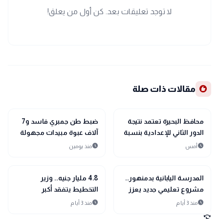
لا توجد تعليقات بعد. كن أول من يعلق!
recommend
مقالات ذات صلة
location_city
location_city
بحراوي
بحراوي
محافظ البحيرة تعتمد نتيجة
ضبط طن جمبري فاسد و7
الدور الثاني للإعدادية بنسبة
آلاف عبوة مبيدات مجهولة
نجاح 100%
المصدر بالبحيرة
schedule
schedule
أمس
منذ يومين
location_city
location_city
بحراوي
بحراوي
المدرسة اليابانية بدمنهور..
4.8 مليار جنيه.. وزير
مشروع تعليمي جديد يعزز
التخطيط يتفقد أكبر
مستقبل التعليم في البحيرة
المشروعات الصحية
schedule
schedule
منذ 3 أيام
منذ 3 أيام
والتعليمية بالبحيرة
swipe