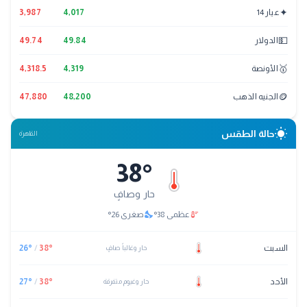
✦
عيار 14
4,017
3,987
💵
الدولار
49.84
49.74
🥇
الأونصة
4,319
4,318.5
🪙
الجنيه الذهب
48,200
47,880
wb_sunny
حالة الطقس
القاهرة
38
°
حار وصافٍ
nights_stay
thermostat
عظمى
38
°
صغرى
26
°
السبت
°
38
/
°
26
حار وغالباً صافٍ
الأحد
°
38
/
°
27
حار وغيوم متفرقة