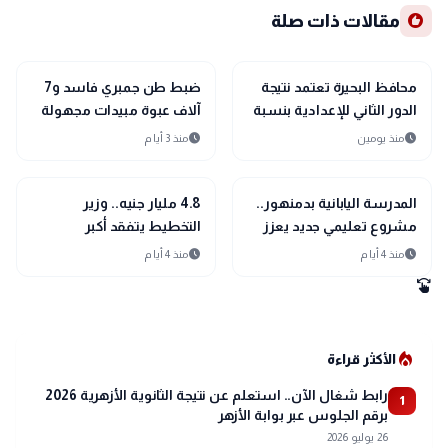
recommend
مقالات ذات صلة
location_city
location_city
بحراوي
بحراوي
محافظ البحيرة تعتمد نتيجة
ضبط طن جمبري فاسد و7
الدور الثاني للإعدادية بنسبة
آلاف عبوة مبيدات مجهولة
نجاح 100%
المصدر بالبحيرة
schedule
schedule
منذ يومين
منذ 3 أيام
location_city
location_city
بحراوي
بحراوي
المدرسة اليابانية بدمنهور..
4.8 مليار جنيه.. وزير
مشروع تعليمي جديد يعزز
التخطيط يتفقد أكبر
مستقبل التعليم في البحيرة
المشروعات الصحية
schedule
schedule
منذ 4 أيام
منذ 4 أيام
والتعليمية بالبحيرة
swipe
local_fire_department
الأكثر قراءة
رابط شغال الآن.. استعلم عن نتيجة الثانوية الأزهرية 2026
1
برقم الجلوس عبر بوابة الأزهر
26 يوليو 2026