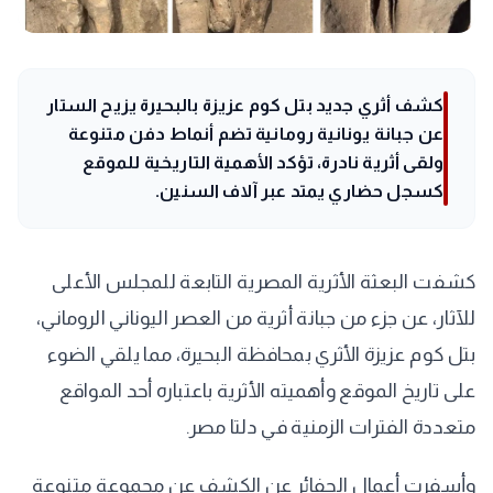
كشف أثري جديد بتل كوم عزيزة بالبحيرة يزيح الستار
عن جبانة يونانية رومانية تضم أنماط دفن متنوعة
ولقى أثرية نادرة، تؤكد الأهمية التاريخية للموقع
كسجل حضاري يمتد عبر آلاف السنين.
كشفت البعثة الأثرية المصرية التابعة للمجلس الأعلى
للآثار، عن جزء من جبانة أثرية من العصر اليوناني الروماني،
بتل كوم عزيزة الأثري بمحافظة البحيرة، مما يلقي الضوء
على تاريخ الموقع وأهميته الأثرية باعتباره أحد المواقع
متعددة الفترات الزمنية في دلتا مصر.
وأسفرت أعمال الحفائر عن الكشف عن مجموعة متنوعة