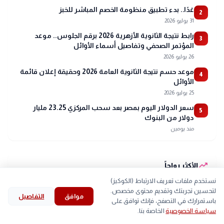
غدًا.. بدء تطبيق منظومة الخصم المباشر للخبز
2
31 يوليو 2026
رابط نتيجة الثانوية الأزهرية 2026 برقم الجلوس.. موعد
3
المؤتمر الصحفي وتفاصيل أسماء الأوائل
26 يوليو 2026
موعد حسم نتيجة الثانوية العامة 2026 وحقيقة إعلان قائمة
4
الأوائل
25 يوليو 2026
سعر الدولار اليوم بمصر بعد سحب المركزي 23.25 مليار
5
دولار من البنوك
منذ يومين
trending_up
الأكثر رواجاً
نستخدم ملفات تعريف الارتباط (الكوكيز)
#
الخبر لايف
#
الأهلي
#
الزمالك
#
خلال
#
مجلس النواب
لتحسين تجربتك وتقديم محتوى مخصص.
موافق
التفاصيل
search
bookmark
history
explore
home
#
اليوم
#
مصر
#
إيران
#
محافظ
#
رئيس
#
وزير
باستمرارك في التصفح، فإنك توافق على
سياسة الخصوصية
الخاصة بنا.
الرئيسية
استكشف
قرأت
المحفوظات
بحث
#
الدوري المصري
#
التي
#
جنيه