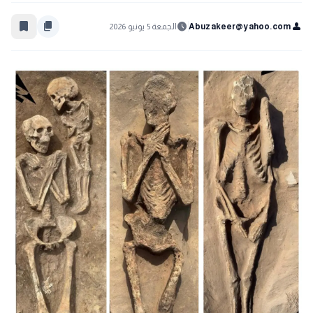
bookmark_border
content_copy
schedule
person
Abuzakeer@yahoo.com
الجمعة 5 يونيو 2026