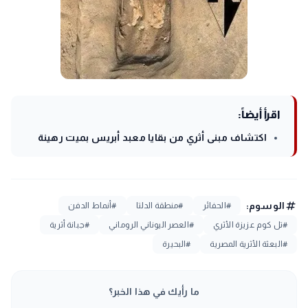
اقرأ أيضاً:
اكتشاف مبنى أثري من بقايا معبد أبريس بميت رهينة
tag
الوسوم:
#الحفائر
#منطقة الدلتا
#أنماط الدفن
#تل كوم عزيزة الأثري
#العصر اليوناني الروماني
#جبانة أثرية
#البعثة الأثرية المصرية
#البحيرة
ما رأيك في هذا الخبر؟