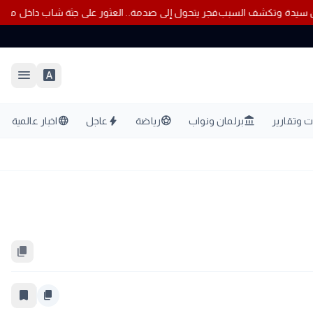
 تنفي دفاعه عن سيدة وتكشف السبب
فجر يتحول إلى صدمة.. العثور على جثة
menu
font_download
language
bolt
sports_soccer
account_balance
 وتقارير
برلمان ونواب
رياضة
عاجل
اخبار عالمية
content_copy
bookmark_border
content_copy