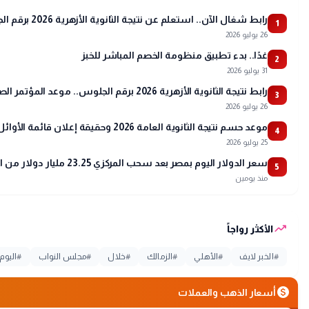
رابط شغال الآن.. استعلم عن نتيجة الثانوية الأزهرية 2026 برقم الجلوس عبر بوابة الأزهر
1
26 يوليو 2026
غدًا.. بدء تطبيق منظومة الخصم المباشر للخبز
2
31 يوليو 2026
رابط نتيجة الثانوية الأزهرية 2026 برقم الجلوس.. موعد المؤتمر الصحفي وتفاصيل أسماء الأوائل
3
26 يوليو 2026
موعد حسم نتيجة الثانوية العامة 2026 وحقيقة إعلان قائمة الأوائل
4
25 يوليو 2026
سعر الدولار اليوم بمصر بعد سحب المركزي 23.25 مليار دولار من البنوك
5
منذ يومين
trending_up
الأكثر رواجاً
#
الخبر لايف
#
الأهلي
#
الزمالك
#
خلال
#
مجلس النواب
#
اليوم
monetization_on
أسعار الذهب والعملات