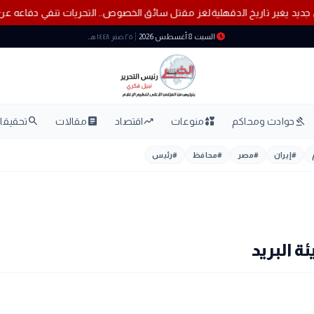
. كشف أثري جديد يغير تاريخ الدقهلية
لغز مقتل سائق الخصوص.. التحريات
schedule
السبت 8 أغسطس 2026
٢٥ صفر ١٤٤٨ هـ
search
article
trending_up
interests
gavel
حوادث ومحاكم
منوعات
اقتصاد
مقالات
تحقيقات
#
إيران
#
مصر
#
محافظ
#
رئيس
ة البريد