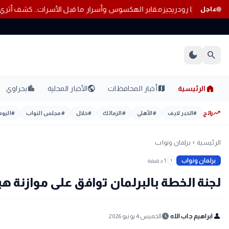
 كريستيانو رونالدو وجورجينا رودريجيز
مقابر الهكسوس وأسرار ما قبل الأسرات.
عاجل
dark_mode
search
home
location_city
public
map
الرئيسية
أخبار المحافظات
الأخبار المحلية
بحراوي
trending_up
رائج
#
الخبر لايف
#
الأهلي
#
الزمالك
#
خلال
#
مجلس النواب
#
اليوم
الرئيسية
برلمان ونواب
chevron_left
برلمان ونواب
1 دقيقة
1
لجنة الخطة بالبرلمان توافق على موازنة هيئ
schedule
person
ابراهيم جاب الله
الخميس 4 يونيو 2026