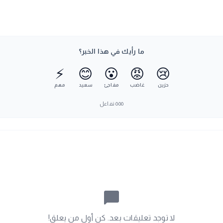
ما رأيك في هذا الخبر؟
⚡
😊
😮
😡
😢
حزين
غاضب
مفاجئ
سعيد
مهم
٥٥٥
تفاعل
chat_bubble_outline
لا توجد تعليقات بعد. كن أول من يعلق!