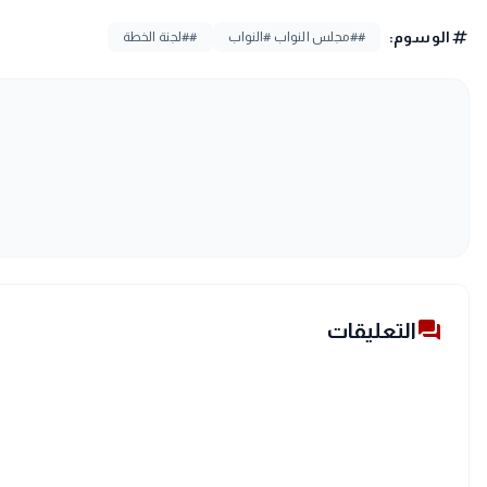
tag
الوسوم:
##مجلس النواب #النواب
##لجنة الخطة
forum
التعليقات