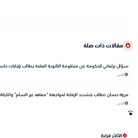
recommend
مقالات ذات صلة
account_balance
برلمان ونواب
سؤال برلماني للحكومة عن منظومة الثانوية العامة يطالب بإجابات حاس
schedule
أمس
account_balance
برلمان ونواب
مروة حسان تطالب بتشديد الرقابة لمواجهة “معاهد بير السلم” والكيانا
schedule
أمس
swipe
local_fire_department
الأكثر قراءة