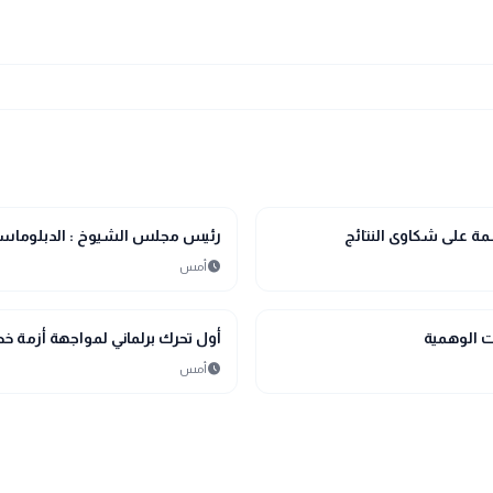
account_balance
برلمان ونواب
مة على شكاوى النتائج
رئيس مجلس الشيوخ : الدبلوماسية
schedule
أمس
account_balance
برلمان ونواب
ت الوهمية
أول تحرك برلماني لمواجهة أزمة 
schedule
أمس