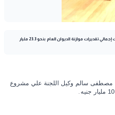
لجنة الخطة والموازنة بمجلس النواب كانت قد وافقت علي موازنة ديوان عام وزارة الاتصالات للعام المالي 2026-2027، وبلغت إجمالي تقديرات موازنة الديوان العام بنحو 23.3 مليار
ئب مصطفى سالم وكيل اللجنة علي مشروع
.