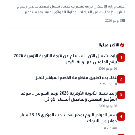
أعلنت وزارة الإسكان حزمة تيسيرات جديدة تشمل تخفيضات على رسوم
التنازل، وإعفاءات من الغرامات، وحلولًا للعوائق الفنية، بهدف تحفيز
الاستثمار ودعم تنفيذ المشروعات بالمدن الجديدة مع الحفاظ على حقوق
schedule
8 يوليو 2026
الدولة.
local_fire_department
الأكثر قراءة
رابط شغال الآن.. استعلم عن نتيجة الثانوية الأزهرية 2026
1
برقم الجلوس عبر بوابة الأزهر
26 يوليو 2026
غدًا.. بدء تطبيق منظومة الخصم المباشر للخبز
2
31 يوليو 2026
رابط نتيجة الثانوية الأزهرية 2026 برقم الجلوس.. موعد
3
المؤتمر الصحفي وتفاصيل أسماء الأوائل
26 يوليو 2026
سعر الدولار اليوم بمصر بعد سحب المركزي 23.25 مليار
4
دولار من البنوك
منذ 4 أيام