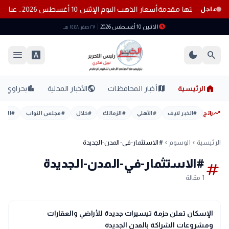
أسعار الذهب اليوم الإثنين 10 أغسطس 2026.. عيار 21 عند 6125 جنيهًا
عاجل
schedule
الاثنين 10 أغسطس 2026
٢٧ صفر ١٤٤٨ هـ
menu
font_download
dark_mode
search
home
location_city
public
map
الرئيسية
أخبار المحافظات
الأخبار المحلية
بحراوي
trending_up
رائج
#
الخبر لايف
#
الأهلي
#
الزمالك
#
خلال
#
مجلس النواب
#
اليوم
الرئيسية
الوسوم
#الاستثمار-في-المدن-الجديدة
chevron_left
chevron_left
#الاستثمار-في-المدن-الجديدة
tag
1 مقالة
public
الأخبار المحلية
الإسكان تعلن حزمة تيسيرات جديدة للأراضي والعقارات
ومشروعات الشراكة بالمدن الجديدة