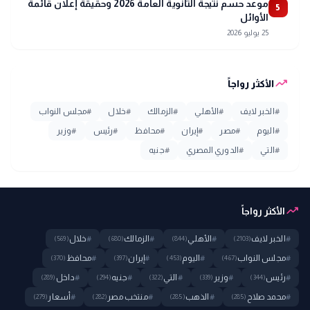
موعد حسم نتيجة الثانوية العامة 2026 وحقيقة إعلان قائمة
5
الأوائل
25 يوليو 2026
trending_up
الأكثر رواجاً
#
الخبر لايف
#
الأهلي
#
الزمالك
#
خلال
#
مجلس النواب
#
اليوم
#
مصر
#
إيران
#
محافظ
#
رئيس
#
وزير
#
التي
#
الدوري المصري
#
جنيه
trending_up
الأكثر رواجاً
#
الخبر لايف
#
الأهلي
#
الزمالك
#
خلال
(569)
(680)
(844)
(2103)
#
مجلس النواب
#
اليوم
#
إيران
#
محافظ
(370)
(397)
(453)
(467)
#
رئيس
#
وزير
#
التي
#
جنيه
#
داخل
(289)
(294)
(322)
(339)
(344)
#
محمد صلاح
#
الذهب
#
منتخب مصر
#
أسعار
(279)
(282)
(285)
(285)