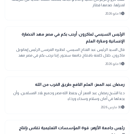
لمنزلها، صدمها قطار
schedule
9 مايو 2026
bolt
عاجل
الرئيس السيسي لماكرون: أرحب بكم في مصر مهد الحضارة
الإنسانية ومنارة العلم
قال السيد الرئيس عبد الفتاح السيسي، لنظيره الفرنسى الرئيس إيمانويل
ماكرون، خلال كلمته بافتتاح جامعة سنجور، إننا نرحب بكم في مصر مهد
الحضارة الإنسانية
schedule
9 مايو 2026
mosque
الدين والحياة
رمضان عبد المعز: العلم النافع طريق القرب من الله
دعا الشيخ رمضان عبد المعز أن يحفظ الله مصر وجميع بلاد المسلمين، وأن
يجعلها في أمان وسلام وسخاء ورخاء
schedule
30 مارس 2026
school
مدارس وجامعات
رئيس جامعة الأزهر: قوة المؤسسات التعليمية تقاس بإنتاج