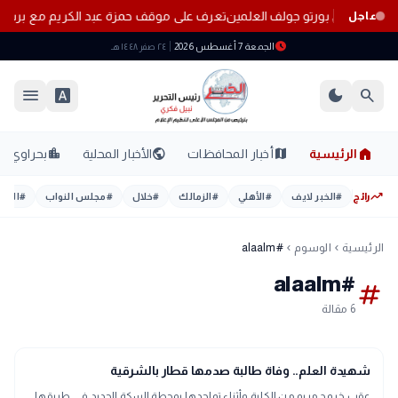
لًا غنائيًا في بورتو جولف العلمين
تعرف على موقف حمزة عبد الكريم مع برشل
عاجل
schedule
الجمعة 7 أغسطس 2026
٢٤ صفر ١٤٤٨ هـ
menu
font_download
dark_mode
search
home
location_city
public
map
الرئيسية
أخبار المحافظات
الأخبار المحلية
بحراوي
trending_up
رائج
#
الخبر لايف
#
الأهلي
#
الزمالك
#
خلال
#
مجلس النواب
#
اليوم
الرئيسية
الوسوم
#alaalm
chevron_left
chevron_left
#alaalm
tag
6 مقالة
gavel
حوادث ومحاكم
شهيدة العلم.. وفاة طالبة صدمها قطار بالشرقية
عقب خروج مريم من الكلية وأثناء تواجدها بمحطة السكة الحديد فى طريقها