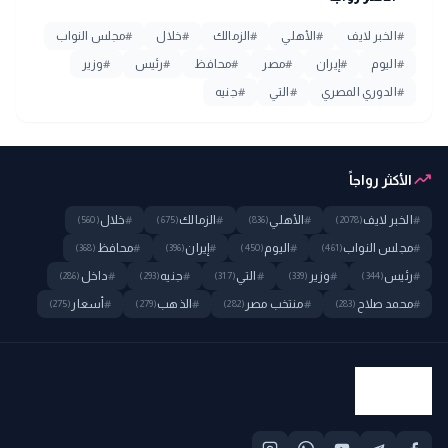
#
الخبر لايف
#
الأهلي
#
الزمالك
#
خلال
#
مجلس النواب
#
اليوم
#
إيران
#
مصر
#
محافظ
#
رئيس
#
وزير
#
الدوري المصري
#
التي
#
جنيه
trending_up
الأكثر رواجاً
#
الخبر لايف
#
الأهلي
#
الزمالك
#
خلال
(560)
(675)
(836)
(2078)
#
مجلس النواب
#
اليوم
#
إيران
#
محافظ
(368)
(396)
(450)
(461)
#
رئيس
#
وزير
#
التي
#
جنيه
#
داخل
(286)
(293)
(317)
(339)
(344)
#
محمد صلاح
#
منتخب مصر
#
الذهب
#
أسعار
(275)
(279)
(282)
(283)