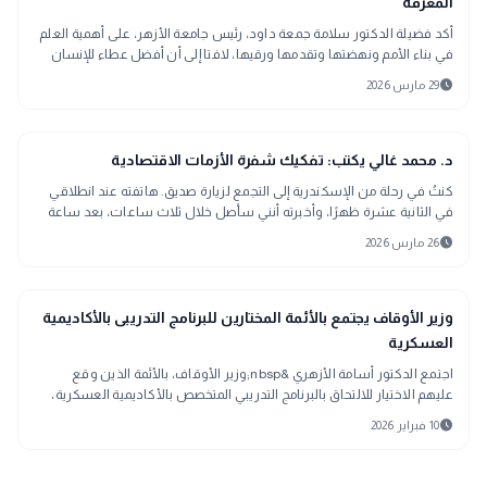
المعرفة
أكد فضيلة الدكتور سلامة جمعة داود، رئيس جامعة الأزهر، على أهمية العلم
في بناء الأمم ونهضتها وتقدمها ورقيها، لافتا إلى أن أفضل عطاء للإنسان
هو عطاء الع
schedule
29 مارس 2026
article
مقالات
د. محمد غالي يكتب: تفكيك شفرة الأزمات الاقتصادية
كنتُ في رحلة من الإسكندرية إلى التجمع لزيارة صديق. هاتفته عند انطلاقي
في الثانية عشرة ظهرًا، وأخبرته أنني سأصل خلال ثلاث ساعات، بعد ساعة
واحدة فقط، اض
schedule
26 مارس 2026
article
أخبار
وزير الأوقاف يجتمع بالأئمة المختارين للبرنامج التدريبى بالأكاديمية
العسكرية
اجتمع الدكتور أسامة الأزهري &nbsp;وزير الأوقاف، بالأئمة الذين وقع
عليهم الاختيار للالتحاق بالبرنامج التدريبي المتخصص بالأكاديمية العسكرية،
وذلك بمقر ا
schedule
10 فبراير 2026