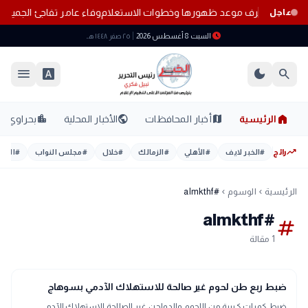
لاستعلام
وفاء عامر تفاجئ الجميع
عاجل
schedule
السبت 8 أغسطس 2026
٢٥ صفر ١٤٤٨ هـ
menu
font_download
dark_mode
search
home
location_city
public
map
الرئيسية
أخبار المحافظات
الأخبار المحلية
بحراوي
trending_up
رائج
#
الخبر لايف
#
الأهلي
#
الزمالك
#
خلال
#
مجلس النواب
#
اليوم
الرئيسية
الوسوم
#almkthf
chevron_left
chevron_left
#almkthf
tag
1 مقالة
map
أخبار المحافظات
ضبط ربع طن لحوم غير صالحة للاستهلاك الآدمي بسوهاج
ضبط كميات كبيرة من اللحوم والدواجن غير الصالحة للاستهلاك الآدمي