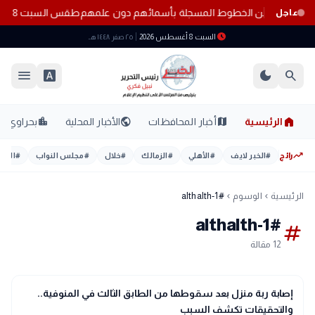
 المواطنين من الخطوط المسجلة بأسمائهم دون علمهم
طقس السبت 8 أغسطس 2026.. حرارة مرتفعة ورطوبة عالية والأرصاد تحذر من أجواء شديدة الحرارة
عاجل
schedule
السبت 8 أغسطس 2026
٢٥ صفر ١٤٤٨ هـ
menu
font_download
dark_mode
search
home
location_city
public
map
الرئيسية
أخبار المحافظات
الأخبار المحلية
بحراوي
trending_up
رائج
#
الخبر لايف
#
الأهلي
#
الزمالك
#
خلال
#
مجلس النواب
#
اليوم
الرئيسية
الوسوم
#althalth-1
chevron_left
chevron_left
#althalth-1
tag
12 مقالة
gavel
حوادث ومحاكم
إصابة ربة منزل بعد سقوطها من الطابق الثالث في المنوفية..
والتحقيقات تكشف السبب