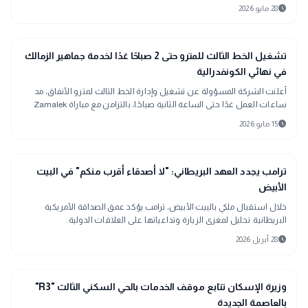
للمترو تزامنًا مع المباراة الودية بين منتخب مصر ضد منتخب روسيا اليوم.
schedule
28 مايو 2026
sports_soccer
رياضة
تشغيل الخط الثالث للمترو حتى 2 صباحًا غدًا لخدمة جماهير الزمالك
في نهائي الكونفدرالية
أعلنت الشركة المسؤولة عن تشغيل وإدارة الخط الثالث لمترو الأنفاق، مد
ساعات العمل غدًا حتى الساعة الثانية صباحًا، بالتزامن مع مباراة Zamalek
SC أمام USM Alger في إياب نهائي الكونفدرالية، بهدف تسهيل تنقل
schedule
15 مايو 2026
الجماهير من وإلى الاستاد.
language
اخبار عالمية
ترامب يجدد العهد البريطاني: "لا أصدقاء أقرب منكم" في البيت
الأبيض
خلال استقبال ملكي بالبيت الأبيض، ترامب يؤكد عمق الصداقة الأمريكية
البريطانية. تحليل لمغزى الزيارة وتداعياتها على العلاقات الدولية.
schedule
28 أبريل 2026
public
الأخبار المحلية
وزيرة الإسكان تتابع موقف الخدمات بالحي السكني الثالث "R3"
بالعاصمة الجديدة