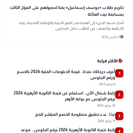
school
مدارس وجامعات
تكريم طلاب «يوسف إسماعيل» بقنا لحصولهم على المركز الثالث
بمسابقة بيت العائلة
أشار «سعد الدين» إلى أهمية نشر القيم الدينية والوطنية الصحيحة، ونبذ
الكراهية والتعصب بين الطلاب داخل المدارس
schedule
9 مارس 2026
local_fire_department
الأكثر قراءة
أعرف درجاتك عندنا.. نتيجة الدبلومات الفنية 2026 بالاسم
1
ورقم الجلوس
8 يوليو 2026
رابط شغال الآن.. استعلم عن نتيجة الثانوية الأزهرية 2026
2
برقم الجلوس عبر بوابة الأزهر
26 يوليو 2026
غدًا.. بدء تطبيق منظومة الخصم المباشر للخبز
3
31 يوليو 2026
رابط نتيجة الثانوية الأزهرية 2026 برقم الجلوس.. موعد
4