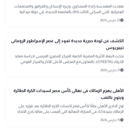
تفقدت المهندسة راندة المنشاوي، وزيرة الإسكان والمرافق والمجتمعات
العمرانية، الحي السكني الثالث (R3) بالعاصمة الجديدة، في جولة ميدانية
لمتابعة جاهزية ا
schedule
25 مارس 2026
public
الأخبار المحلية
الكشف عن لوحة حجرية جديدة تعود إلى عصر الإمبراطور الرومانى
تيبيريوس
نجحت البعثة الأثرية المصرية التابعة للمركز المصري الفرنسي لدراسة معابد
الكرنك (CFEETK)، بالتعاون مع المجلس الأعلى للآثار والمركز القومي
الفرنسي للبحث
schedule
21 مارس 2026
sports_soccer
رياضة
الأهلى يهزم الزمالك فى نهائى كأس مصر لسيدات الكرة الطائرة
ويتوج باللقب
توج النادي الأهلي بطلًا لكأس مصر لآنسات الكرة الطائرة بعد فوزه على
الزمالك بنتيجة 3ـ0، في المباراة النهائية التي أقيمت على صالة نادي الاتحاد
السكندري.
schedule
15 مارس 2026