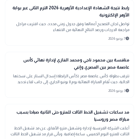
school
مدارس وجامعات
رابط نتيجة الشهادة الإعدادية الأزهرية 2026 الترم الثانى عبر بوابة
الأزهر الإلكترونية
تواصل لجان التصحيح أعمالها وفق جدول زمني محدد، حيث اقتربت مراحل
مراجعة الدرجات ورصد النتائج النهائية من الانتهاء
schedule
7 يونيو 2026
sports_soccer
رياضة
منافسة بين محمود ناجي ومحمد الغازي لإدارة نهائي كأس
عاصمة مصر بين المصري وإنبي
تترقب بطولة كأس عاصمة مصر (كأس الرابطة) إسدال الستار على نسختها
الحالية، حيث تُقام المباراة النهائية يوم 8 يونيو الجاري، إلى جانب لقاء تحديد
المركز الثالث في نفس اليوم.
schedule
3 يونيو 2026
public
الأخبار المحلية
مد ساعات تشغيل الخط الثالث للمترو حتى الثانية صباحا بسبب
مباراة مصر وروسيا
أعلنت الشركة الفرنسية لإدارة وتشغيل مترو الأنفاق، عن مد تشغيل الخط
الثالث للمترو اليوم الخميس، ساعة إضافية. ويأتى قرار مد تشغيل الخط الثالث