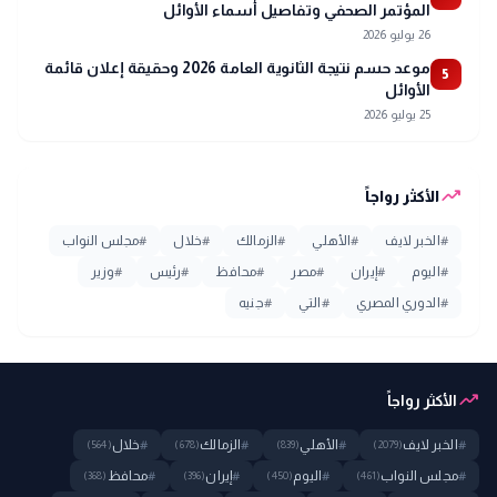
المؤتمر الصحفي وتفاصيل أسماء الأوائل
26 يوليو 2026
موعد حسم نتيجة الثانوية العامة 2026 وحقيقة إعلان قائمة
5
الأوائل
25 يوليو 2026
trending_up
الأكثر رواجاً
#
الخبر لايف
#
الأهلي
#
الزمالك
#
خلال
#
مجلس النواب
#
اليوم
#
إيران
#
مصر
#
محافظ
#
رئيس
#
وزير
#
الدوري المصري
#
التي
#
جنيه
trending_up
الأكثر رواجاً
#
الخبر لايف
#
الأهلي
#
الزمالك
#
خلال
(564)
(678)
(839)
(2079)
#
مجلس النواب
#
اليوم
#
إيران
#
محافظ
(368)
(396)
(450)
(461)