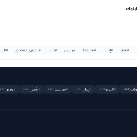
#
مصر
#
إيران
#
محافظ
#
رئيس
#
وزير
#
الدوري المصري
#
التي
واب
#
اليوم
#
إيران
#
محافظ
#
رئيس
#
وزير
(339)
(344)
(368)
(396)
(450)
(464)