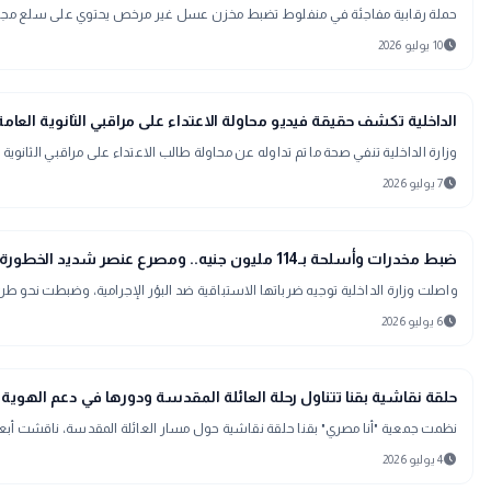
حملة رقابية مفاجئة في منفلوط تضبط مخزن عسل غير مرخص يحتوي على سلع مجهولة ا
schedule
10 يوليو 2026
gavel
حوادث ومحاكم
الداخلية تكشف حقيقة فيديو محاولة الاعتداء على مراقبي الثانوية العا
وزارة الداخلية تنفي صحة ما تم تداوله عن محاولة طالب الاعتداء على مراقبي الثانوية
schedule
7 يوليو 2026
gavel
حوادث ومحاكم
ضبط مخدرات وأسلحة بـ114 مليون جنيه.. ومصرع عنصر شديد الخطورة في أسيوط
واصلت وزارة الداخلية توجيه ضرباتها الاستباقية ضد البؤر الإجرامية، وضبطت نحو طن من المواد المخدرة و76 قطعة سلاح ناري و20 ألف قرص مخدر، فيما لقي عنصر جنائي 
schedule
6 يوليو 2026
map
أخبار المحافظات
حلقة نقاشية بقنا تتناول رحلة العائلة المقدسة ودورها في دعم الهوية 
نظمت جمعية "أنا مصري" بقنا حلقة نقاشية حول مسار العائلة المقدسة، ناقشت أبعاده 
schedule
4 يوليو 2026