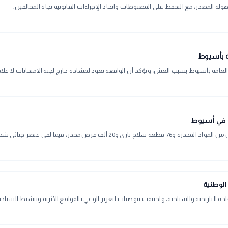
لمصدر، مع التحفظ على المضبوطات واتخاذ الإجراءات القانونية تجاه المخالفين.
مة بأسيوط
 العامة بأسيوط بسبب الغش، وتؤكد أن الواقعة تعود لمشادة خارج لجنة الامتحانات لا علاقة ل
شديد الخطورة مصرعه خلال المداهمة بأسيوط.
الوطنية
التاريخية والسياحية، واختتمت بتوصيات لتعزيز الوعي بالمواقع الأثرية وتنشيط السياحة ا