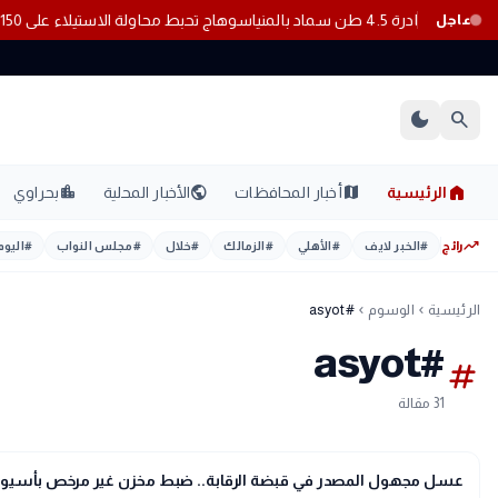
سوهاج تحبط محاولة الاستيلاء على 150 فدانًا من أملاك الدولة با
عاجل
dark_mode
search
home
location_city
public
map
الرئيسية
أخبار المحافظات
الأخبار المحلية
بحراوي
trending_up
رائج
#
الخبر لايف
#
الأهلي
#
الزمالك
#
خلال
#
مجلس النواب
#
اليوم
الرئيسية
الوسوم
#asyot
chevron_left
chevron_left
#asyot
tag
31 مقالة
gavel
حوادث ومحاكم
عسل مجهول المصدر في قبضة الرقابة.. ضبط مخزن غير مرخص بأسيو