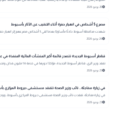
schedule
28 يونيو 2026
gavel
حوادث ومحاكم
مصرع 5 أشخاص في انهيار حفرة أثناء التنقيب عن الآثار بأسيوط
شهدت محافظة أسيوط حادثًا مأساويًا بعدما لقي 5 أشخاص مصرعهم إثر انهيار حفرة خلال قيامهم بأعمال تنقيب غير مشروع عن الآثار داخل منطقة جبل القوصية
schedule
26 يونيو 2026
public
الأخبار المحلية
قناطر أسيوط الجديدة تتصدر قائمة أكبر المنشآت المائية المنفذة في
تفقد وزير الري، قناطر أسيوط الجديدة، مؤكدًا دورها في خدمة 1.6 مليون فدان وتحسين الري بـ5 محافظات، إلى جانب دعم الملاحة النهرية وتوليد الطاقة والحفاظ على الموارد المائية.
schedule
25 يونيو 2026
public
الأخبار المحلية
في زيارة مفاجئة.. نائب وزير الصحة تتفقد مستشفى ديروط المركزي ب
في زيارة مفاجئة، تفقدت نائب وزير الصحة مستشفى ديروط المركزي بأسيوط، ووجهت 
schedule
23 يونيو 2026