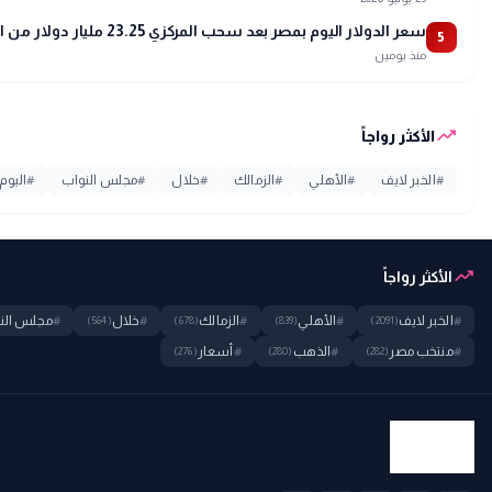
سعر الدولار اليوم بمصر بعد سحب المركزي 23.25 مليار دولار من البنوك
5
منذ يومين
trending_up
الأكثر رواجاً
#
الخبر لايف
#
الأهلي
#
الزمالك
#
خلال
#
مجلس النواب
#
اليوم
trending_up
الأكثر رواجاً
#
الخبر لايف
#
الأهلي
#
الزمالك
#
خلال
#
مجلس الن
(564)
(678)
(839)
(2091)
#
منتخب مصر
#
الذهب
#
أسعار
(276)
(280)
(282)