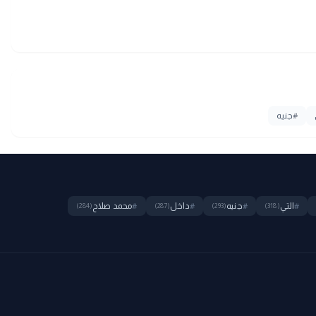
#
جنيه
#
التي
#
جنيه
#
داخل
#
محمد صلاح
(284)
(287)
(293)
(318)