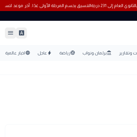
ثانوي العام إلى 231 درجة
التنسيق يحسم المرحلة الأولى غدًا.. آخر موع
menu
font_download
language
bolt
sports_soccer
account_balance
 وتقارير
برلمان ونواب
رياضة
عاجل
اخبار عالمية