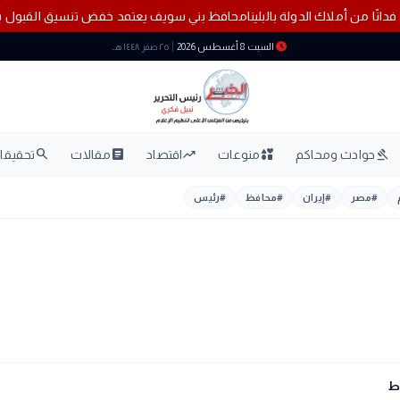
لبلينا
محافظ بني سويف يعتمد خفض تنسيق القبول بال
schedule
السبت 8 أغسطس 2026
٢٥ صفر ١٤٤٨ هـ
search
article
trending_up
interests
gavel
حوادث ومحاكم
منوعات
اقتصاد
مقالات
تحقيقات
#
مصر
#
إيران
#
محافظ
#
رئيس
ط