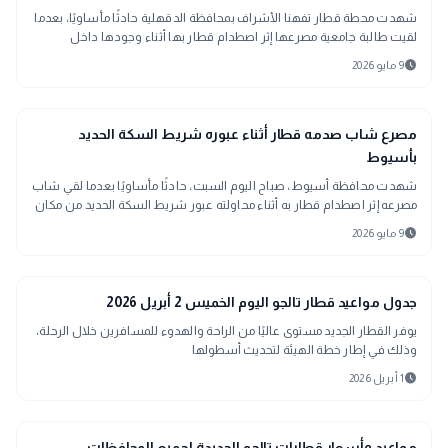
شهدت محطة قطار تفهنا الأشراف بمحافظة الدقهلية حادثًا مأساويًا، بعدما
لقيت طالبة جامعية مصرعها إثر اصطدام قطار بها أثناء وجودها داخل
المحطة.
schedule
9 مايو 2026
gavel
حوادث ومحاكم
مصرع شاب صدمه قطار أثناء عبوره شريط السكة الحديد
بأسيوط
شهدت محافظة أسيوط، صباح اليوم السبت، حادثًا مأساويًا بعدما لقي شاب
مصرعه إثر اصطدام قطار به أثناء محاولته عبور شريط السكة الحديد من مكان
غير مخصص للمشاة بمنطقة منقباد.
schedule
9 مايو 2026
interests
منوعات
جدول مواعيد قطار تالجو اليوم الخميس 2 أبريل 2026
يوفر القطار الجديد مستوى عاليًا من الراحة والهدوء للمسافرين خلال الرحلة،
وذلك في إطار خطة الهيئة لتحديث أسطولها
schedule
1 أبريل 2026
منوعات
مواعيد وأسعار قطارات تالجو الجديدة لجميع المحافظات