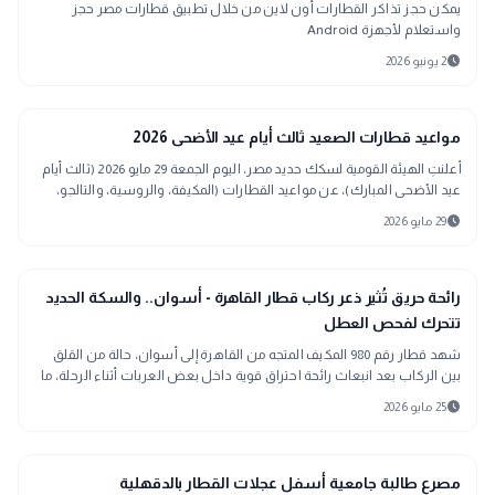
يمكن حجز تذاكر القطارات أون لاين من خلال تطبيق قطارات مصر حجز
واستعلام لأجهزة Android
schedule
2 يونيو 2026
public
الأخبار المحلية
مواعيد قطارات الصعيد ثالث أيام عيد الأضحى 2026
أعلنتِ الهيئة القومية لسكك حديد مصر، اليوم الجمعة 29 مايو 2026 (ثالث أيام
عيد الأضحى المبارك)، عن مواعيد القطارات (المكيفة، والروسية، والتالجو،
والنوم) على خطوط القاهرة - أسوان والعكس، والإسكندرية - أسوان
schedule
29 مايو 2026
والعكس، مع التأكيد على ضرورة الحجز المسبق قبل السفر.
public
الأخبار المحلية
رائحة حريق تُثير ذعر ركاب قطار القاهرة - أسوان.. والسكة الحديد
تتحرك لفحص العطل
شهد قطار رقم 980 المكيف المتجه من القاهرة إلى أسوان، حالة من القلق
بين الركاب بعد انبعاث رائحة احتراق قوية داخل بعض العربات أثناء الرحلة، ما
دفع عددًا منهم إلى المطالبة بسرعة التدخل وفحص القطار.
schedule
25 مايو 2026
gavel
حوادث ومحاكم
مصرع طالبة جامعية أسفل عجلات القطار بالدقهلية