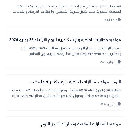
يُعد قطار تالجو الإسباني من أحدث القطارات العاملة على شبكة السكك
الحديدية المصرية، حيث يتميز بسرعة التشغيل، والمقاعد المريحة، والخدمات
المتطورة
schedule
منذ 4 أيام
interests
منوعات
مواعيد قطارات القاهرة والإسكندرية اليوم الأربعاء 22 يوليو 2026
تستمر الرحلات على مدار اليوم، حيث تشمل قطارات 2024 و2026 تالجو،
وقطارات 914 و934 VIP، إضافة إلى قطار 922 الفرنساوي المطور
schedule
21 يوليو 2026
interests
منوعات
اليوم.. مواعيد قطارات القاهرة - الإسكندرية والعكس
قطار 2025 (تالجو): قيام 08:00 صباحاً - وصول 10:30 صباحاً،قطار 905 (فرنساوى
مطور): قيام 09:00 صباحاً - وصول 11:30 صباحاً (مباشر)، قطار 917 (VIP): قيام
15:00 عصراً
schedule
16 يونيو 2026
interests
منوعات
مواعيد القطارات المكيفة وخطوات الحجز اليوم