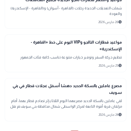
interests
شملت التعديلات الجديدة رحلات (القاهرة - أسوان) و(القاهرة - الإسكندرية)
والعودة
schedule
26 مارس 2026
interests
منوعات
مواعيد قطارات التالجو وVIP اليوم على خط «القاهرة -
الإسكندرية»
تنظيم حركة السفر وتوفير خيارات متنوعة تناسب كافة فئات الجمهور
schedule
25 مارس 2026
gavel
حوادث ومحاكم
مصرع عاملين بالسكة الحديد دهسًا أسفل عجلات قطار في بني
سويف
لقي عاملين بالسكة الحديد مصرعهما اليوم الثلاثاء إثر تصادم قطار بهما، أمام
مزلقان قرية أفوة التابعة لمركز الواسطى شمال محافظة بني سويف.تم نقل
الجثتين م
schedule
24 مارس 2026