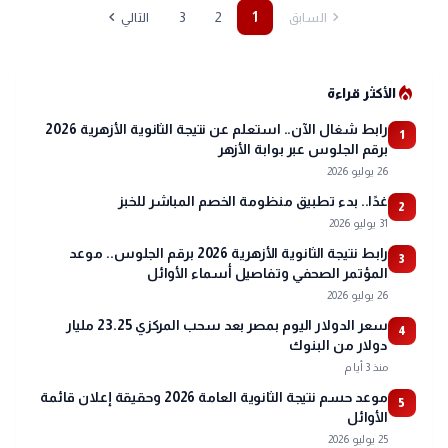
chevron_left
chevron_right
3
2
1
السابق
التالي
local_fire_department
الأكثر قراءة
رابط شغال الآن.. استعلم عن نتيجة الثانوية الأزهرية 2026
1
برقم الجلوس عبر بوابة الأزهر
26 يوليو 2026
غدًا.. بدء تطبيق منظومة الخصم المباشر للخبز
2
31 يوليو 2026
رابط نتيجة الثانوية الأزهرية 2026 برقم الجلوس.. موعد
3
المؤتمر الصحفي وتفاصيل أسماء الأوائل
26 يوليو 2026
سعر الدولار اليوم بمصر بعد سحب المركزي 23.25 مليار
4
دولار من البنوك
منذ 3 أيام
موعد حسم نتيجة الثانوية العامة 2026 وحقيقة إعلان قائمة
5
الأوائل
25 يوليو 2026