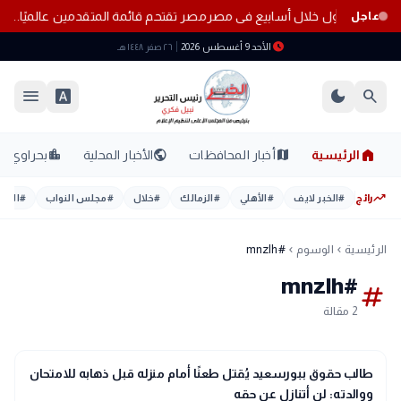
طوط المحمول خلال أسابيع فى مصر
مصر تقتحم قائمة المتقدمين عالميًا.. 15 مركزًا جديدًا في حوكمة الذكاء الاصطناعي
عاجل
schedule
الأحد 9 أغسطس 2026
٢٦ صفر ١٤٤٨ هـ
menu
font_download
dark_mode
search
home
location_city
public
map
الرئيسية
أخبار المحافظات
الأخبار المحلية
بحراوي
trending_up
رائج
#
الخبر لايف
#
الأهلي
#
الزمالك
#
خلال
#
مجلس النواب
#
اليوم
الرئيسية
الوسوم
#mnzlh
chevron_left
chevron_left
#mnzlh
tag
2 مقالة
gavel
حوادث ومحاكم
طالب حقوق ببورسعيد يُقتل طعنًا أمام منزله قبل ذهابه للامتحان
ووالدته: لن أتنازل عن حقه