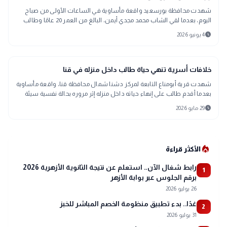
شهدت محافظة بورسعيد واقعة مأساوية في الساعات الأولى من صباح
اليوم، بعدما لقي الشاب محمد مجدي أيمن، البالغ من العمر 20 عامًا وطالب
بكلية الحقوق، مصرعه إثر تعرضه لطعنة نافذة في القلب.
schedule
4 يونيو 2026
gavel
حوادث ومحاكم
خلافات أسرية تنهي حياة طالب داخل منزله في قنا
شهدت قرية أبومناع التابعة لمركز دشنا شمال محافظة قنا، واقعة مأساوية
بعدما أقدم طالب على إنهاء حياته داخل منزله إثر مروره بحالة نفسية سيئة
بسبب خلافات عائلية، وتم نقل الجثمان إلى مشرحة المستشفى تحت تصرف
schedule
29 مايو 2026
الجهات المختصة.
local_fire_department
الأكثر قراءة
رابط شغال الآن.. استعلم عن نتيجة الثانوية الأزهرية 2026
1
برقم الجلوس عبر بوابة الأزهر
26 يوليو 2026
غدًا.. بدء تطبيق منظومة الخصم المباشر للخبز
2
31 يوليو 2026