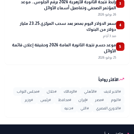
رابط نتيجة الثانوية الأزهرية 2026 برقم الجلوس.. موعد
3
المؤتمر الصحفي وتفاصيل أسماء الأوائل
26 يوليو 2026
سعر الدولار اليوم بمصر بعد سحب المركزي 23.25 مليار
4
دولار من البنوك
منذ 3 أيام
موعد حسم نتيجة الثانوية العامة 2026 وحقيقة إعلان قائمة
5
الأوائل
25 يوليو 2026
trending_up
الأكثر رواجاً
#
الخبر لايف
#
الأهلي
#
الزمالك
#
خلال
#
مجلس النواب
#
اليوم
#
مصر
#
إيران
#
محافظ
#
رئيس
#
وزير
#
الدوري المصري
#
التي
#
جنيه