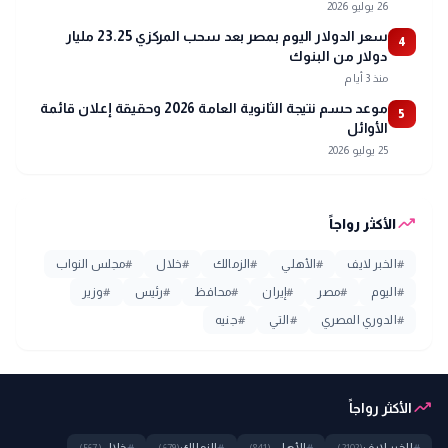
26 يوليو 2026
سعر الدولار اليوم بمصر بعد سحب المركزي 23.25 مليار
4
دولار من البنوك
منذ 3 أيام
موعد حسم نتيجة الثانوية العامة 2026 وحقيقة إعلان قائمة
5
الأوائل
25 يوليو 2026
trending_up
الأكثر رواجاً
#
الخبر لايف
#
الأهلي
#
الزمالك
#
خلال
#
مجلس النواب
#
اليوم
#
مصر
#
إيران
#
محافظ
#
رئيس
#
وزير
#
الدوري المصري
#
التي
#
جنيه
trending_up
الأكثر رواجاً
(567)
(679)
(841)
(2102)