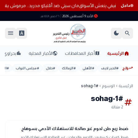
مان سيتي ضد أتلتيكو مدريد.. مرموش يقلب الم
عاجل
schedule
الأحد 9 أغسطس 2026
٢٦ صفر ١٤٤٨ هـ
menu
font_download
dark_mode
search
home
location_city
public
map
الرئيسية
أخبار المحافظات
الأخبار المحلية
بحراوي
trending_up
رائج
#
الخبر لايف
#
الأهلي
#
الزمالك
#
خلال
#
مجلس النواب
#
اليوم
الرئيسية
الوسوم
#sohag-1
chevron_left
chevron_left
#sohag-1
tag
2 مقالة
map
أخبار المحافظات
ضبط ربع طن لحوم غير صالحة للاستهلاك الآدمي بسوهاج
ضبط كميات كبيرة من اللحوم والدواجن غير الصالحة للاستهلاك الآدمي