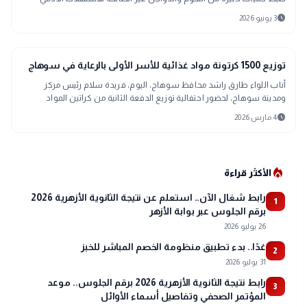
schedule
3 يونيو 2026
map
أخبار المحافظات
توزيع 1500 كرتونة مواد غذائية للأسر الأولى بالرعاية في سوهاج
أناب اللواء طارق راشد محافظ سوهاج، اليوم، فريدة سلام رئيس مركز
ومدينة سوهاج، لحضور احتفالية توزيع الدفعة الثانية من كراتين المواد
الغذائية التي تنظمها
schedule
4 مارس 2026
local_fire_department
الأكثر قراءة
رابط شغال الآن.. استعلم عن نتيجة الثانوية الأزهرية 2026
1
برقم الجلوس عبر بوابة الأزهر
26 يوليو 2026
غدًا.. بدء تطبيق منظومة الخصم المباشر للخبز
2
31 يوليو 2026
رابط نتيجة الثانوية الأزهرية 2026 برقم الجلوس.. موعد
3
المؤتمر الصحفي وتفاصيل أسماء الأوائل