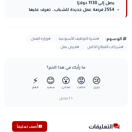
يصل إلى 1130 دولارًا
2554 فرصة عمل جديدة للشباب.. تعرف عليها
tag
الوسوم:
#نشرة التوظيف الأسبوعية
#وزارة العمل
#شركات القطاع الخاص
#فرص عمل
ما رأيك في هذا الخبر؟
⚡
😊
😮
😡
😢
حزين
غاضب
مفاجئ
سعيد
مهم
٤٦٠
تفاعل
forum
التعليقات
add_comment
أضف تعليقاً