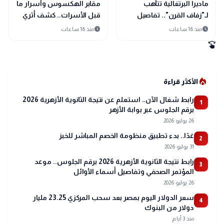
public
public
الأخبار المحلية
الأخبار المحلية
ماديرا البرتغالية تتأهب
مقابر الهكسوس وأسرار ما
لـ"زفاف القرن".. تفاصيل
قبل الأسرات.. كشف أثري
احتفال كريستيانو رونالدو
جديد يغير تاريخ الدقهلية
schedule
schedule
منذ 16 ساعات
منذ 16 ساعات
وجورجينا رودريجيز
swipe
local_fire_department
الأكثر قراءة
رابط شغال الآن.. استعلم عن نتيجة الثانوية الأزهرية 2026
1
برقم الجلوس عبر بوابة الأزهر
26 يوليو 2026
غدًا.. بدء تطبيق منظومة الخصم المباشر للخبز
2
31 يوليو 2026
رابط نتيجة الثانوية الأزهرية 2026 برقم الجلوس.. موعد
3
المؤتمر الصحفي وتفاصيل أسماء الأوائل
26 يوليو 2026
سعر الدولار اليوم بمصر بعد سحب المركزي 23.25 مليار
4
دولار من البنوك
منذ 3 أيام