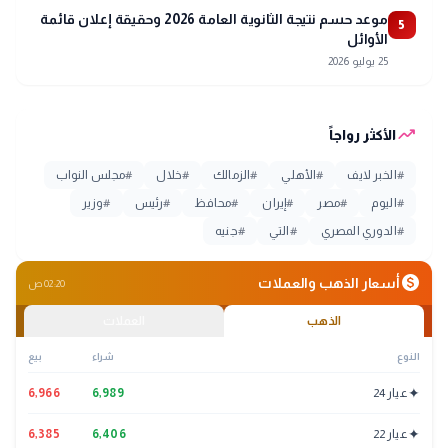
موعد حسم نتيجة الثانوية العامة 2026 وحقيقة إعلان قائمة
5
الأوائل
25 يوليو 2026
trending_up
الأكثر رواجاً
#
الخبر لايف
#
الأهلي
#
الزمالك
#
خلال
#
مجلس النواب
#
اليوم
#
مصر
#
إيران
#
محافظ
#
رئيس
#
وزير
#
الدوري المصري
#
التي
#
جنيه
monetization_on
أسعار الذهب والعملات
02:20 ص
الذهب
العملات
النوع
شراء
بيع
✦
عيار 24
6,989
6,966
✦
عيار 22
6,406
6,385