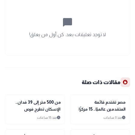
chat_bubble_outline
لا توجد تعليقات بعد. كن أول من يعلق!
recommend
مقالات ذات صلة
public
public
الأخبار المحلية
الأخبار المحلية
مصر تقتحم قائمة
من 500 متر إلى 39 فدان..
المتقدمين عالميًا.. 15 مركزًا
الإسكان تطرح فرص
جديدًا في حوكمة الذكاء
استثمارية بأكثر من 15
schedule
schedule
منذ 3 ساعات
منذ 15 ساعات
الاصطناعي
نشاطًا