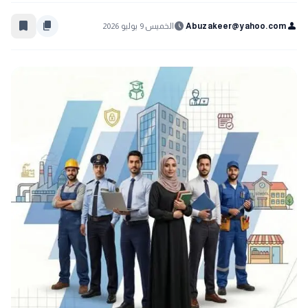
bookmark_border
content_copy
schedule
person
Abuzakeer@yahoo.com
الخميس 9 يوليو 2026