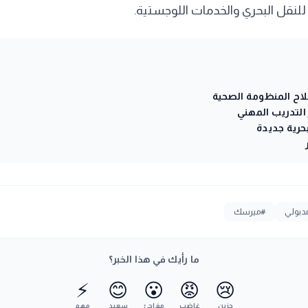
للنقل البحري والخدمات اللوجستية.
لاح المنظومة الصحية
التدريب المهني
بولي
#ميرسك
ما رأيك في هذا الخبر؟
⚡
😊
😮
😡
😢
حزين
غاضب
مفاجئ
سعيد
مهم