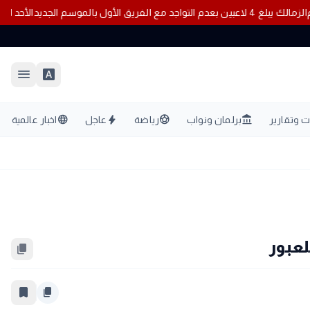
الزمالك يبلغ 4 لاعبين بعدم التواجد مع الفريق الأول بالموسم الجديد
menu
font_download
language
bolt
sports_soccer
account_balance
 وتقارير
برلمان ونواب
رياضة
عاجل
اخبار عالمية
عبور
content_copy
bookmark_border
content_copy