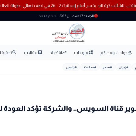
ة مارادونا
منتخب ناشئات كرة اليد يخسر أمام إسبانيا 27 - 26 في نصف نهائي بطولة العالم
schedule
الجمعة 7 أغسطس 2026
٢٤ صفر ١٤٤٨ هـ
search
article
trending_up
interests
gavel
حوادث ومحاكم
منوعات
اقتصاد
مقالات
تحقيقات
#
إيران
#
مصر
#
محافظ
#
رئيس
ر قناة السويس.. والشركة تؤكد العودة لل