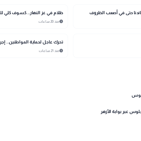
public
الأخبار المحلية
ندنا حتى في أصعب الظروف
ظلام في عز النهار.. كسوف كلي للشمس
schedule
منذ 20 ساعات
public
الأخبار المحلية
تحرك عاجل لحماية المواطنين.. 
schedule
منذ 21 ساعات