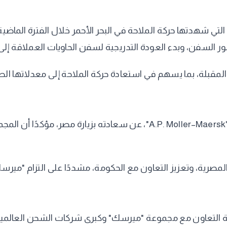
 شهدتها حركة الملاحة في البحر الأحمر خلال الفترة الماضية، وال
السفن، وبدء العودة التدريجية لسفن الحاويات العملاقة إلى 
لمقبلة، بما يسهم في استعادة حركة الملاحة إلى معدلاتها الط
من جانبه، أعرب فينسنت كليرك، الرئيس التنفيذي لمجموعة ". Moller–Maersk
مصرية، وتعزيز التعاون مع الحكومة، مشددًا على التزام "ميرسك
لة التعاون مع مجموعة "ميرسك" وكبرى شركات الشحن العالمية