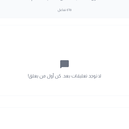
٥٦٥
تفاعل
chat_bubble_outline
لا توجد تعليقات بعد. كن أول من يعلق!