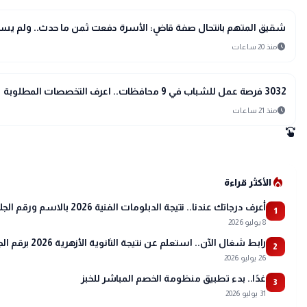
public
الأخبار المحلية
شقيق المتهم بانتحال صفة قاضٍ: الأسرة دفعت ثمن ما حدث.. ولم يسا
schedule
منذ 20 ساعات
public
الأخبار المحلية
3032 فرصة عمل للشباب في 9 محافظات.. اعرف التخصصات المطلوبة
schedule
منذ 21 ساعات
swipe
local_fire_department
الأكثر قراءة
أعرف درجاتك عندنا.. نتيجة الدبلومات الفنية 2026 بالاسم ورقم الجلوس
1
8 يوليو 2026
رابط شغال الآن.. استعلم عن نتيجة الثانوية الأزهرية 2026 برقم الجلوس عبر بوابة الأزهر
2
26 يوليو 2026
غدًا.. بدء تطبيق منظومة الخصم المباشر للخبز
3
31 يوليو 2026