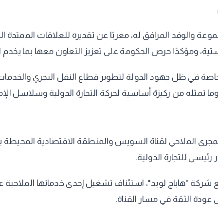
وعة والوفد المرافق له، معربًا عن تقديره للعلاقات الممتدة ا
ية، ومؤكدًا حرص الحكومة على تعزيز التعاون معها بما يخدم ا
صة في ظل جهود الدولة لتطوير قطاع النقل البحري والخدمات ا
وما تمثله من ركيزة أساسية لحركة التجارة الدولية وسلاسل الإمد
مجرى الملاحي لقناة السويس والمنطقة الاقتصادية المحيطة بها
رئيسي للتجارة الدولية.
جموعة "A.P. Moller–Maersk"، بالتعاون مع شركة "هاباج لويد"، استئناف تشغيل إحدى
ى عودة الثقة في مسار القناة.