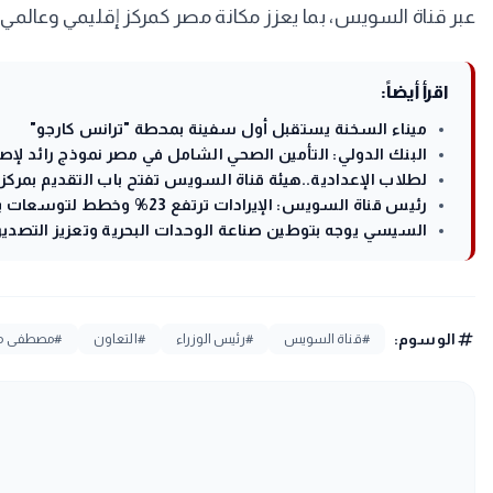
عبر قناة السويس، بما يعزز مكانة مصر كمركز إقليمي وعالمي 
اقرأ أيضاً:
ميناء السخنة يستقبل أول سفينة بمحطة "ترانس كارجو"
البنك الدولي: التأمين الصحي الشامل في مصر نموذج رائد لإص
لطلاب الإعدادية..هيئة قناة السويس تفتح باب التقديم بمركز 
رئيس قناة السويس: الإيرادات ترتفع 23% وخطط لتوسعات بحرية جديدة
السيسي يوجه بتوطين صناعة الوحدات البحرية وتعزيز التصدير
tag
الوسوم:
#قناة السويس
#رئيس الوزراء
#التعاون
#مصطفى مد