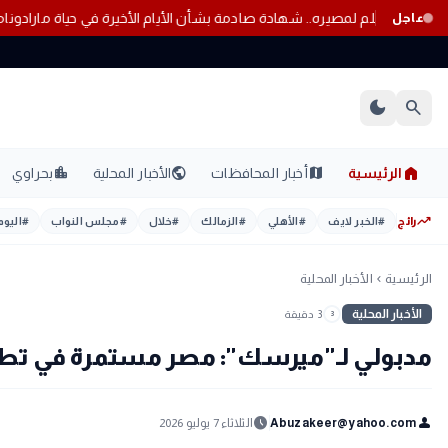
خدماتها إلكترونيًا
استسلم لمصيره.. شهادة صادمة بشأن الأيام الأخيرة في حيا
عاجل
dark_mode
search
home
location_city
public
map
الرئيسية
أخبار المحافظات
الأخبار المحلية
بحراوي
trending_up
رائج
#
الخبر لايف
#
الأهلي
#
الزمالك
#
خلال
#
مجلس النواب
#
اليوم
الرئيسية
الأخبار المحلية
chevron_left
الأخبار المحلية
3 دقيقة
3
مدبولي لـ"ميرسك": مصر مستمرة في تطوي
schedule
person
Abuzakeer@yahoo.com
الثلاثاء 7 يوليو 2026