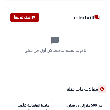
forum
التعليقات
add_comment
أضف تعليقاً
chat_bubble_outline
لا توجد تعليقات بعد. كن أول من يعلق!
recommend
مقالات ذات صلة
public
public
الأخبار المحلية
الأخبار المحلية
من 500 متر إلى 39 فدان..
ماديرا البرتغالية تتأهب