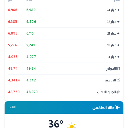
✦
عيار 24
6,989
6,966
✦
عيار 22
6,406
6,385
✦
عيار 21
6,115
6,095
✦
عيار 18
5,241
5,224
✦
عيار 14
4,077
4,063
💵
الدولار
49.84
49.74
🥇
الأونصة
4,342
4,341.4
🪙
الجنيه الذهب
48,920
48,760
wb_sunny
حالة الطقس
القاهرة
36
°