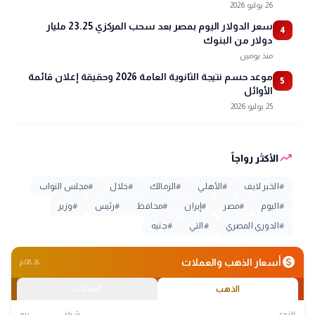
26 يوليو 2026
سعر الدولار اليوم بمصر بعد سحب المركزي 23.25 مليار
4
دولار من البنوك
منذ يومين
موعد حسم نتيجة الثانوية العامة 2026 وحقيقة إعلان قائمة
5
الأوائل
25 يوليو 2026
trending_up
الأكثر رواجاً
#
الخبر لايف
#
الأهلي
#
الزمالك
#
خلال
#
مجلس النواب
#
اليوم
#
مصر
#
إيران
#
محافظ
#
رئيس
#
وزير
#
الدوري المصري
#
التي
#
جنيه
monetization_on
أسعار الذهب والعملات
08:26 م
الذهب
العملات
النوع
شراء
بيع