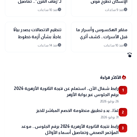
الإسكان تطرح فرص
لـ"زفاف القرن".. تفاصيل
استثمارية بأكثر من 15
احتفال كريستيانو رونالدو
schedule
schedule
منذ 9 ساعات
منذ 10 ساعات
نشاطًا
وجورجينا رودريجيز
public
public
الأخبار المحلية
الأخبار المحلية
مقابر الهكسوس وأسرار ما
تنظيم الاتصالات يصدر بيانًا
قبل الأسرات.. كشف أثري
عاجلاً بشأن أزمة خطوط
جديد يغير تاريخ الدقهلية
المحمول المجهولة عبر
schedule
schedule
منذ 10 ساعات
منذ 14 ساعات
تطبيق My NTRA
swipe
local_fire_department
الأكثر قراءة
رابط شغال الآن.. استعلم عن نتيجة الثانوية الأزهرية 2026
1
برقم الجلوس عبر بوابة الأزهر
26 يوليو 2026
غدًا.. بدء تطبيق منظومة الخصم المباشر للخبز
2
31 يوليو 2026
رابط نتيجة الثانوية الأزهرية 2026 برقم الجلوس.. موعد
3
المؤتمر الصحفي وتفاصيل أسماء الأوائل