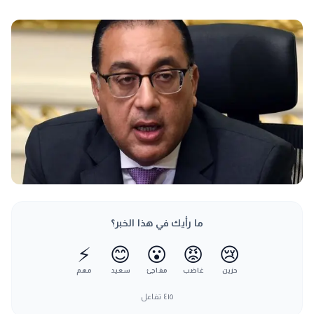
ما رأيك في هذا الخبر؟
⚡
😊
😮
😡
😢
حزين
غاضب
مفاجئ
سعيد
مهم
٤١٥
تفاعل