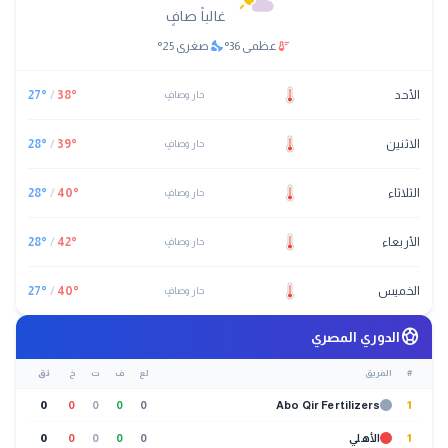
غالباً صافٍ
nights_stay
thermostat
عظمى
36
°
صغرى
25
°
الأحد
°
38
/
°
27
حار وصافٍ
الاثنين
°
39
/
°
28
حار وصافٍ
الثلاثاء
°
40
/
°
28
حار وصافٍ
الأربعاء
°
42
/
°
28
حار وصافٍ
الخميس
°
40
/
°
27
حار وصافٍ
sports_soccer
الدوري المصري
#
الفريق
لع
ف
ت
خ
نق
0
0
0
0
0
Abo Qir Fertilizers
1
1
الأهلي
0
0
0
0
0